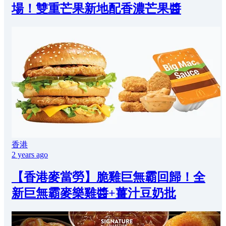
場！雙重芒果新地配香濃芒果醬
香港
2 years ago
【香港麥當勞】脆雞巨無霸回歸！全
新巨無霸麥樂雞醬+薑汁豆奶批