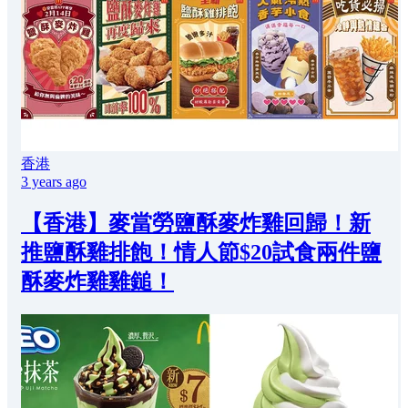
香港
3 years ago
【香港】麥當勞鹽酥麥炸雞回歸！新
推鹽酥雞排飽！情人節$20試食兩件鹽
酥麥炸雞雞鎚！