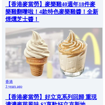
【香港麥當勞】麥樂雞40週年18件麥
樂雞翻嚟啦！4款特色麥樂雞醬！全新
煙燻芝士醬！
香港
3 years ago
【香港麥當勞】好立克系列回歸 重現
濃濃麥芽風味 $7享歎好立克新地