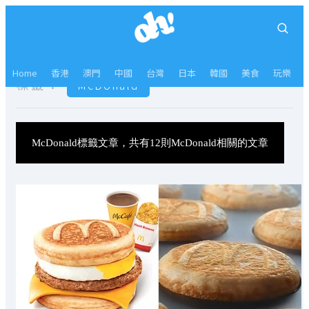
Home
香港
澳門
中國
台灣
日本
韓國
美食
玩樂
標籤：
McDonald
McDonald標籤文章，共有12則McDonald相關的文章