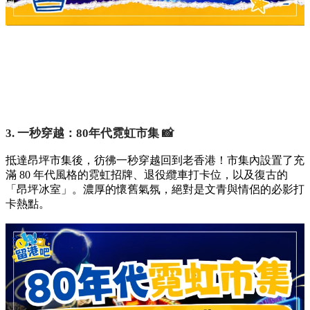
3. 一秒穿越：80年代霓虹市集 📸
抵達昂坪市集後，彷彿一秒穿越回到老香港！市集內設置了充
滿 80 年代風格的霓虹招牌、退役纜車打卡位，以及復古的
「昂坪冰室」。濃厚的懷舊氣氛，絕對是文青與情侶的必影打
卡熱點。