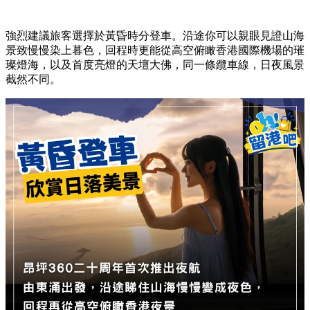
強烈建議旅客選擇於黃昏時分登車。沿途你可以親眼見證山海
景致慢慢染上暮色，回程時更能從高空俯瞰香港國際機場的璀
璨燈海，以及首度亮燈的天壇大佛，同一條纜車線，日夜風景
截然不同。