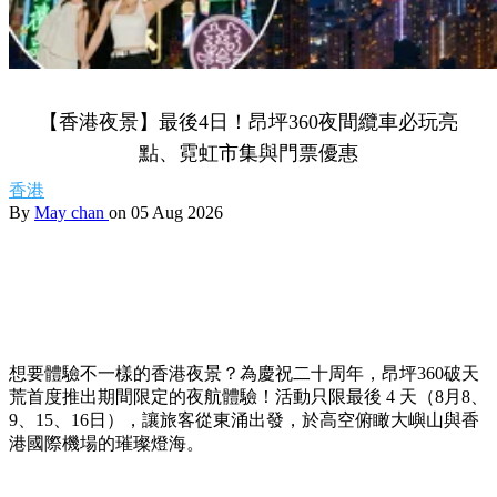
【香港夜景】最後4日！昂坪360夜間纜車必玩亮
點、霓虹市集與門票優惠
香港
By
May chan
on 05 Aug 2026
想要體驗不一樣的香港夜景？為慶祝二十周年，昂坪360破天
荒首度推出期間限定的夜航體驗！活動只限最後 4 天（8月8、
9、15、16日），讓旅客從東涌出發，於高空俯瞰大嶼山與香
港國際機場的璀璨燈海。