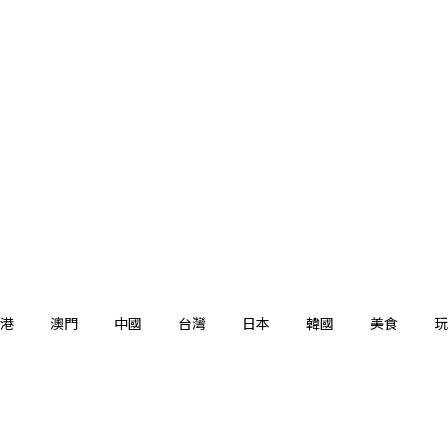
港
澳門
中國
台灣
日本
韓國
美食
玩