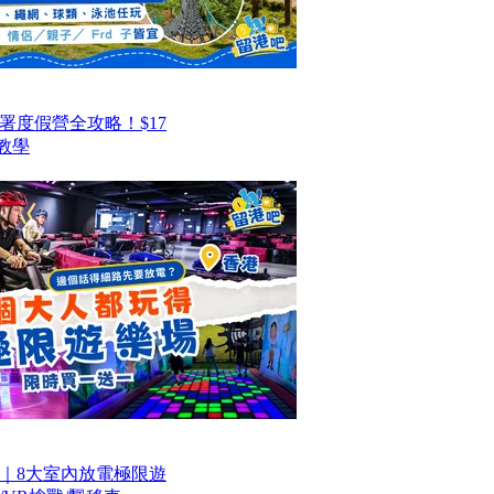
署度假營全攻略！$17
教學
｜8大室內放電極限遊