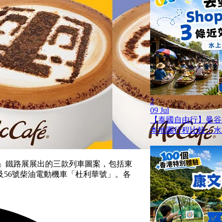
2
09 Jul
【泰國自由行】曼谷
本地團行程比較：水
見」鐵路展展出的三款列車圖案，包括東
56號柴油電動機車「杜利華號」。各