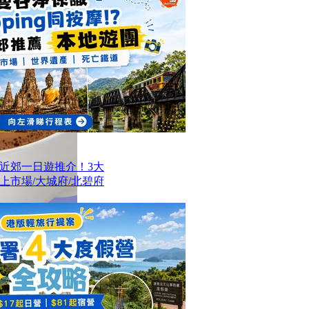
近郊一日遊推介！3大
上市場/大城府/北碧府