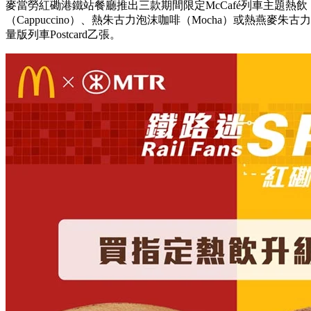
麥當勞紅磡港鐵站餐廳推出三款期間限定McCafé列車主題熱
（Cappuccino）、熱朱古力泡沫咖啡（Mocha）或熱燕麥朱古力（O
量版列車Postcard乙張。