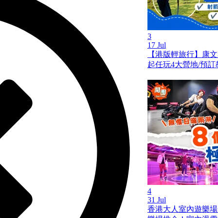
3
17 Jul
【港版輕旅行】康文
起任玩4大營地/預訂
4
31 Jul
香港大人室內遊樂場