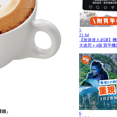
5
21 Jul
【旅遊達人必讀】機
大迷思＋4個 買平機
黃頭」
6