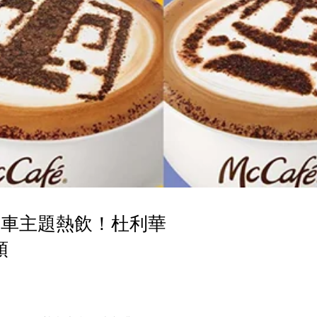
é列車主題熱飲！杜利華
頭