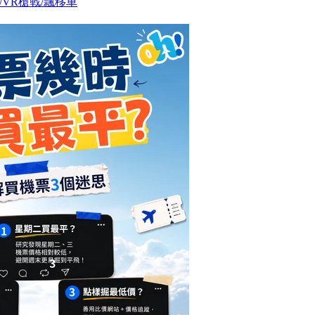
VR槍戰/飄移車