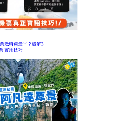
票幾時買最平？破解3
票 實用技巧