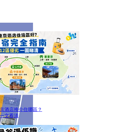
京酒店推介住哪區？
點一文看清