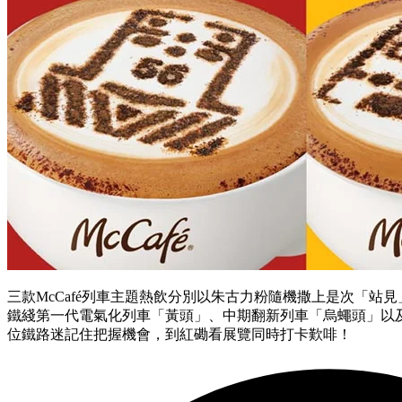
三款McCafé列車主題熱飲分別以朱古力粉隨機撒上是次「站
鐵綫第一代電氣化列車「黃頭」、中期翻新列車「烏蠅頭」以及
位鐵路迷記住把握機會，到紅磡看展覽同時打卡歎啡！