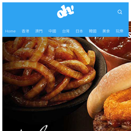
Home
香港
澳門
中國
台灣
日本
韓國
美食
玩樂