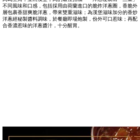
不同風味和口感，包括採用由荷蘭進口的脆炸洋蔥圈，香脆外
層包裹香甜爽脆洋蔥，帶來雙重滋味；為漢堡滋味加分的香炒
洋蔥經秘製醬料調味，於餐廳即場炮製，份外可口惹味；再配
合香濃惹味的洋蔥醬汁，十分醒胃。