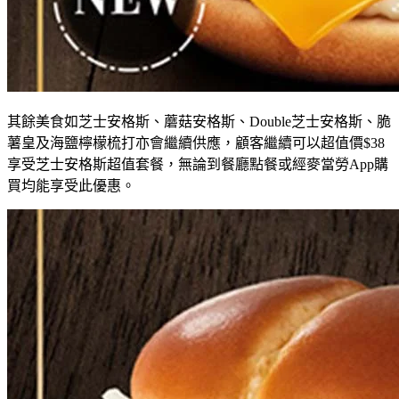
其餘美食如芝
士安格斯
、
蘑菇安格斯
、
Double
芝士安格斯
、
脆
薯皇
及海鹽檸檬梳打亦會繼續供應，顧客繼
續
可以超值價
$38
享受芝士安格斯超值套餐
，
無論到餐廳點餐或經麥當勞
App
購
買均能享受此優惠。