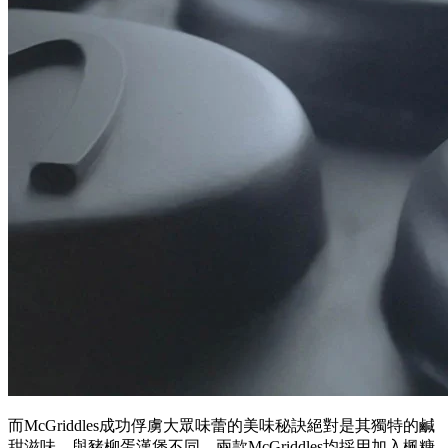
而McGriddles成功俘虜大眾味蕾的美味秘訣絕對是其獨特的鹹
甜滋味，與豬柳蛋漢堡不同，兩款McGriddles均採用加入楓糖