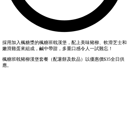
採用加入楓糖漿的楓糖班戟漢堡，配上美味豬柳、軟滑芝士和
嫩滑雞蛋來組成，鹹中帶甜，多重口感令人一試難忘！
楓糖班戟豬柳漢堡套餐（配薯餅及飲品）以優惠價$35全日供
應。