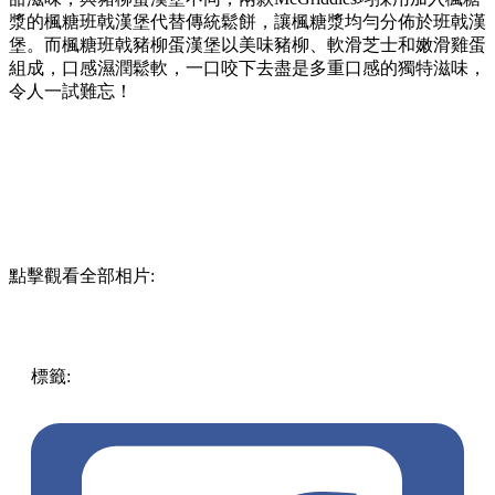
漿的楓糖班戟漢堡代替傳統鬆餅，讓楓糖漿均勻分佈於班戟漢
堡。而楓糖班戟豬柳蛋漢堡以美味豬柳、軟滑芝士和嫩滑雞蛋
組成，口感濕潤鬆軟，一口咬下去盡是多重口感的獨特滋味，
令人一試難忘！
點擊觀看全部相片:
標籤:
中文(繁)
香港
熱話
麥當勞
McDonald
mcgriddles
楓糖
班戟漢堡