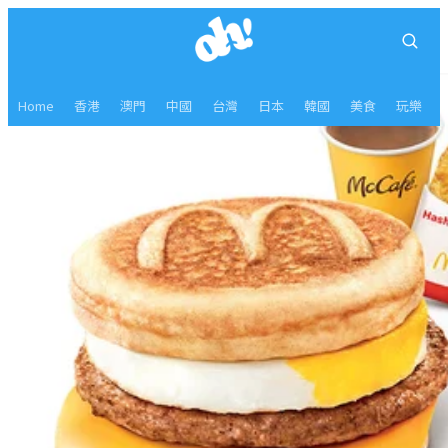
Home
香港
澳門
中國
台灣
日本
韓國
美食
玩樂