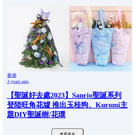
香港
3 years ago
【聖誕好去處2023】Sanrio聖誕系列
登陸旺角花墟 推出玉桂狗、Kuromi主
題DIY聖誕樹/花環
查看更多