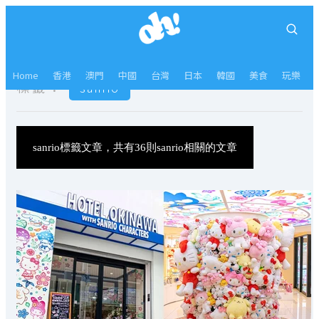
Home
香港
澳門
中國
台灣
日本
韓國
美食
玩樂
標籤：
sanrio
sanrio標籤文章，共有36則sanrio相關的文章