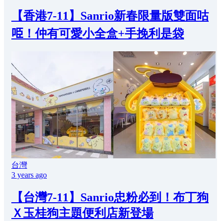
【香港7-11】Sanrio新春限量版雙面咕
𠱸！仲有可愛小全盒+手挽利是袋
台灣
3 years ago
【台灣7-11】Sanrio忠粉必到！布丁狗
Ｘ玉桂狗主題便利店新登場