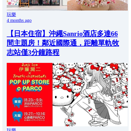
玩樂
4 months ago
【日本住宿】沖繩Sanrio酒店多達66
間主題房！鄰近國際通，距離單軌牧
志站僅3分鐘路程
玩樂