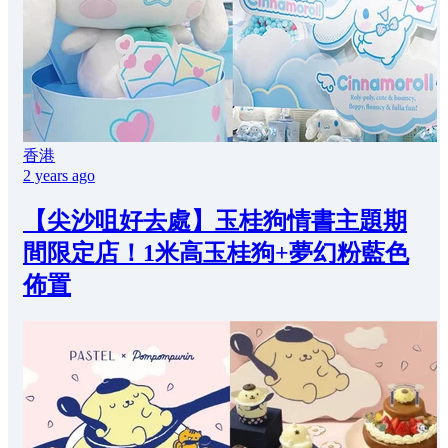
香港
2 years ago
【尖沙咀好去處】玉桂狗情書主題期
間限定店！1米高玉桂狗+夢幻粉藍色
佈置