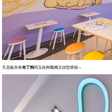
天花板亦有
布丁狗
同玉桂狗嘅獨立頭型燈箱～