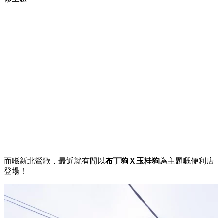
而喺新北鶯歌，最近就有間以
布丁狗Ｘ玉桂狗
為主題嘅便利店
登場！