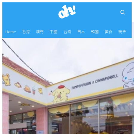
Home
香港
澳門
中國
台灣
日本
韓國
美食
玩樂