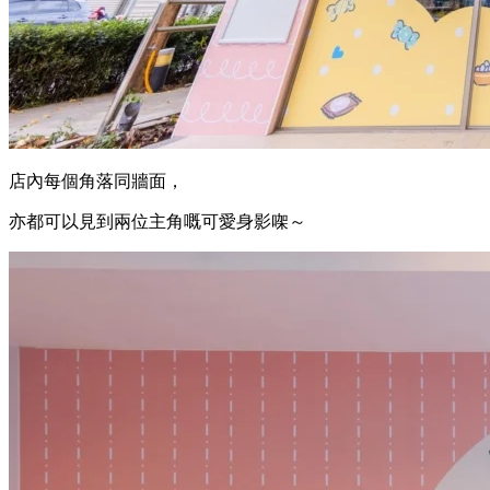
店內每個角落同牆面，
亦都可以見到兩位主角嘅可愛身影㗎～