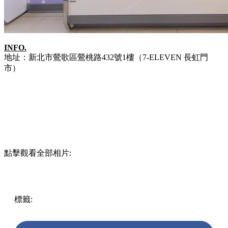
INFO.
地址：新北市鶯歌區鶯桃路432號1樓（7-ELEVEN 長虹門
市）
點擊觀看全部相片:
標籤:
中文(繁)
台灣
台灣
新北
sanrio
玉桂狗
布丁狗
7-11
台灣
便利店