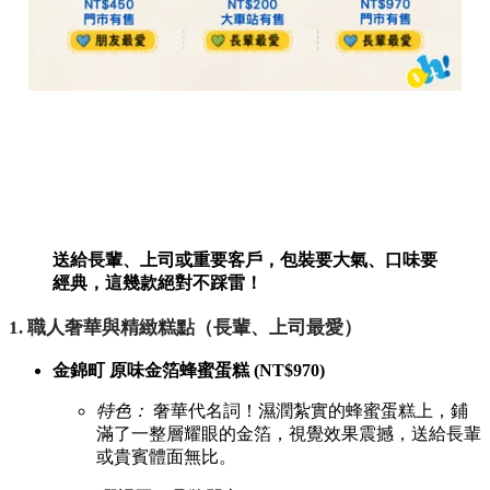
送給長輩、上司或重要客戶，包裝要大氣、口味要
經典，這幾款絕對不踩雷！
1. 職人奢華與精緻糕點（長輩、上司最愛）
金錦町 原味金箔蜂蜜蛋糕 (NT$970)
特色：
奢華代名詞！濕潤紮實的蜂蜜蛋糕上，鋪
滿了一整層耀眼的金箔，視覺效果震撼，送給長輩
或貴賓體面無比。