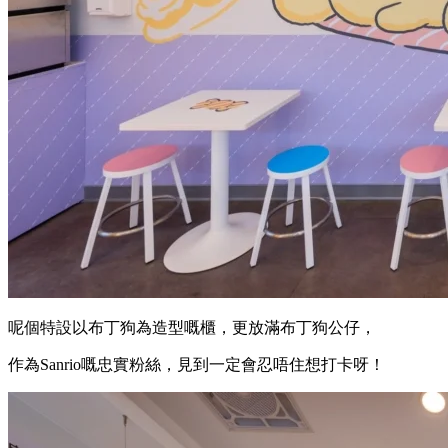
呢個特設以布丁狗為造型嘅櫃，更放滿布丁狗公仔，
作為Sanrio嘅忠實粉絲，見到一定會忍唔住想打卡呀！