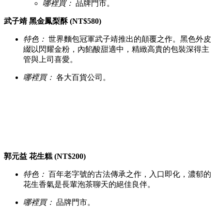
哪裡買：
品牌門市。
武子靖 黑金鳳梨酥 (NT$580)
特色：
世界麵包冠軍武子靖推出的顛覆之作。黑色外皮
綴以閃耀金粉，內餡酸甜適中，精緻高貴的包裝深得主
管與上司喜愛。
哪裡買：
各大百貨公司。
郭元益 花生糕 (NT$200)
特色：
百年老字號的古法傳承之作，入口即化，濃郁的
花生香氣是長輩泡茶聊天的絕佳良伴。
哪裡買：
品牌門市。