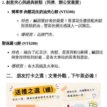
2. 創意夾心與經典餅類（同儕、辦公室最愛）
簡單李 肉鬆花生奶油夾心餅 (NT$300)
特色：
鹹甜愛好者的最愛！香濃花生醬搭配肉鬆
與滑順奶油，豐富的層次感讓人一試難忘。
哪裡買：
品牌門市。
聖保羅 Q餅 (NT$280)
特色：
融合了紅豆沙、肉鬆、蛋黃與軟Q麻糬，鹹甜比
例拿捏得恰到好處，是各大車站的長青熱賣款。
哪裡買：
各大高鐵及火車站。
二、 朋友打卡之選：文青外觀，下午茶必備！