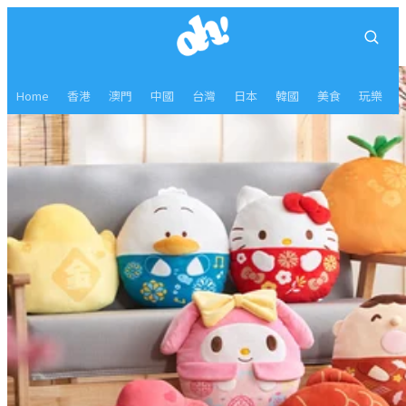
Home
香港
澳門
中國
台灣
日本
韓國
美食
玩樂