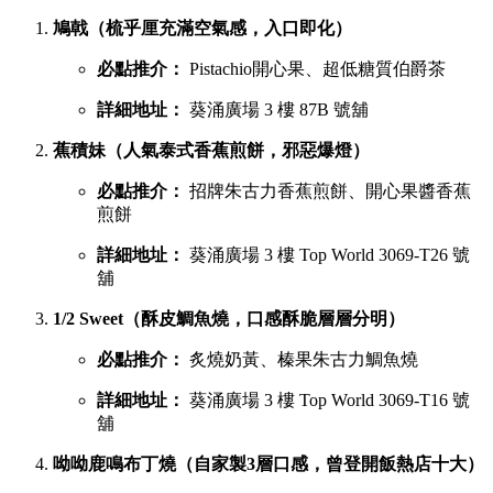
鳩戟（梳乎厘充滿空氣感，入口即化）
必點推介：
Pistachio開心果、超低糖質伯爵茶
詳細地址：
葵涌廣場 3 樓 87B 號舖
蕉積妹（人氣泰式香蕉煎餅，邪惡爆燈）
必點推介：
招牌朱古力香蕉煎餅、開心果醬香蕉
煎餅
詳細地址：
葵涌廣場 3 樓 Top World 3069-T26 號
舖
1/2 Sweet（酥皮鯛魚燒，口感酥脆層層分明）
必點推介：
炙燒奶黃、榛果朱古力鯛魚燒
詳細地址：
葵涌廣場 3 樓 Top World 3069-T16 號
舖
呦呦鹿鳴布丁燒（自家製3層口感，曾登開飯熱店十大）