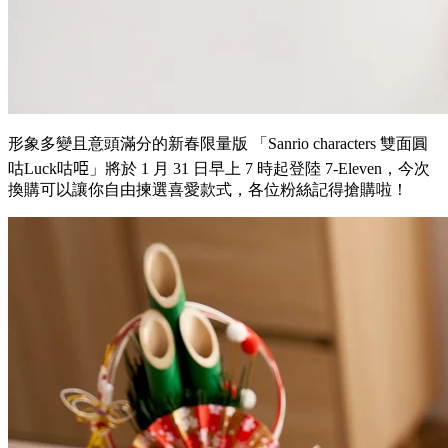
形象多變且意頭滿分的新春限量版 「Sanrio characters 雙面圓
咕Luck咕𠱸」將於 1 月 31 日早上 7 時起登陸 7-Eleven，今次
換購可以讓你自由揀選喜愛款式，各位粉絲記得搶購啦！