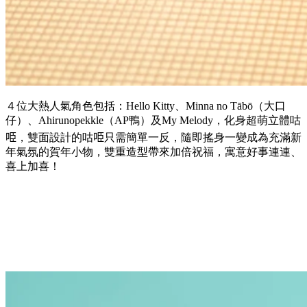
４位大熱人氣角色包括：Hello Kitty、Minna no Tābō（大口
仔）、Ahirunopekkle（AP鴨）及My Melody，化身超萌立體咕
𠱸，雙面設計的咕𠱸只需簡單一反，隨即搖身一變成為充滿新
年氣氛的賀年小物，雙重造型帶來加倍祝福，寓意好事連連、
喜上加喜！