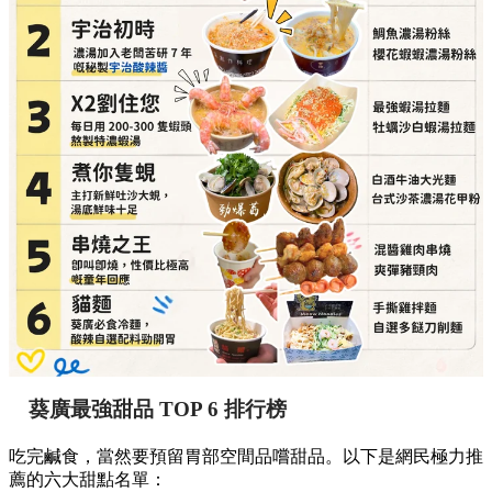
葵廣最強甜品 TOP 6 排行榜
吃完鹹食，當然要預留胃部空間品嚐甜品。以下是網民極力推
薦的六大甜點名單：