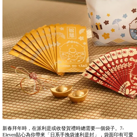
新春拜年時，在派利是或收發賀禮時總需要一個袋子。7-
Eleven貼心為你帶來「日系手挽袋連利是封」，袋面印有可愛