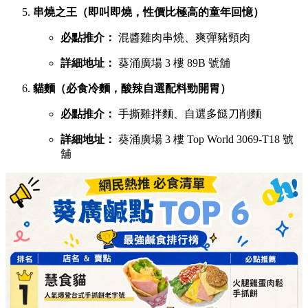
串燒之王（即叫即燒，性價比極高的童年回憶）
必點推介：
混醬雞肉串燒、爽彈豬頸肉
詳細地址：
葵涌廣場 3 樓 89B 號舖
貓麵（必食冷麵，酸辣自選配料勁開胃）
必點推介：
手撕雞拌麵、自選多餸刀削麵
詳細地址：
葵涌廣場 3 樓 Top World 3069-T18 號
舖