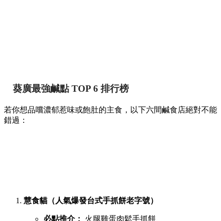
葵廣最強鹹點 TOP 6 排行榜
若你想品嚐濃郁惹味或飽肚的主食，以下六間鹹食店絕對不能
錯過：
慧食貓（人氣爆發台式手抓餅老字號）
必點推介：
火腿雞蛋肉鬆手抓餅