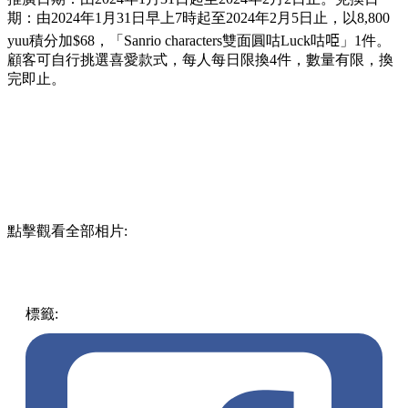
期：由2024年1月31日早上7時起至2024年2月5日止，以8,800
yuu積分加$68，「Sanrio characters雙面圓咕Luck咕𠱸」1件。
顧客可自行挑選喜愛款式，每人每日限換4件，數量有限，換
完即止。
點擊觀看全部相片:
標籤:
中文(繁)
香港
香港
熱話
便利店
sanrio
7-11
限量版