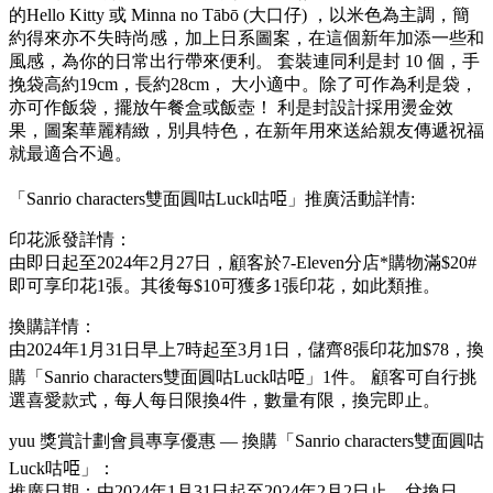
的Hello Kitty 或 Minna no Tābō (大口仔) ，以米色為主調，簡
約得來亦不失時尚感，加上日系圖案，在這個新年加添一些和
風感，為你的日常出行帶來便利。 套裝連同利是封 10 個，手
挽袋高約19cm，長約28cm， 大小適中。除了可作為利是袋，
亦可作飯袋，擺放午餐盒或飯壺！ 利是封設計採用燙金效
果，圖案華麗精緻，別具特色，在新年用來送給親友傳遞祝福
就最適合不過。
「Sanrio characters雙面圓咕Luck咕𠱸」推廣活動詳情:
印花派發詳情：
由即日起至2024年2月27日，顧客於7-Eleven分店*購物滿$20#
即可享印花1張。其後每$10可獲多1張印花，如此類推。
換購詳情：
由2024年1月31日早上7時起至3月1日，儲齊8張印花加$78，換
購「Sanrio characters雙面圓咕Luck咕𠱸」1件。 顧客可自行挑
選喜愛款式，每人每日限換4件，數量有限，換完即止。
yuu 獎賞計劃會員專享優惠 — 換購「Sanrio characters雙面圓咕
Luck咕𠱸」：
推廣日期：由2024年1月31日起至2024年2月2日止。兌換日