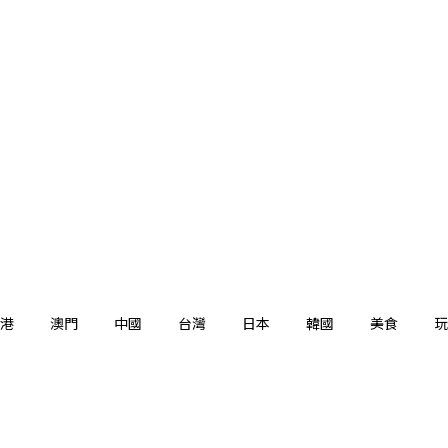
港
澳門
中國
台灣
日本
韓國
美食
玩