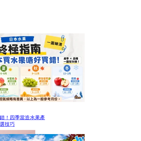
錯！四季當造水果產
選技巧