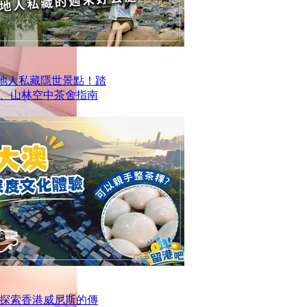
本地人私藏隱世景點！踏
、山林空中茶舍指南
探索香港威尼斯的傳