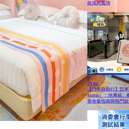
統漁村風情
5
29 Jul
【日本自由行】日本蓋
Stamp）：JR車
章收集指南與熱門款