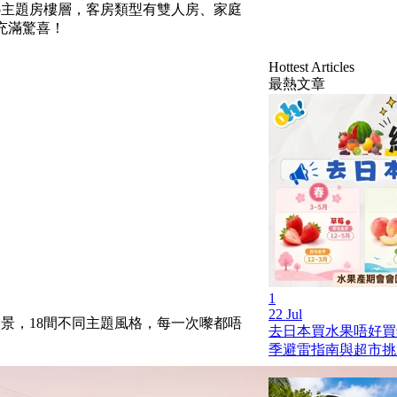
io主題房樓層，客房類型有雙人房、家庭
充滿驚喜！
Hottest Articles
最熱文章
1
22 Jul
嘅美景，18間不同主題風格，每一次嚟都唔
去日本買水果唔好買
季避雷指南與超市挑