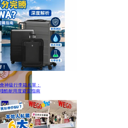
會神級行李箱名單：
？殘酷耐用度避雷指南