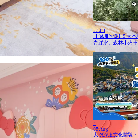
3
27 Jul
【深圳旅遊】5 大
青踩水、森林小火車
4
05 Aug
大澳深度文化體驗：