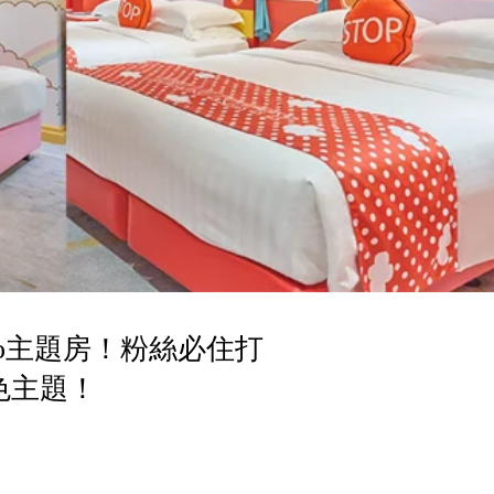
io主題房！粉絲必住打
色主題！