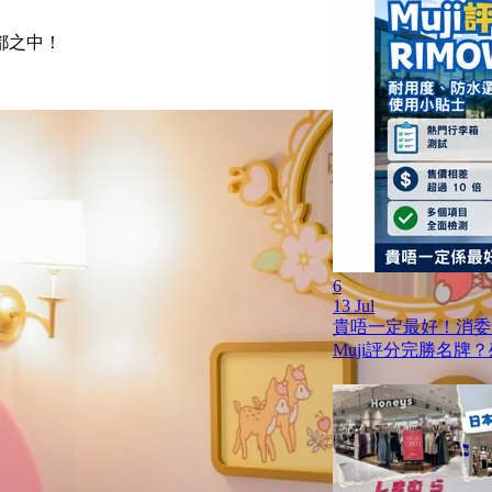
都之中！
6
13 Jul
貴唔一定最好！消委
Muji評分完勝名牌