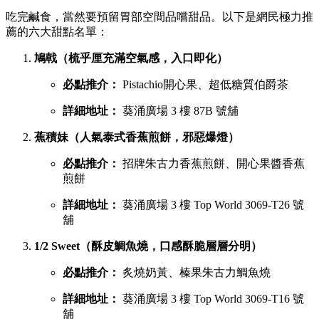
吃完鹹食，當然要預留胃部空間品嚐甜品。以下是網民極力推
薦的六大甜點名單：
鳩戟（梳乎厘充滿空氣感，入口即化）
必點推介：
Pistachio開心果、超低糖質伯爵茶
詳細地址：
葵涌廣場 3 樓 87B 號舖
蕉積妹（人氣泰式香蕉煎餅，邪惡爆燈）
必點推介：
招牌朱古力香蕉煎餅、開心果醬香蕉
煎餅
詳細地址：
葵涌廣場 3 樓 Top World 3069-T26 號
舖
1/2 Sweet（酥皮鯛魚燒，口感酥脆層層分明）
必點推介：
炙燒奶黃、榛果朱古力鯛魚燒
詳細地址：
葵涌廣場 3 樓 Top World 3069-T16 號
舖