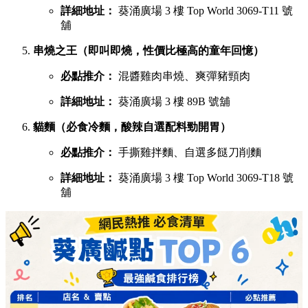
詳細地址：
葵涌廣場 3 樓 Top World 3069-T11 號
舖
串燒之王（即叫即燒，性價比極高的童年回憶）
必點推介：
混醬雞肉串燒、爽彈豬頸肉
詳細地址：
葵涌廣場 3 樓 89B 號舖
貓麵（必食冷麵，酸辣自選配料勁開胃）
必點推介：
手撕雞拌麵、自選多餸刀削麵
詳細地址：
葵涌廣場 3 樓 Top World 3069-T18 號
舖