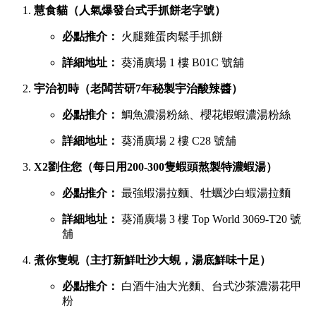
慧食貓（人氣爆發台式手抓餅老字號）
必點推介：
火腿雞蛋肉鬆手抓餅
詳細地址：
葵涌廣場 1 樓 B01C 號舖
宇治初時（老闆苦研7年秘製宇治酸辣醬）
必點推介：
鯛魚濃湯粉絲、櫻花蝦蝦濃湯粉絲
詳細地址：
葵涌廣場 2 樓 C28 號舖
X2劉住您（每日用200-300隻蝦頭熬製特濃蝦湯）
必點推介：
最強蝦湯拉麵、牡蠣沙白蝦湯拉麵
詳細地址：
葵涌廣場 3 樓 Top World 3069-T20 號
舖
煮你隻蜆（主打新鮮吐沙大蜆，湯底鮮味十足）
必點推介：
白酒牛油大光麵、台式沙茶濃湯花甲
粉