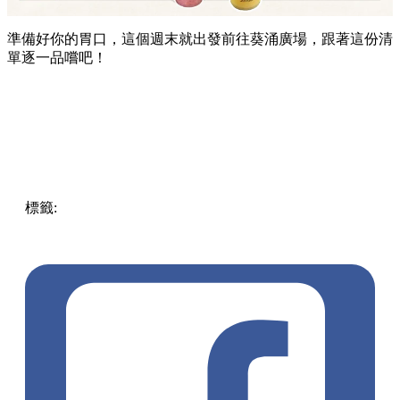
準備好你的胃口，這個週末就出發前往葵涌廣場，跟著這份清
單逐一品嚐吧！
標籤:
Hong Kong
香港
葵廣美食
葵芳好去處
葵芳 / 青衣
葵
涌廣場
葵廣掃街
香港平民美食
慧食貓
鳩戟
呦呦鹿鳴布丁
燒