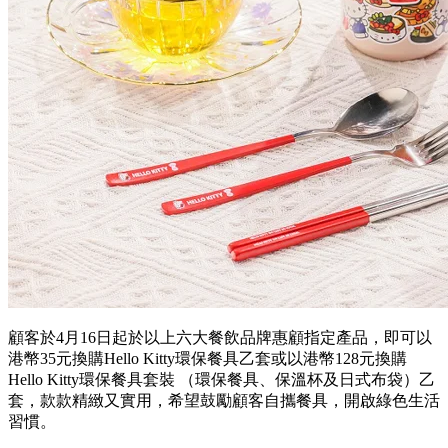
顧客於
4
月
16
日起於以上六大餐飲品牌惠顧指定產品，即可以
港幣
35
元換購
Hello Kitty
環保餐具乙套或以港幣
128
元換購
Hello Kitty
環保餐具套裝
（環保餐具、保溫杯及日式布袋）乙
套，款款精緻又實用，希望鼓勵顧客自攜餐具，開啟綠色生活
習慣。