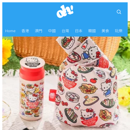
Home
香港
澳門
中國
台灣
日本
韓國
美食
玩樂