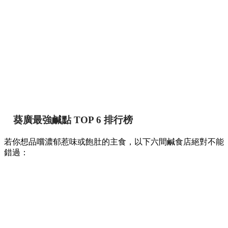
葵廣最強鹹點 TOP 6 排行榜
若你想品嚐濃郁惹味或飽肚的主食，以下六間鹹食店絕對不能
錯過：