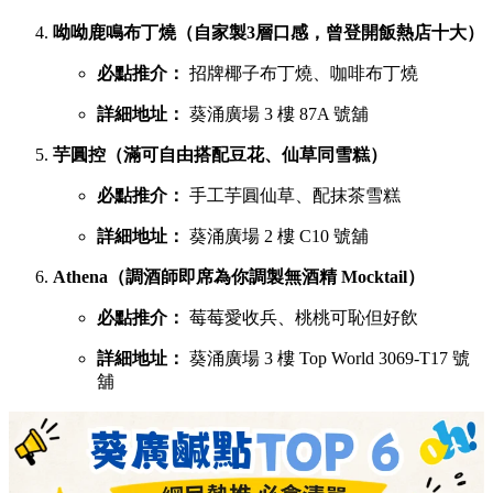
呦呦鹿鳴布丁燒（自家製3層口感，曾登開飯熱店十大）
必點推介：
招牌椰子布丁燒、咖啡布丁燒
詳細地址：
葵涌廣場 3 樓 87A 號舖
芋圓控（滿可自由搭配豆花、仙草同雪糕）
必點推介：
手工芋圓仙草、配抹茶雪糕
詳細地址：
葵涌廣場 2 樓 C10 號舖
Athena（調酒師即席為你調製無酒精 Mocktail）
必點推介：
莓莓愛收兵、桃桃可恥但好飲
詳細地址：
葵涌廣場 3 樓 Top World 3069-T17 號
舖