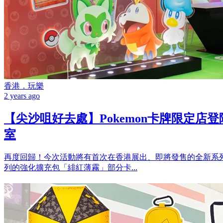
香港．玩樂
2 years ago
【尖沙咀好去處】Pokemon卡牌限定店
室
再度回歸！今次活動將有首次在香港展出、即將發售的全新系
列的強化擴充包「緋紅薄霧」部分卡...