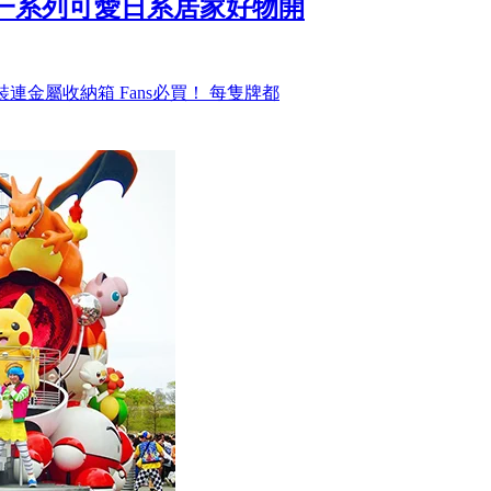
雀！一系列可愛日系居家好物開
雀套裝連金屬收納箱 Fans必買！ 每隻牌都