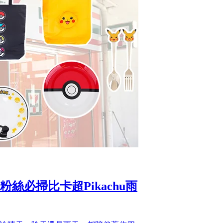
！粉絲必掃比卡超Pikachu雨