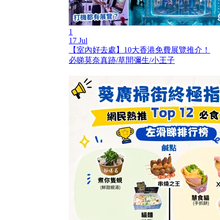
1
17 Jul
【室內好去處】10大香港免費展覽推介！
必睇莫奈真跡/草間彌生/小王子