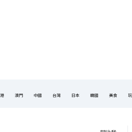
港
澳門
中國
台灣
日本
韓國
美食
玩