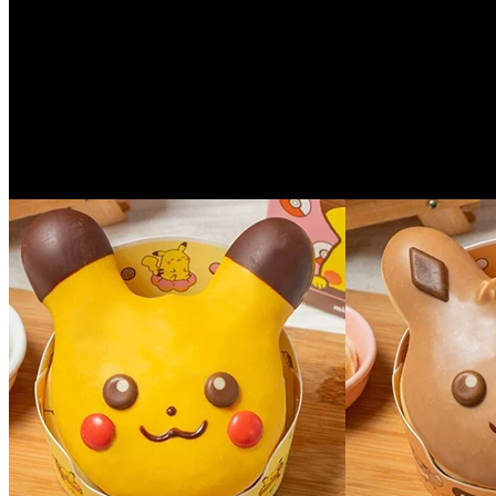
玩樂．日本
2 years ago
【日本好去處】Pokémon迷至愛！福島
Pokémon手機遊戲App一推出就已經熱爆全球，就連佢嘅周邊產
足一班粉絲，仲將...