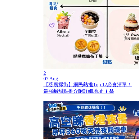
2
07 Aug
【葵廣掃街】網民熱推Top 12必食清單！
最強鹹甜點推介附詳細地址 🍢🥞