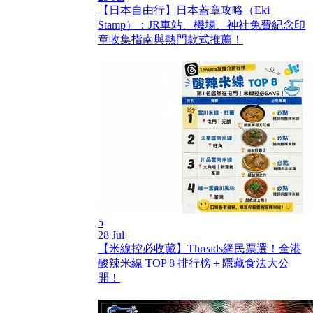
【日本自由行】日本蓋章攻略（Eki
Stamp）：JR車站、機場、神社免費紀念印
章收集指南與熱門款式推薦！
5
28 Jul
【米線控必收藏】Threads網民票選！全港
酸辣米線 TOP 8 排行榜＋隱藏食法大公
開！