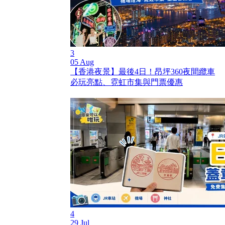
3
05 Aug
【香港夜景】最後4日！昂坪360夜間纜車
必玩亮點、霓虹市集與門票優惠
4
29 Jul