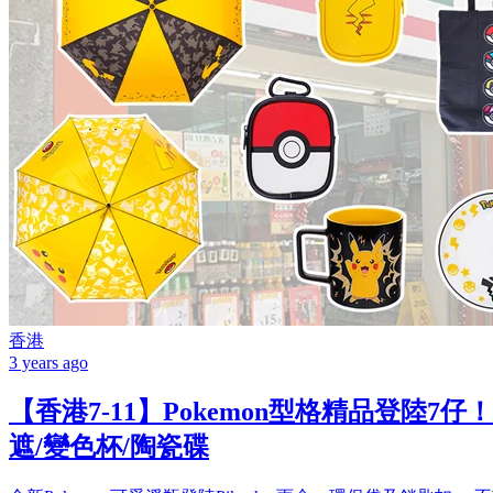
香港
3 years ago
【香港7-11】Pokemon型格精品登陸7仔
遮/變色杯/陶瓷碟