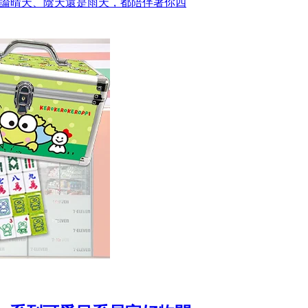
扣 ，不論晴天、陰天還是雨天，都陪伴著你四