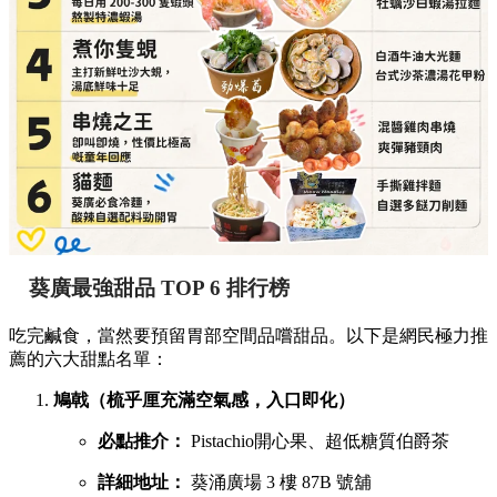
葵廣最強甜品 TOP 6 排行榜
吃完鹹食，當然要預留胃部空間品嚐甜品。以下是網民極力推
薦的六大甜點名單：
鳩戟（梳乎厘充滿空氣感，入口即化）
必點推介：
Pistachio開心果、超低糖質伯爵茶
詳細地址：
葵涌廣場 3 樓 87B 號舖