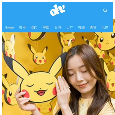
Home
香港
澳門
中國
台灣
日本
韓國
美食
玩樂