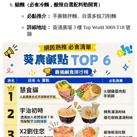
貓麵（必食冷麵，酸辣自選配料勁開胃）
必點推介：
手撕雞拌麵、自選多餸刀削麵
詳細地址：
葵涌廣場 3 樓 Top World 3069-T18 號
舖