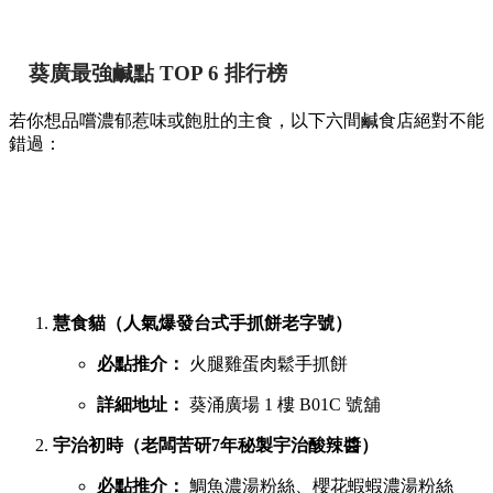
葵廣最強鹹點 TOP 6 排行榜
若你想品嚐濃郁惹味或飽肚的主食，以下六間鹹食店絕對不能
錯過：
慧食貓（人氣爆發台式手抓餅老字號）
必點推介：
火腿雞蛋肉鬆手抓餅
詳細地址：
葵涌廣場 1 樓 B01C 號舖
宇治初時（老闆苦研7年秘製宇治酸辣醬）
必點推介：
鯛魚濃湯粉絲、櫻花蝦蝦濃湯粉絲