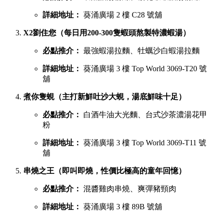
詳細地址：
葵涌廣場 2 樓 C28 號舖
X2劉住您（每日用200-300隻蝦頭熬製特濃蝦湯）
必點推介：
最強蝦湯拉麵、牡蠣沙白蝦湯拉麵
詳細地址：
葵涌廣場 3 樓 Top World 3069-T20 號
舖
煮你隻蜆（主打新鮮吐沙大蜆，湯底鮮味十足）
必點推介：
白酒牛油大光麵、台式沙茶濃湯花甲
粉
詳細地址：
葵涌廣場 3 樓 Top World 3069-T11 號
舖
串燒之王（即叫即燒，性價比極高的童年回憶）
必點推介：
混醬雞肉串燒、爽彈豬頸肉
詳細地址：
葵涌廣場 3 樓 89B 號舖