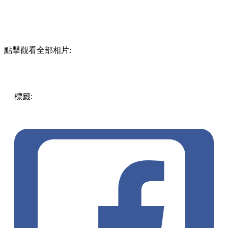
點擊觀看全部相片:
標籤:
中文(繁)
香港
香港
玩樂
pokemon
期間限定
香港好去
處
銅鑼灣
銅鑼灣好去處
灣仔 / 銅鑼灣 / 大坑
展覽
amazbylokianno
寶可夢
Switch
寶可夢朱紫