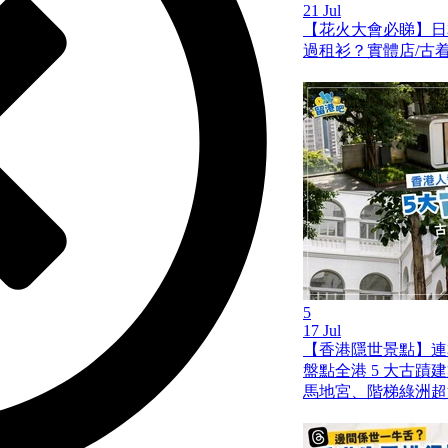
21 Jul
【花火大會必睇】日
過租衫？實體店/古着
5
17 Jul
【香港隱世景點】連
盤點全港 5 大古蹟
馬地宮、階梯綠洲超