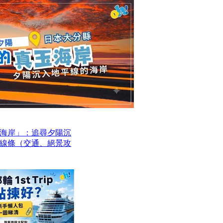
海岸」：追尋夕陽沉
線條（交通、絕景攻