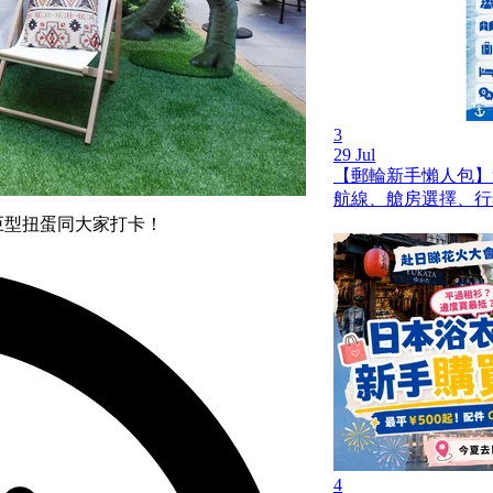
3
29 Jul
【郵輪新手懶人包】
航線、艙房選擇、行
巨型扭蛋同大家打卡！
4