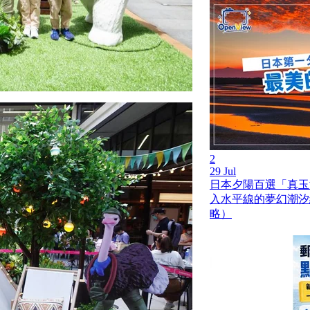
2
29 Jul
日本夕陽百選「真玉
入水平線的夢幻潮汐
略）