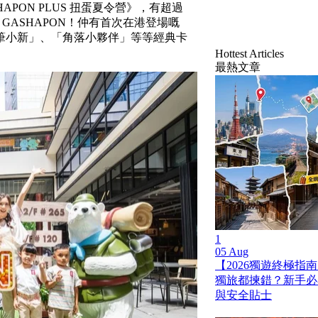
APON PLUS 扭蛋夏令營》，有超過
 GASHAPON！仲有首次在港登場嘅
筆小新」、「角落小夥伴」等等經典卡
Hottest Articles
最熱文章
1
05 Aug
【2026獨遊終極指南
獨旅都揀錯？新手必
與安全貼士