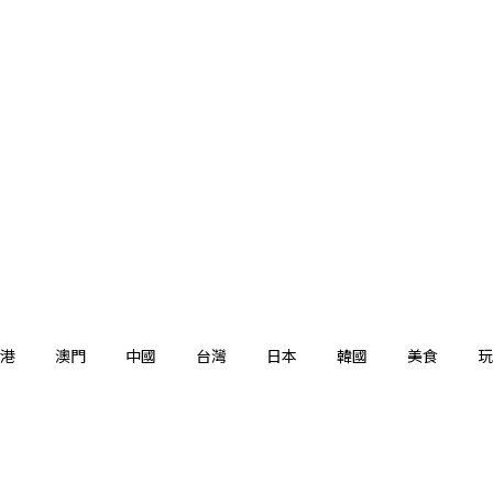
港
澳門
中國
台灣
日本
韓國
美食
玩