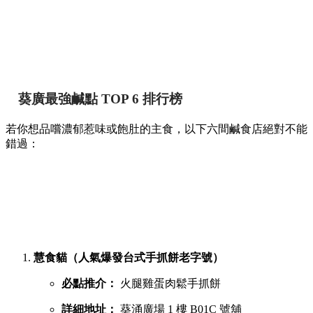
葵廣最強鹹點 TOP 6 排行榜
若你想品嚐濃郁惹味或飽肚的主食，以下六間鹹食店絕對不能
錯過：
慧食貓（人氣爆發台式手抓餅老字號）
必點推介：
火腿雞蛋肉鬆手抓餅
詳細地址：
葵涌廣場 1 樓 B01C 號舖