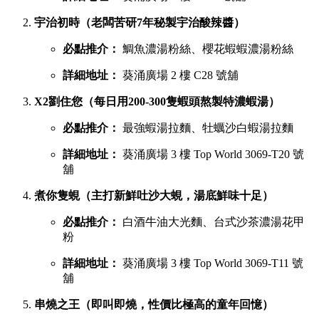
宇治初時（老闆苦研7年秘製宇治酸辣醬）
必點推介：
鯛魚濃湯粉絲、櫻花蝦蝦濃湯粉絲
詳細地址：
葵涌廣場 2 樓 C28 號舖
X2劉住您（每日用200-300隻蝦頭熬製特濃蝦湯）
必點推介：
最強蝦湯拉麵、牡蠣沙白蝦湯拉麵
詳細地址：
葵涌廣場 3 樓 Top World 3069-T20 號
舖
煮你隻蜆（主打新鮮吐沙大蜆，湯底鮮味十足）
必點推介：
白酒牛油大光麵、台式沙茶濃湯花甲
粉
詳細地址：
葵涌廣場 3 樓 Top World 3069-T11 號
舖
串燒之王（即叫即燒，性價比極高的童年回憶）