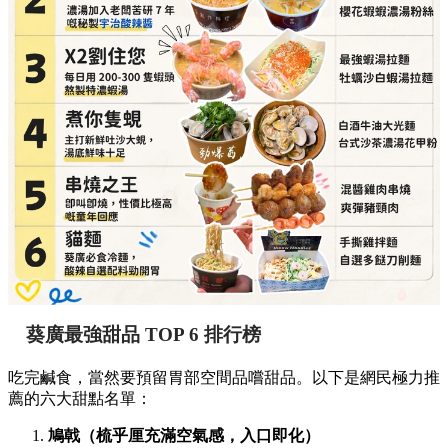
葵廣最強甜品 TOP 6 排行榜
吃完鹹食，當然要預留胃部空間品嚐甜品。以下是網民極力推
薦的六大甜點名單：
鳩戟（梳乎厘充滿空氣感，入口即化）