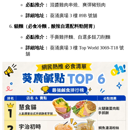
必點推介：
混醬雞肉串燒、爽彈豬頸肉
詳細地址：
葵涌廣場 3 樓 89B 號舖
貓麵（必食冷麵，酸辣自選配料勁開胃）
必點推介：
手撕雞拌麵、自選多餸刀削麵
詳細地址：
葵涌廣場 3 樓 Top World 3069-T18 號
舖