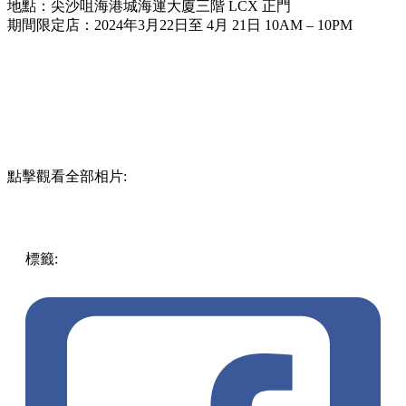
地點：尖沙咀海港城海運大廈三階 LCX 正門
期間限定店：2024年3月22日至 4月 21日 10AM – 10PM
點擊觀看全部相片:
標籤:
中文(繁)
香港
玩樂
pokemon
香港好去處
尖沙咀好去
處
尖沙咀 / 佐敦 / 油麻地
展覽
LCX