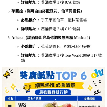
詳細地址：
葵涌廣場 3 樓 87A 號舖
芋圓控（滿可自由搭配豆花、仙草同雪糕）
必點推介：
手工芋圓仙草、配抹茶雪糕
詳細地址：
葵涌廣場 2 樓 C10 號舖
Athena（調酒師即席為你調製無酒精 Mocktail）
必點推介：
莓莓愛收兵、桃桃可恥但好飲
詳細地址：
葵涌廣場 3 樓 Top World 3069-T17 號
舖