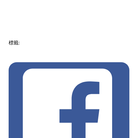
標籤:
Hong Kong
香港
葵廣美食
葵芳好去處
葵芳 / 青衣
葵
涌廣場
葵廣掃街
香港平民美食
慧食貓
鳩戟
呦呦鹿鳴布丁
燒