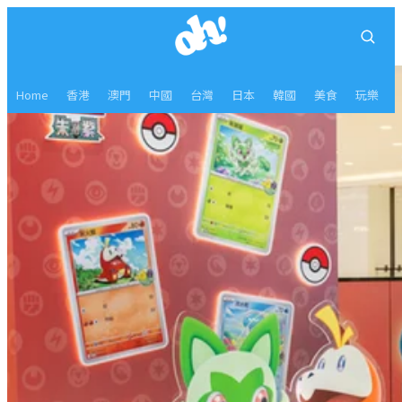
Home
香港
澳門
中國
台灣
日本
韓國
美食
玩樂