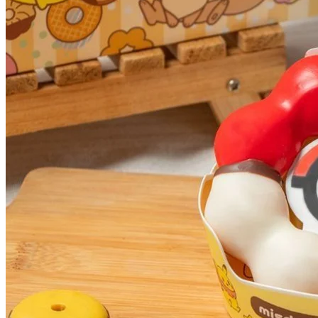
伊布甜甜圈：擠上鮮奶油後於甜甜圈表面裹上鹽牛奶可可沾
醬，還原伊布超萌小瀏海，內餡則擠滿香草卡士達醬，甜中帶
鹹的甜蜜滋味。