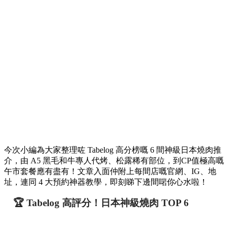
【東京必食】Tabelog 高分日本燒肉推介 TOP 6！
神級和牛名店＋完全預約全攻略
美食
日本
By
May chan
on 23 Jul 2026
去日本自由行，行程入面點可以少咗一餐令人流口水嘅極致和
牛燒肉？日本燒肉選擇極多，由平民放題到金賞 Fine Dining
都有，但想食到全日本 Top 3% 嘅極致品質，又唔想去到現場
排隊排到天荒地老或者摸門釘，出發前做好功課同提早預約就
非常關鍵！