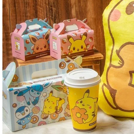
5月28日起開售，鐘意寶可夢嘅粉絲們絕對唔好錯過啦！