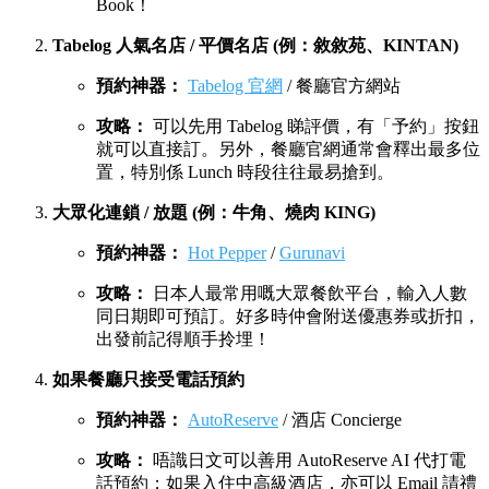
📱 拒絕排隊！日本燒肉預約 4 大神器全攻略
想食神級燒肉但怕摸門釘？按你想食嘅餐廳類型，用啱以下神
器搶位：
頂級 A5 和牛神店 (例：Ushigoro、Yoroniku)
預約神器：
TableCheck
/
OMAKASE
攻略：
日本高級餐廳常用平台，介面相對易用。
熱門時段通常要提早 1-2 個月留意開位，部分餐廳
需要綁定信用卡扣訂金，見到有位就要即刻