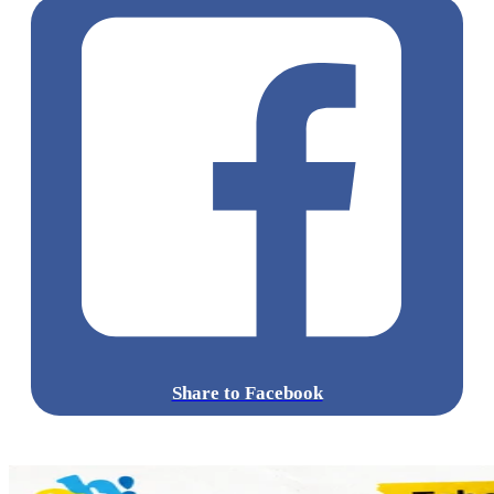
Mister Donut聯乘寶可夢甜甜圈發售詳情
開賣日：2024.05.28起
售價（台幣）：皮卡丘甜甜圈75元、伊布甜甜圈75元、精靈球
甜甜圈55元
售賣地點：台灣Mister Donut
點擊觀看全部相片:
標籤:
中文(繁)
美食
台灣
台灣
pokemon
misterdonut