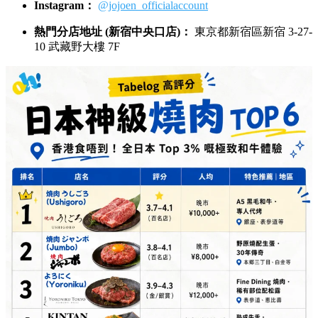
官方網站：
Yakiniku Champion 官網
Instagram：
@yakiniku_champion
總店地址 (惠比壽本店)：
東京都澀谷區惠比壽南 1-2-8
雨宮大樓 1F
6. 敘敘苑 (敘々苑) 🥗
Tabelog 評分：
3.1 – 3.5
人均預算：
午市 ¥3,000+ / 晚市 ¥8,000+
特色亮點：
全日本家喻戶曉嘅燒肉連鎖巨頭！品質穩
定、分店極多。特別推薦佢哋嘅午市套餐（Lunch
Set），幾千円就能享用高質素和牛同埋招牌特製沙律，
性價比極高！
官方網站：
敘敘苑 官網
預約連結：
https://www.jojoen.co.jp/reserve/