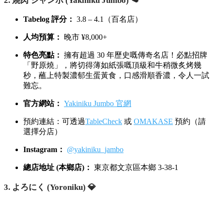
1. 燒肉 うしごろ (Ushigoro) 👑
Tabelog 評分：
3.7 – 4.1（百名店）
人均預算：
晚市 ¥10,000+
特色亮點：
主打頂級 A5 黑毛和牛，由訓練有素嘅店員
全程專人代烤，掌握最佳熟度。肉質入口即溶，油花分
佈完美，係東京極具代表性嘅高級燒肉名店！
官方網站及預約連結：
Ushigoro 官網
Instagram：
@ushigoro_yakiniku
旗艦店地址 (銀座店)：
東京都中央區銀座 1-6-8 DEAR
GINZA
5F