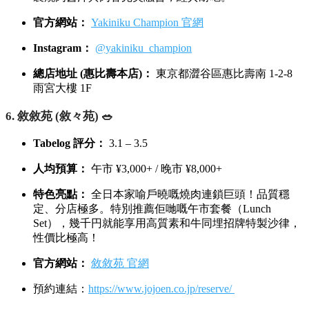
人均預算：
午市 ¥2,000+ / 晚市 ¥8,000+
特色亮點：
裝潢時尚優雅，深受年輕人同女性歡迎。招
牌菜包括熟成 30 天嘅濃郁熟成牛舌，以及賣相超打卡嘅
「和牛海膽壽司」，午市套餐性價比極高！
官方網站：
KINTAN 官網
預約連結：可透過
kkday
tabelog 或
TableCheck
預約
Instagram：
@kintan_official_
熱門分店地址 (惠比壽店)：
東京都澀谷區惠比壽西 1-10-
3 FB大樓 1F/2F
5. 燒肉 Champion (焼肉チャンピオン) 🐂
Tabelog 評分：
3.4 – 3.6
人均預算：
午市 ¥2,500+ / 晚市 ¥7,000+
特色亮點：
採用「一頭牛買入」模式，因此客人可以用
相對實惠嘅價錢食到最高品質嘅 A5 和牛稀有部位。秘
製燒肉醬汁與肉香完美融合，經典耐吃。