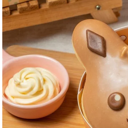
皮卡丘甜甜圈：將甜甜圈變成皮卡丘的萌萌大臉，表面裹上全
新風味香蕉可可沾醬，內餡則塞滿可可鮮奶油，打造可可x香
蕉的美味經典組合。