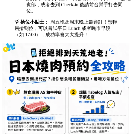
Book！
Tabelog 人氣名店 / 平價名店 (例：敘敘苑、KINTAN)
預約神器：
Tabelog 官網
/ 餐廳官方網站
攻略：
可以先用 Tabelog 睇評價，有「予約」按鈕
就可以直接訂。另外，餐廳官網通常會釋出最多位
置，特別係 Lunch 時段往往最易搶到。
大眾化連鎖 / 放題 (例：牛角、燒肉 KING)
預約神器：
Hot Pepper
/
Gurunavi
攻略：
日本人最常用嘅大眾餐飲平台，輸入人數
同日期即可預訂。好多時仲會附送優惠券或折扣，
出發前記得順手拎埋！
如果餐廳只接受電話預約
預約神器：
AutoReserve
/ 酒店 Concierge
攻略：
唔識日文可以善用 AutoReserve AI 代打電
話預約；如果入住中高級酒店，亦可以 Email 請禮