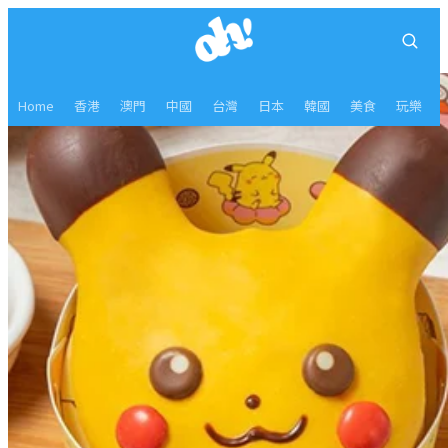
Home
香港
澳門
中國
台灣
日本
韓國
美食
玩樂