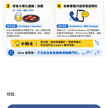
賓部，或者去到 Check-in 後請前台幫手打去問
位。
💡 搶位小貼士：
周五晚及周末晚上最難訂！想輕
易搶到位，可以嘗試平日 Lunch 或者晚市早段
（如 17:00），成功率會大大提升！