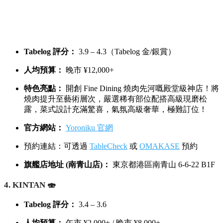
2. 燒肉 ジャンボ (Yakiniku Jumbo) 🥩
Tabelog 評分：
3.8 – 4.1（百名店）
人均預算：
晚市 ¥8,000+
特色亮點：
擁有超過 30 年歷史嘅傳奇名店！必點招牌
「野原燒」，將切得薄如紙張嘅頂級和牛稍微炙烤幾
秒，蘸上特製濃郁生蛋黃食，口感滑順香濃，令人一試
難忘。
官方網站：
Yakiniku Jumbo 官網
預約連結：可透過
TableCheck
或
OMAKASE
預約（請
選擇分店）
Instagram：
@yakiniku_jambo
總店地址 (本鄉店)：
東京都文京區本鄉 3-38-1
3. よろにく (Yoroniku) 💎