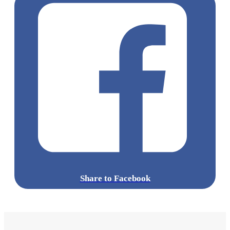
標籤:
美食
Japan
日本
日本美食
和牛燒肉
東京燒肉
Tabelog
百名店
日本自由行
日本燒肉推介
Ushigoro
Yoroniku
敘敘苑