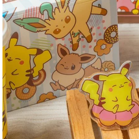
精靈球波堤：以當紅Q彈波堤半邊各別裹上蘋果可可沾醬及優
格可可沾醬，帶給粉絲們充滿驚喜的搭配！
除咗甜甜圈外，還有寶可夢主題的居家實用好物可以加購。包
括「皮卡丘大抱枕」、「寶可夢隔熱墊」及「寶可夢隔熱墊」