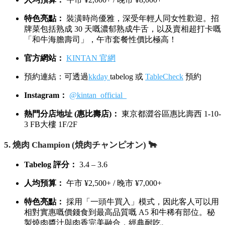
Tabelog 評分：
3.9 – 4.3（Tabelog 金/銀賞）
人均預算：
晚市 ¥12,000+
特色亮點：
開創 Fine Dining 燒肉先河嘅殿堂級神店！將
燒肉提升至藝術層次，嚴選稀有部位配搭高級現磨松
露，菜式設計充滿驚喜，氣氛高級奢華，極難訂位！
官方網站：
Yoroniku 官網
預約連結：可透過
TableCheck
或
OMAKASE
預約
旗艦店地址 (南青山店)：
東京都港區南青山 6-6-22 B1F
4. KINTAN 🍣
Tabelog 評分：
3.4 – 3.6