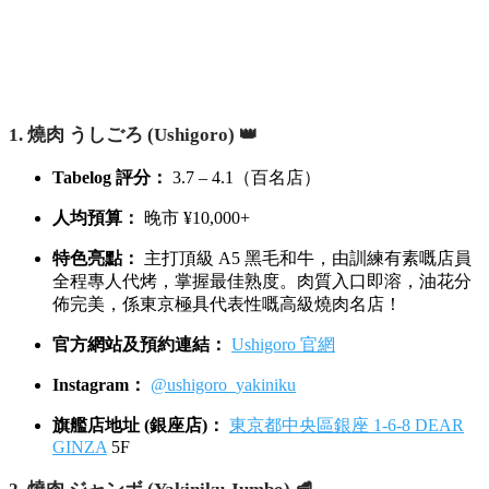
今次小編為大家整理咗 Tabelog 高分榜嘅 6 間神級日本燒肉推
介，由 A5 黑毛和牛專人代烤、松露稀有部位，到CP值極高嘅
午市套餐應有盡有！文章入面仲附上每間店嘅官網、IG、地
址，連同 4 大預約神器教學，即刻睇下邊間啱你心水啦！
🏆 Tabelog 高評分！日本神級燒肉 TOP 6