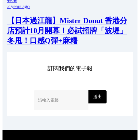
香港
2 years ago
【日本過江龍】Mister Donut 香港分
店預計10月開幕！必試招牌「波堤」
冬甩！口感Q彈+麻糬
訂閱我們的電子報
送出