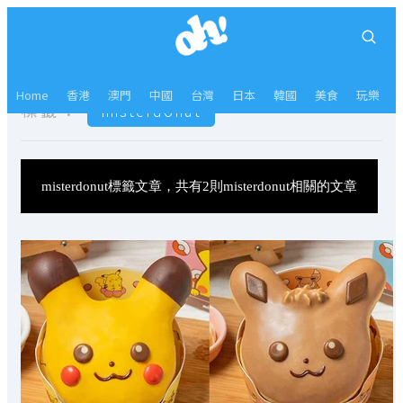
Home
香港
澳門
中國
台灣
日本
韓國
美食
玩樂
標籤：
misterdonut
misterdonut標籤文章，共有2則misterdonut相關的文章