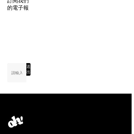
訂閱我們
的電子報
送
出