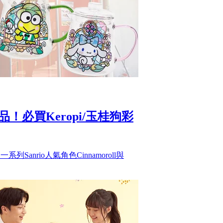
品！必買Keropi/玉桂狗彩
anrio人氣角色Cinnamoroll與