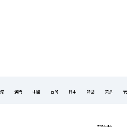
港
澳門
中國
台灣
日本
韓國
美食
玩