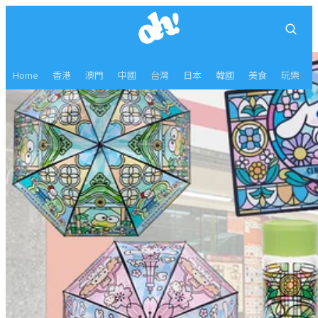
Home
香港
澳門
中國
台灣
日本
韓國
美食
玩樂