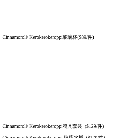
Cinnamoroll/ Kerokerokeroppi玻璃杯($89/件)
Cinnamoroll/ Kerokerokeroppi餐具套裝 ($129/件)
Cinnamoroll/ Kerokerokeroppi 玻璃水樽 ($179/件)