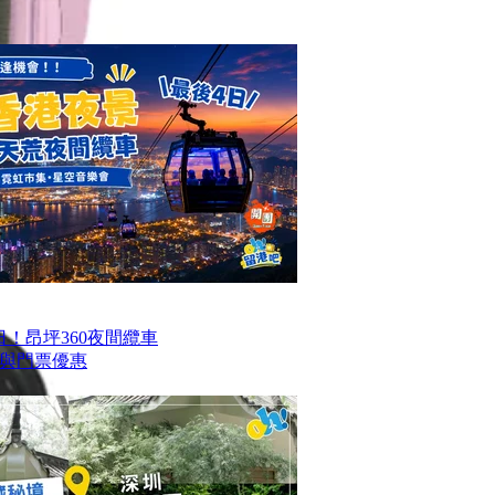
！昂坪360夜間纜車
與門票優惠