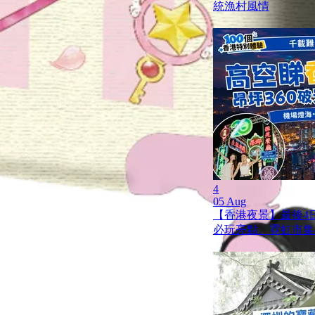
統漁村風情
4
05 Aug
【香港夜景】最後4日
必玩亮點、霓虹市集