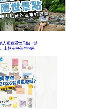
本地人私藏隱世景點！踏
、山林空中茶舍指南