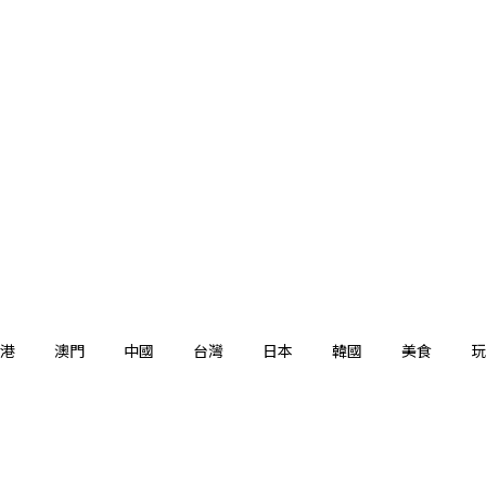
港
澳門
中國
台灣
日本
韓國
美食
玩