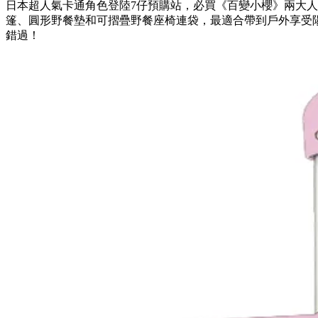
日本超人氣卡通角色登陸7仔預購站，必買《百變小櫻》兩大
篷、圓形野餐墊和可摺疊野餐座椅連袋，最適合帶到戶外享受
錯過！