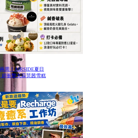
周！AIRSIDE夏日
款甜品＋超衝擊大蒜芫茜雪糕