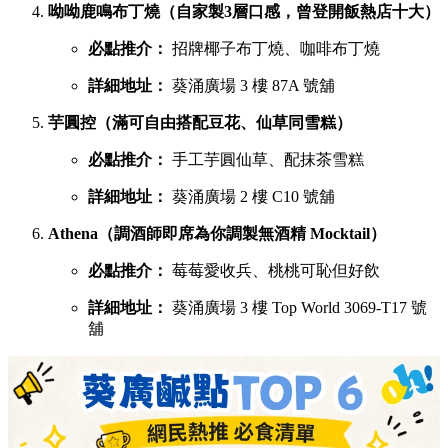
呦呦鹿鳴布丁燒（自家製3層口感，曾登開飯熱店十大）
必點推介：
招牌椰子布丁燒、咖啡布丁燒
詳細地址：
葵涌廣場 3 樓 87A 號舖
芋圓控（滿可自由搭配豆花、仙草同雪糕）
必點推介：
手工芋圓仙草、配抹茶雪糕
詳細地址：
葵涌廣場 2 樓 C10 號舖
Athena（調酒師即席為你調製無酒精 Mocktail）
必點推介：
莓莓愛收兵、桃桃可恥但好飲
詳細地址：
葵涌廣場 3 樓 Top World 3069-T17 號
舖