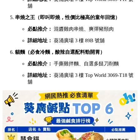
舖
串燒之王（即叫即燒，性價比極高的童年回憶）
必點推介：
混醬雞肉串燒、爽彈豬頸肉
詳細地址：
葵涌廣場 3 樓 89B 號舖
貓麵（必食冷麵，酸辣自選配料勁開胃）
必點推介：
手撕雞拌麵、自選多餸刀削麵
詳細地址：
葵涌廣場 3 樓 Top World 3069-T18 號
舖