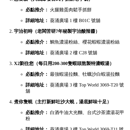
必點推介：
火腿雞蛋肉鬆手抓餅
詳細地址：
葵涌廣場 1 樓 B01C 號舖
宇治初時（老闆苦研7年秘製宇治酸辣醬）
必點推介：
鯛魚濃湯粉絲、櫻花蝦蝦濃湯粉絲
詳細地址：
葵涌廣場 2 樓 C28 號舖
X2劉住您（每日用200-300隻蝦頭熬製特濃蝦湯）
必點推介：
最強蝦湯拉麵、牡蠣沙白蝦湯拉麵
詳細地址：
葵涌廣場 3 樓 Top World 3069-T20 號
舖
煮你隻蜆（主打新鮮吐沙大蜆，湯底鮮味十足）
必點推介：
白酒牛油大光麵、台式沙茶濃湯花甲
粉
詳細地址：
葵涌廣場 3 樓 Top World 3069-T11 號