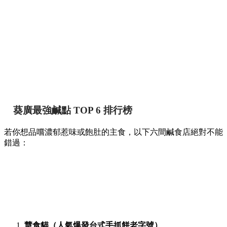
葵廣最強鹹點 TOP 6 排行榜
若你想品嚐濃郁惹味或飽肚的主食，以下六間鹹食店絕對不能
錯過：
慧食貓（人氣爆發台式手抓餅老字號）