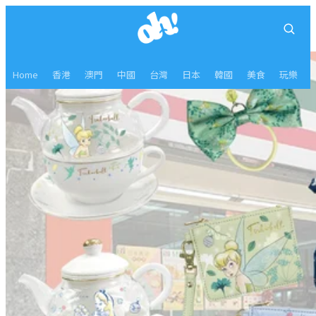
Home
香港
澳門
中國
台灣
日本
韓國
美食
玩樂