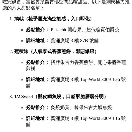
吃完鹹食，當然要預留胃部空間品嚐甜品。以下是網民極力推
薦的六大甜點名單：
鳩戟（梳乎厘充滿空氣感，入口即化）
必點推介：
Pistachio開心果、超低糖質伯爵茶
詳細地址：
葵涌廣場 3 樓 87B 號舖
蕉積妹（人氣泰式香蕉煎餅，邪惡爆燈）
必點推介：
招牌朱古力香蕉煎餅、開心果醬香蕉
煎餅
詳細地址：
葵涌廣場 3 樓 Top World 3069-T26 號
舖
1/2 Sweet（酥皮鯛魚燒，口感酥脆層層分明）
必點推介：
炙燒奶黃、榛果朱古力鯛魚燒
詳細地址：
葵涌廣場 3 樓 Top World 3069-T16 號
舖