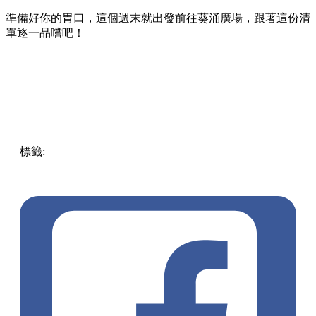
準備好你的胃口，這個週末就出發前往葵涌廣場，跟著這份清
單逐一品嚐吧！
標籤:
Hong Kong
香港
葵廣美食
葵芳好去處
葵芳 / 青衣
葵
涌廣場
葵廣掃街
香港平民美食
慧食貓
鳩戟
呦呦鹿鳴布丁
燒