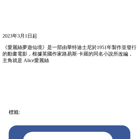
2023年3月1日起
《愛麗絲夢遊仙境》是一部由華特迪士尼於1951年製作並發行
的動畫電影，根據英國作家路易斯·卡羅的同名小說所改編，
主角就是 Alice愛麗絲
標籤:
中文(繁)
香港
香港
熱話
7Eleven
Disney
精品
便利店
愛
麗絲夢遊仙境
alice
711
TinkerBell
環保袋
髮圈
奇妙仙子