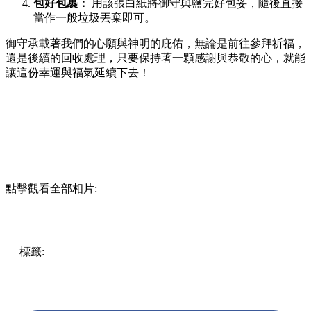
包好包裹：
用該張白紙將御守與鹽完好包妥，隨後直接
當作一般垃圾丟棄即可。
御守承載著我們的心願與神明的庇佑，無論是前往參拜祈福，
還是後續的回收處理，只要保持著一顆感謝與恭敬的心，就能
讓這份幸運與福氣延續下去！
點擊觀看全部相片:
標籤:
Japan
日本
日本旅遊
日本神社
日本必買
御守
日本手
信
旅遊攻略
護身符
阿佐谷神明宮
神結守 #豐國神社
勝林
寺
下鴨神社
櫻神宮
櫻花蕾絲御守
蕾絲御守
刺繡御守
御守
過期
御守處理
古札納所
居家淨化
日本文化