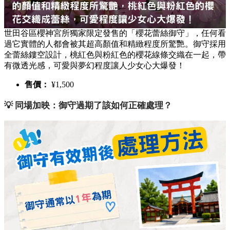
世田谷區櫻神宮所獨家限定發售的「櫻花蕾絲御守」，任何看
過它實體的人都會被其超高顏值和精緻程度所驚艷。御守採用
全蕾絲鏤空設計，桃紅色與粉紅色的櫻花線條交織在一起，帶
有微透光感，可愛與夢幻程度讓人少女心大爆發！
售價：
¥1,500
💡 同場加映：御守過期了該如何正確處理？