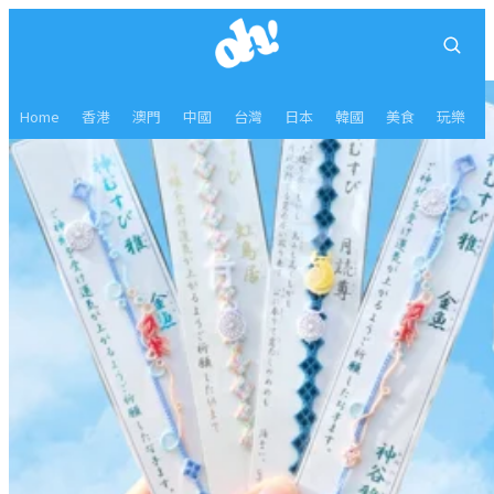
Home
香港
澳門
中國
台灣
日本
韓國
美食
玩樂