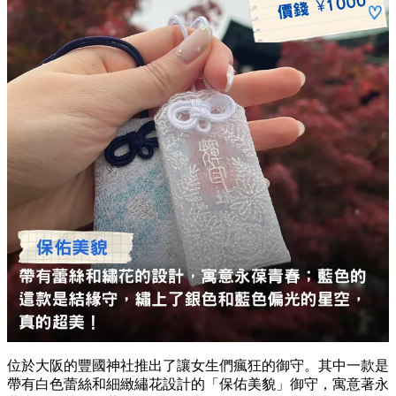
位於大阪的豐國神社推出了讓女生們瘋狂的御守。其中一款是
帶有白色蕾絲和細緻繡花設計的「保佑美貌」御守，寓意著永