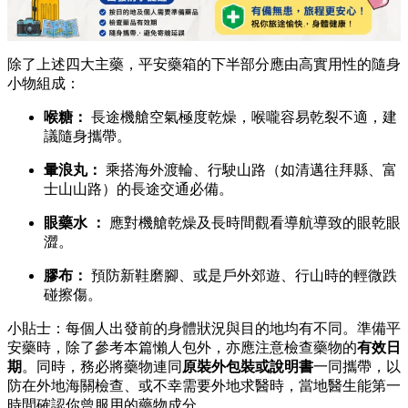
除了上述四大主藥，平安藥箱的下半部分應由高實用性的隨身
小物組成：
喉糖：
長途機艙空氣極度乾燥，喉嚨容易乾裂不適，建
議隨身攜帶。
暈浪丸：
乘搭海外渡輪、行駛山路（如清邁往拜縣、富
士山山路）的長途交通必備。
眼藥水 ：
應對機艙乾燥及長時間觀看導航導致的眼乾眼
澀。
膠布：
預防新鞋磨腳、或是戶外郊遊、行山時的輕微跌
碰擦傷。
小貼士：每個人出發前的身體狀況與目的地均有不同。準備平
安藥時，除了參考本篇懶人包外，亦應注意檢查藥物的
有效日
期
。同時，務必將藥物連同
原裝外包裝或說明書
一同攜帶，以
防在外地海關檢查、或不幸需要外地求醫時，當地醫生能第一
時間確認你曾服用的藥物成分。