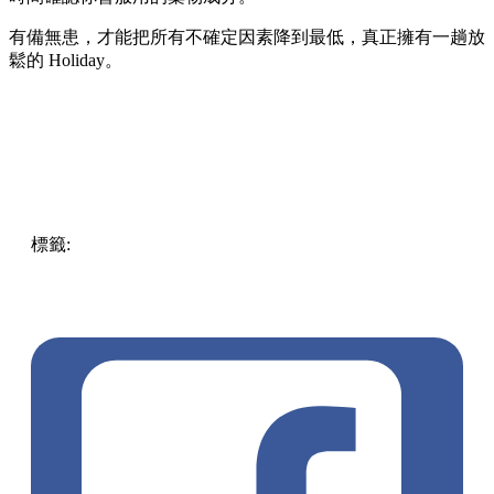
有備無患，才能把所有不確定因素降到最低，真正擁有一趟放
鬆的 Holiday。
標籤:
旅遊資訊
OpenTips
旅行必備
平安藥
旅行Checklist
出
國準備
旅行小貼士
旅行避雷
旅行健康
旅遊必備
旅行急救
包
香港人旅行
旅行好物
旅行攻略
出國注意事項
旅行安全
旅行前要做嘅事
OpenTips