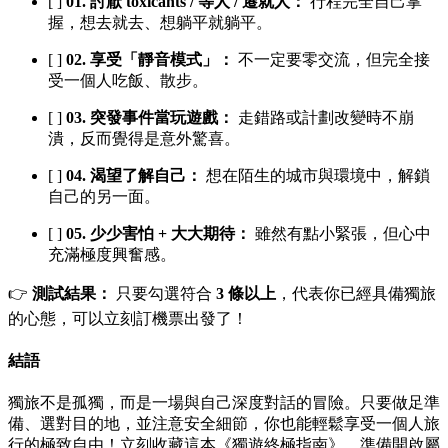
[ ]
01. 討厭 toxicants / 等人 / 遷就人：
行程完全自己掌
握，想去就去、想躺平就躺平。
[ ]
02. 享受「靜音模式」：
不一定要零交流，但完全接
受一個人吃飯、散步。
[ ]
03. 突發事件當玩遊戲：
走錯路或計劃改變時不崩
潰，反而覺得是意外驚喜。
[ ]
04. 渴望了解自己：
想在陌生的城市與環境中，解鎖
自己的另一面。
[ ]
05. 少少害怕 + 大大期待：
雖然有點小緊張，但心中
充滿極度興奮感。
👉
測試結果：
只要勾選符合
3 條以上
，代表你已經具備獨旅
的心態，可以立刻訂機票出發了！
結語
獨旅不是孤獨，而是一場與自己深度對話的冒險。只要做足準
備、選對目的地，並注意安全細節，你也能輕鬆享受一個人旅
行的極致自由！立刻收藏這本《獨遊終極指南》，準備開啟屬