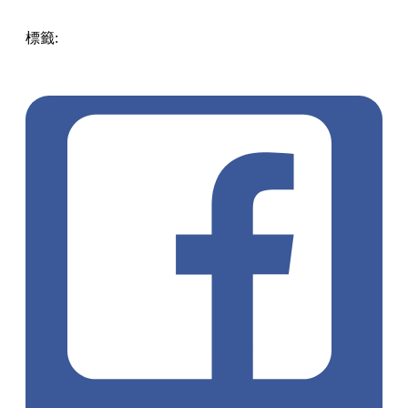
標籤:
Hong Kong
Japan
Fun
新加坡旅遊
旅行清單
旅遊攻略
OpenTips
獨遊指南
SoloTravel
獨遊
新手獨旅
台灣獨旅
日本
獨旅
韓國獨旅
GenZ玩法
背包客
獨旅SOP
旅遊安全