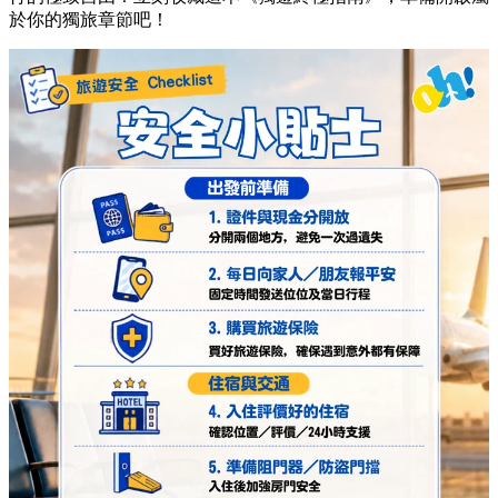
於你的獨旅章節吧！