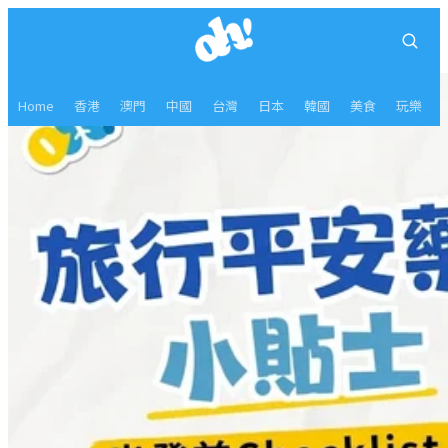
Home
香港
澳門
中國
台灣
日本
韓國
美食
玩樂