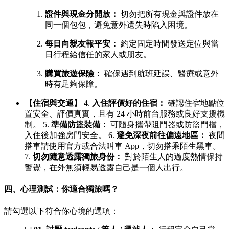
證件與現金分開放：
切勿把所有現金與證件放在
同一個包包，避免意外遺失時陷入困境。
每日向親友報平安：
約定固定時間發送定位與當
日行程給信任的家人或朋友。
購買旅遊保險：
確保遇到航班延誤、醫療或意外
時有足夠保障。
【住宿與交通】
4.
入住評價好的住宿：
確認住宿地點位
置安全、評價真實，且有 24 小時前台服務或良好支援機
制。 5.
準備防盜裝備：
可隨身攜帶阻門器或防盜門檔，
入住後加強房門安全。 6.
避免深夜前往偏遠地區：
夜間
搭車請使用官方或合法叫車 App，切勿搭乘陌生黑車。
7.
切勿隨意透露獨旅身份：
對於陌生人的過度熱情保持
警覺，在外無須輕易透露自己是一個人出行。
四、心理測試：你適合獨旅嗎？
請勾選以下符合你心境的選項：