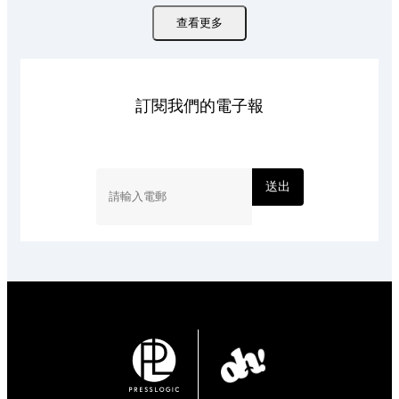
查看更多
訂閱我們的電子報
送出