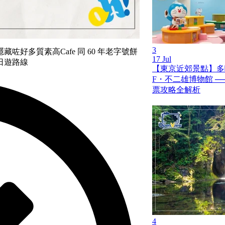
3
好多質素高Cafe 同 60 年老字號餅
17 Jul
日遊路線
【東京近郊景點】多
F・不二雄博物館 ─
票攻略全解析
4