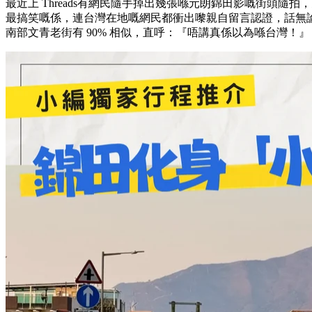
最近上 Threads有網民隨手掉出幾張喺元朗錦田影嘅街頭隨
最搞笑嘅係，連台灣在地嘅網民都衝出嚟親自留言認證，話無
南部文青老街有 90% 相似，直呼：『唔講真係以為喺台灣！』