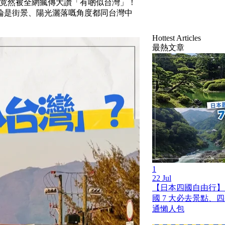
拍，竟然被全網瘋傳大讚「有啲似台灣」！
論是街景、陽光灑落嘅角度都同台灣中
Hottest Articles
最熱文章
1
22 Jul
【日本四國自由行】
國 7 大必去景點、
通懶人包