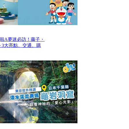
啦A夢迷必訪！藤子・
─ 3大亮點、交通、購