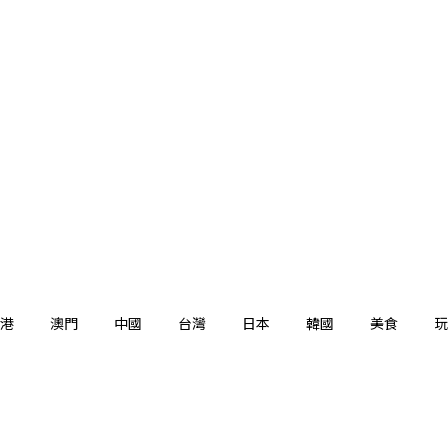
港
澳門
中國
台灣
日本
韓國
美食
玩