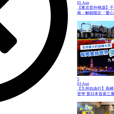
05 Aug
【東京世外桃源】千
南：解鎖限定「愛心
5
03 Aug
【九州自由行】長崎
登堡 賞日本首座三