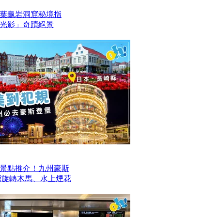
葉龜岩洞窟秘境指
光影」奇蹟絕景
景點推介！九州豪斯
層旋轉木馬、水上煙花