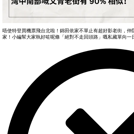
唔使特登買機票飛台北啦！錦田依家不單止有超好影老街，仲隱藏咗
家！小編幫大家執好咗呢條「絕對不走回頭路」嘅私藏單向一