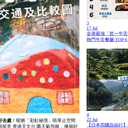
3
17 Jul
全港最強「世一牛舌」
熱門牛舌餐廳 TOP 
4
22 Jul
好去處
！呢啲「彩虹秘境」唔單止空間
【日本四國自由行】
留意 香港天文台 嘅天氣預報，揀個好