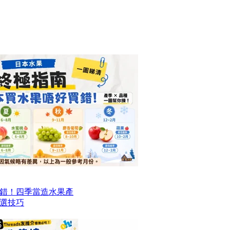
錯！四季當造水果產
選技巧