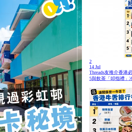
2
14 Jul
Threads友推介香
5與飲茶「叩指禮」