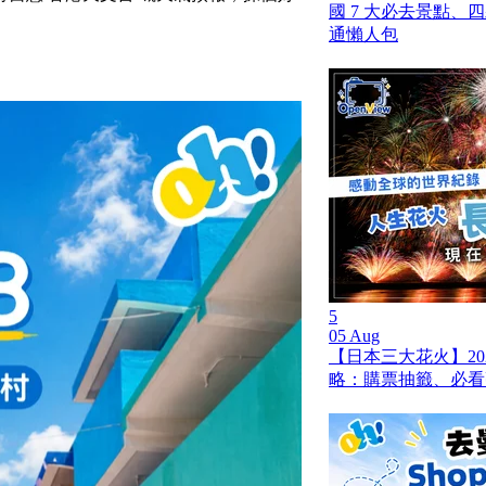
國 7 大必去景點、
通懶人包
5
05 Aug
【日本三大花火】20
略：購票抽籤、必看