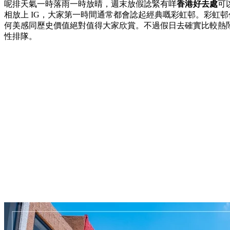
呢排天氣一時落雨一時放晴，週末放假諗緊有咩
香港好去處
可
相放上 IG，大家第一時間通常都會諗起經典嘅彩虹邨。彩虹
何美感同歷史價值絕對值得大家欣賞。不過假日去確實比較熱
性排隊。