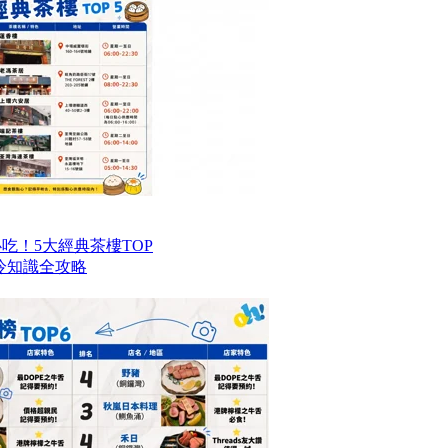
港必吃！5大經典茶樓TOP
冷知識全攻略