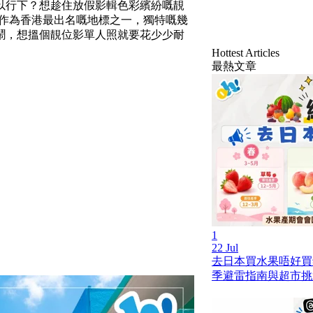
以行下？想趁住放假影輯色彩繽紛嘅靚
邨作為香港最出名嘅地標之一，獨特嘅幾
鬧，想搵個靚位影單人照就要花少少耐
Hottest Articles
最熱文章
1
22 Jul
去日本買水果唔好買
季避雷指南與超市挑