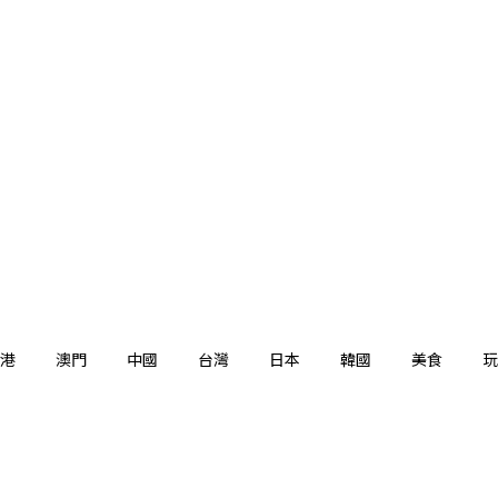
港
澳門
中國
台灣
日本
韓國
美食
玩