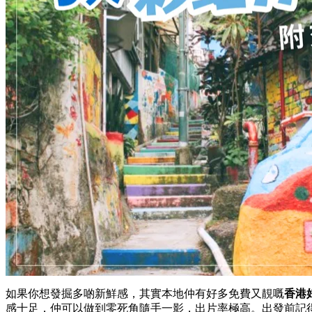
如果你想發掘多啲新鮮感，其實本地仲有好多免費又靚嘅
香港
感十足，仲可以做到零死角隨手一影，出片率極高。出發前記得