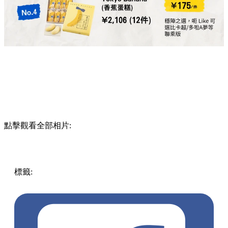
點擊觀看全部相片:
標籤:
美食
美食
Japan
日本
日本
日本手信
東京購物
日本自
由行
日本手信2026
手信推薦
機場免稅店
必買清單