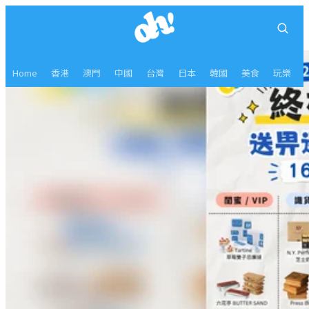
Home
香港
澳門
中國
台灣
日本
韓國
美食
玩樂