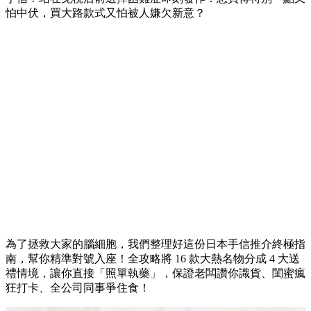
怕中伏，買大路款式又怕被人嫌欠新意？
為了拯救大家的腦細胞，我們整理好這份日本手信推介終極指
南，幫你精準對號入座！全攻略將 16 款大熱名物分成 4 大送
禮情境，讓你直接「照單執藥」，保證老闆讚你識貨、閨蜜瘋
狂打卡、全公司同事爭住食！