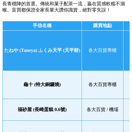
長青穩陣的首選。傳統和菓子配茶一流，贏在質感軟糯不涸
喉。盲買都保證全家長輩大讚你識貨，絕對零失誤！
手信名稱
購買地點
たねや (Taneya) ふくみ天平 (天平餅)
各大百貨專櫃
龜十 (特大銅鑼燒)
各大百貨專櫃
福砂屋 (長崎蛋糕 0.6號)
各大百貨 / 機場