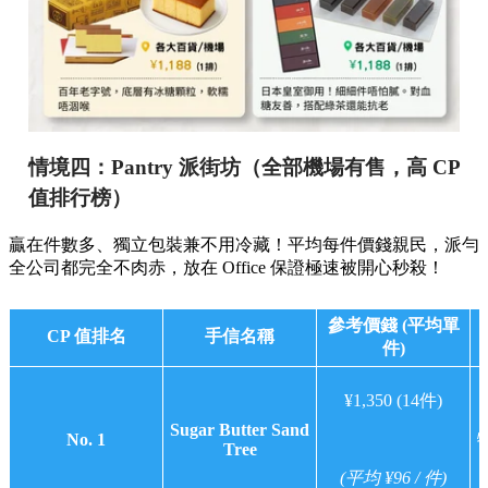
情境四：Pantry 派街坊（全部機場有售，高 CP
值排行榜）
贏在件數多、獨立包裝兼不用冷藏！平均每件價錢親民，派勻
全公司都完全不肉赤，放在 Office 保證極速被開心秒殺！
參考價錢 (平均單
CP 值排名
手信名稱
件)
¥1,350 (14件)
Sugar Butter Sand
No. 1
Tree
(平均 ¥96 / 件)