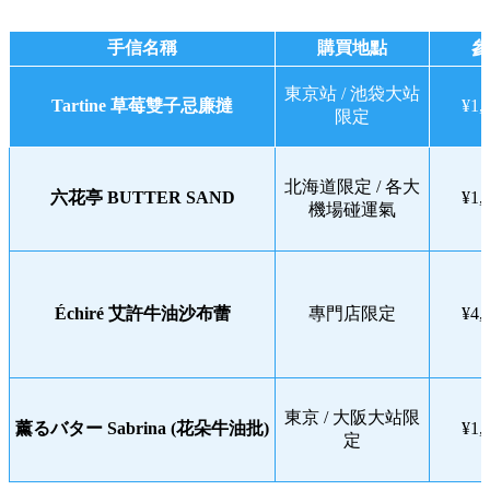
手信名稱
購買地點
參
東京站 / 池袋大站
Tartine 草莓雙子忌廉撻
¥1,
限定
北海道限定 / 各大
六花亭 BUTTER SAND
¥1,
機場碰運氣
Échiré 艾許牛油沙布蕾
專門店限定
¥4,
東京 / 大阪大站限
薰るバター Sabrina (花朵牛油批)
¥1,
定