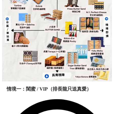
情境一：閨蜜 / VIP（排長龍只送真愛）