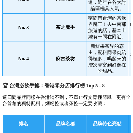
選，近年在各大討
論區極具人氣。
稱霸南台灣的茶飲
界魔王！去中南部
茶之魔手
No. 3
旅遊的話，基本上
總有一間在附近。
新鮮果茶界的霸
主，配料同果肉給
No. 4
麻古茶坊
得極多，喝起來的
層次豐富到好像在
吃甜品。
🏆 台灣必飲手搖：香港零分店排行榜 Top 5 - 8
這四間品牌同樣在香港喝不到，不單止行文青極簡風，更有全
台首創的獨特配料，煙韌控或者茶控一定要收藏：
排名
品牌名稱
品牌特色亮點