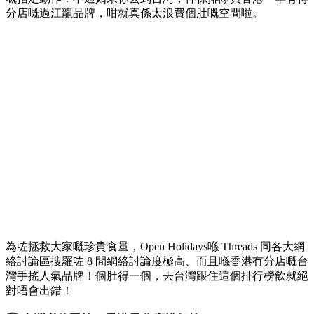
分店嘅過江龍品牌，咁就真係太浪費個肚嘅空間啦。
為咗拯救大家嘅珍貴食量，Open Holidays喺 Threads 同各大網
絡討論區搜羅咗 8 間網絡討論度極高、而且喺香港冇分店嘅台
灣手搖人氣品牌！個肚得一個，去台灣跟住這個排行榜飲就絕
對唔會出錯！