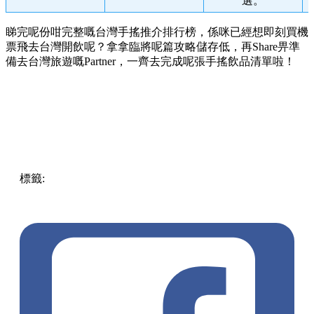
選。
睇完呢份咁完整嘅台灣手搖推介排行榜，係咪已經想即刻買機
票飛去台灣開飲呢？拿拿臨將呢篇攻略儲存低，再Share畀準
備去台灣旅遊嘅Partner，一齊去完成呢張手搖飲品清單啦！
標籤:
Food
美食
Taiwan
台灣
台灣
台灣美食
台北美食
珍珠奶
茶
台灣自由行
2026台灣自由行
台灣手搖推介
2026台灣必
吃