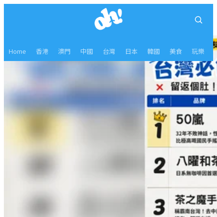
Home
香港
澳門
中國
台灣
日本
韓國
美食
玩樂