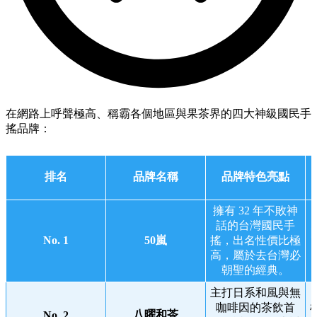
在網路上呼聲極高、稱霸各個地區與果茶界的四大神級國民手
搖品牌：
排名
品牌名稱
品牌特色亮點
擁有 32 年不敗神
話的台灣國民手
No. 1
50嵐
搖，出名性價比極
高，屬於去台灣必
朝聖的經典。
主打日系和風與無
咖啡因的茶飲首
八曜和茶
No. 2