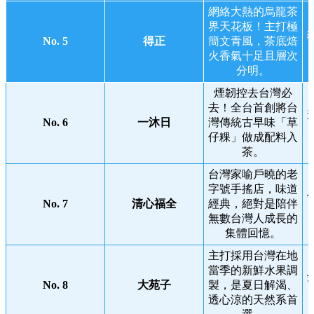
網絡大熱的烏龍茶
界天花板！主打極
No. 5
得正
簡文青風，茶底焙
火香氣十足且層次
分明。
煙韌控去台灣必
去！全台首創將台
No. 6
一沐日
灣傳統古早味「草
仔粿」做成配料入
茶。
台灣家喻戶曉的老
字號手搖店，味道
No. 7
清心福全
經典，絕對是陪伴
無數台灣人成長的
集體回憶。
主打採用台灣在地
當季的新鮮水果調
No. 8
大苑子
製，是夏日解渴、
透心涼的天然系首