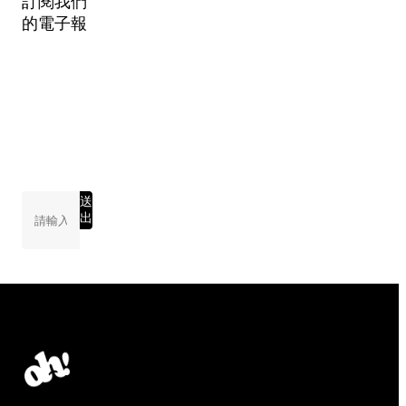
訂閱我們
的電子報
送
出