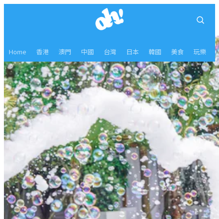
Home
香港
澳門
中國
台灣
日本
韓國
美食
玩樂