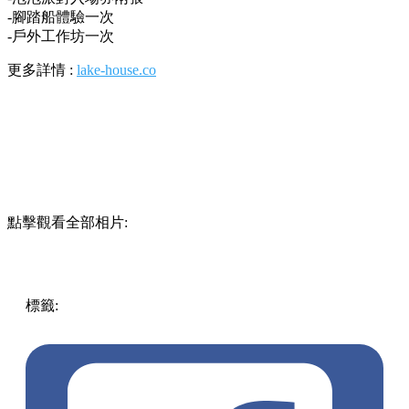
-腳踏船體驗一次
-戶外工作坊一次
更多詳情 :
lake-house.co
點擊觀看全部相片:
標籤:
中文(繁)
香港
香港
玩樂
打卡
大埔
香港好去處
親子
大
埔好去處
lakehouse
暑假好去處
白鷺湖