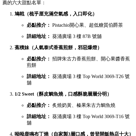
薦的六大甜點名單：
鳩戟（梳乎厘充滿空氣感，入口即化）
必點推介：
Pistachio開心果、超低糖質伯爵茶
詳細地址：
葵涌廣場 3 樓 87B 號舖
蕉積妹（人氣泰式香蕉煎餅，邪惡爆燈）
必點推介：
招牌朱古力香蕉煎餅、開心果醬香蕉
煎餅
詳細地址：
葵涌廣場 3 樓 Top World 3069-T26 號
舖
1/2 Sweet（酥皮鯛魚燒，口感酥脆層層分明）
必點推介：
炙燒奶黃、榛果朱古力鯛魚燒
詳細地址：
葵涌廣場 3 樓 Top World 3069-T16 號
舖
呦呦鹿鳴布丁燒（自家製3層口感，曾登開飯熱店十大）