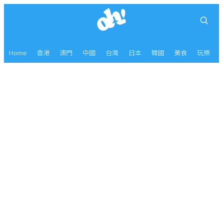
Home
香港
澳門
中國
台灣
日本
韓國
美食
玩樂