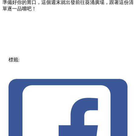
準備好你的胃口，這個週末就出發前往葵涌廣場，跟著這份清
單逐一品嚐吧！
標籤:
Hong Kong
香港
葵廣美食
葵芳好去處
葵芳 / 青衣
葵
涌廣場
葵廣掃街
香港平民美食
慧食貓
鳩戟
呦呦鹿鳴布丁
燒