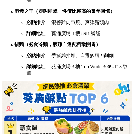
舖
串燒之王（即叫即燒，性價比極高的童年回憶）
必點推介：
混醬雞肉串燒、爽彈豬頸肉
詳細地址：
葵涌廣場 3 樓 89B 號舖
貓麵（必食冷麵，酸辣自選配料勁開胃）
必點推介：
手撕雞拌麵、自選多餸刀削麵
詳細地址：
葵涌廣場 3 樓 Top World 3069-T18 號
舖