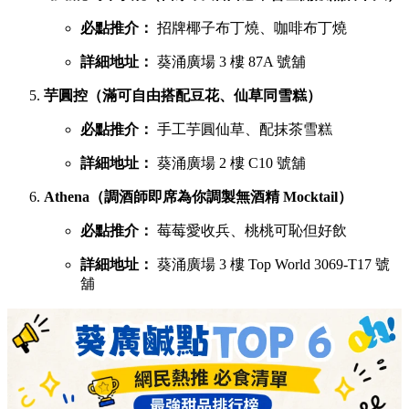
必點推介：
招牌椰子布丁燒、咖啡布丁燒
詳細地址：
葵涌廣場 3 樓 87A 號舖
芋圓控（滿可自由搭配豆花、仙草同雪糕）
必點推介：
手工芋圓仙草、配抹茶雪糕
詳細地址：
葵涌廣場 2 樓 C10 號舖
Athena（調酒師即席為你調製無酒精 Mocktail）
必點推介：
莓莓愛收兵、桃桃可恥但好飲
詳細地址：
葵涌廣場 3 樓 Top World 3069-T17 號
舖