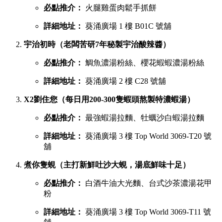
必點推介：
火腿雞蛋肉鬆手抓餅
詳細地址：
葵涌廣場 1 樓 B01C 號舖
宇治初時（老闆苦研7年秘製宇治酸辣醬）
必點推介：
鯛魚濃湯粉絲、櫻花蝦蝦濃湯粉絲
詳細地址：
葵涌廣場 2 樓 C28 號舖
X2劉住您（每日用200-300隻蝦頭熬製特濃蝦湯）
必點推介：
最強蝦湯拉麵、牡蠣沙白蝦湯拉麵
詳細地址：
葵涌廣場 3 樓 Top World 3069-T20 號
舖
煮你隻蜆（主打新鮮吐沙大蜆，湯底鮮味十足）
必點推介：
白酒牛油大光麵、台式沙茶濃湯花甲
粉
詳細地址：
葵涌廣場 3 樓 Top World 3069-T11 號