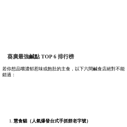
葵廣最強鹹點 TOP 6 排行榜
若你想品嚐濃郁惹味或飽肚的主食，以下六間鹹食店絕對不能
錯過：
慧食貓（人氣爆發台式手抓餅老字號）