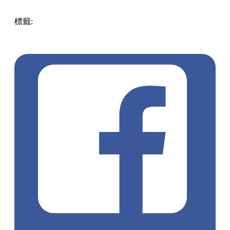
標籤:
Uncategorized
韓國美食
Threads熱話
韓國便利店
首爾
必食
韓國必買
CU便利店
GS25
韓國超商
杜拜朱古力
香蕉
牛奶
延世麵包
韓國自由行