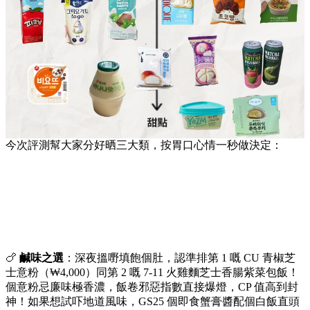
今次評測幫大家分好晒三大類，按胃口心情一秒做決定：
🍗
鹹味之選
：深夜搵嘢填飽個肚，認準排第 1 嘅 CU 青椒芝
士意粉（₩4,000）同第 2 嘅 7-11 火雞麵芝士香腸紫菜包飯！
個意粉忌廉味極香濃，飯卷邪惡指數直接爆燈，CP 值高到封
神！如果想試吓地道風味，GS25 個即食蟹膏醬配個白飯直頭