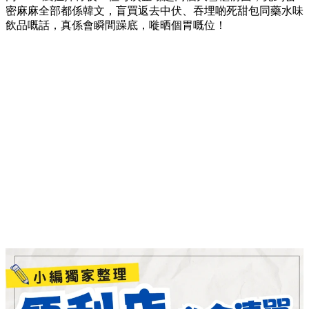
密麻麻全部都係韓文，盲買返去中伏、吞埋啲死甜包同藥水味
飲品嘅話，真係會瞬間躁底，嘥晒個胃嘅位！