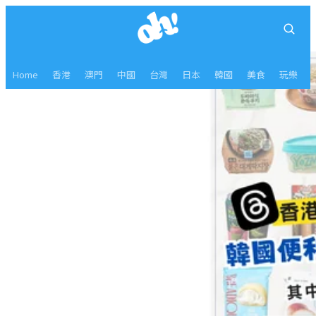
Home
香港
澳門
中國
台灣
日本
韓國
美食
玩樂