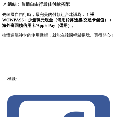
📌 總結：首爾自由行最佳付款搭配
去韓國自由行時，最完美的付款組合建議為：
1 張
WOWPASS＋少量韓元現金（備用於路邊攤/交通卡儲值）＋
海外高回饋信用卡/Apple Pay（備用）
。
搞懂這張神卡的使用邏輯，就能在韓國輕鬆暢玩、買得開心！
標籤:
Korea
首爾自由行
OpenTips
OpenTips
韓國自由行
WOWPASS指南
韓國刷卡
韓國交通卡
Tmoney
韓國旅遊攻
略
韓國換錢
無現金支付