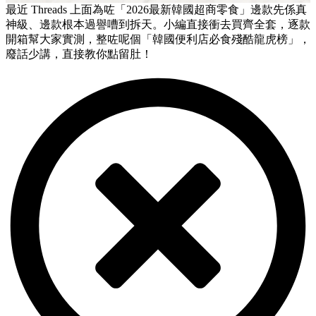
最近 Threads 上面為咗「2026最新韓國超商零食」邊款先係真
神級、邊款根本過譽嘈到拆天。小編直接衝去買齊全套，逐款
開箱幫大家實測，整咗呢個「韓國便利店必食殘酷龍虎榜」，
廢話少講，直接教你點留肚！