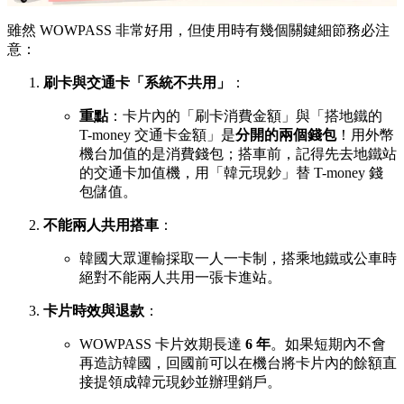
雖然 WOWPASS 非常好用，但使用時有幾個關鍵細節務必注
意：
刷卡與交通卡「系統不共用」
：
重點
：卡片內的「刷卡消費金額」與「搭地鐵的
T-money 交通卡金額」是
分開的兩個錢包
！用外幣
機台加值的是消費錢包；搭車前，記得先去地鐵站
的交通卡加值機，用「韓元現鈔」替 T-money 錢
包儲值。
不能兩人共用搭車
：
韓國大眾運輸採取一人一卡制，搭乘地鐵或公車時
絕對不能兩人共用一張卡進站。
卡片時效與退款
：
WOWPASS 卡片效期長達
6 年
。如果短期內不會
再造訪韓國，回國前可以在機台將卡片內的餘額直
接提領成韓元現鈔並辦理銷戶。