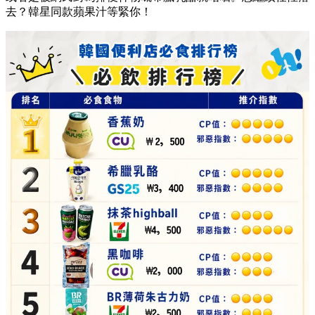
去？韓星同款蘋果汁等緊你！