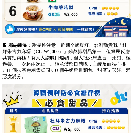
🍫
邪惡甜品
：甜品控注意，近期全網爆紅、炒到勁貴嘅「杜
拜朱古力麻糬（CU ₩5,000）」雖然排甜品第一，但網民反應
其實勁兩極！有人大讚脆口煙韌，但大批死忠直言「死甜、極
過譽、一次起兩次止」。鍾意濃郁口感嘅，主編反而私心推
7-11 個抹茶焦糖雪糕同 CU 個牛奶延世麵包，甜度啱啱好、邪
惡度滿分。