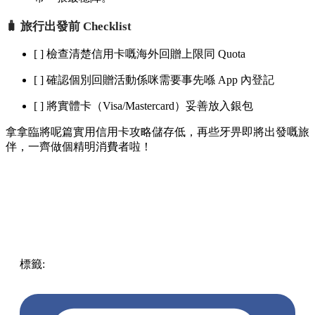
🧳 旅行出發前 Checklist
[ ] 檢查清楚信用卡嘅海外回贈上限同 Quota
[ ] 確認個別回贈活動係咪需要事先喺 App 內登記
[ ] 將實體卡（Visa/Mastercard）妥善放入銀包
拿拿臨將呢篇實用信用卡攻略儲存低，再些牙畀即將出發嘅旅
伴，一齊做個精明消費者啦！
標籤:
優惠
台灣自由行
信用卡優惠
日本自由行
旅行攻略
海
外簽賬信用卡
信用卡回贈
外幣簽賬