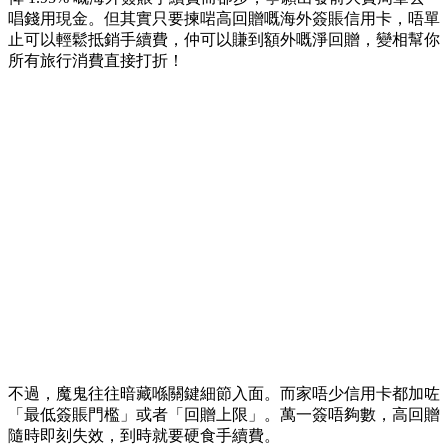
唱錢用現金。但其實只要揀啱高回贈嘅海外簽賬信用卡，唔單
止可以輕鬆抵銷手續費，仲可以賺到額外嘅淨回贈，變相幫你
所有旅行消費直接打折！
不過，魔鬼往往暗藏喺關鍵細節入面。而家唔少信用卡都加咗
「最低簽賬門檻」或者「回贈上限」。萬一簽唔夠數，高回贈
隨時即刻失效，到時就要硬食手續費。