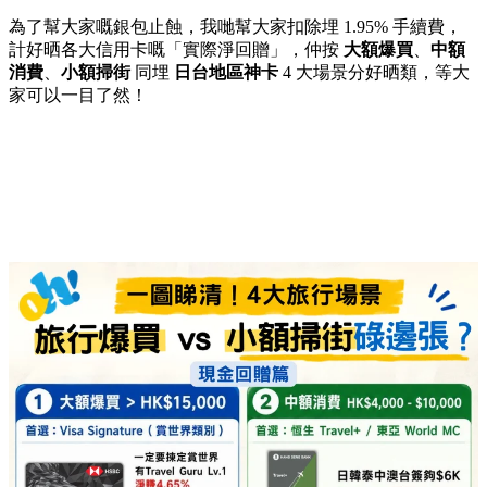
為了幫大家嘅銀包止蝕，我哋幫大家扣除埋 1.95% 手續費，
計好晒各大信用卡嘅「實際淨回贈」，仲按
大額爆買
、
中額
消費
、
小額掃街
同埋
日台地區神卡
4 大場景分好晒類，等大
家可以一目了然！