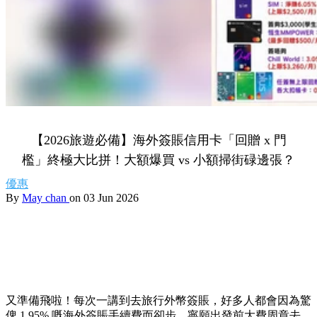
【2026旅遊必備】海外簽賬信用卡「回贈 x 門
檻」終極大比拼！大額爆買 vs 小額掃街碌邊張？
優惠
By
May chan
on 03 Jun 2026
又準備飛啦！每次一講到去旅行外幣簽賬，好多人都會因為驚
俾 1.95% 嘅海外簽賬手續費而卻步，寧願出發前大費周章去