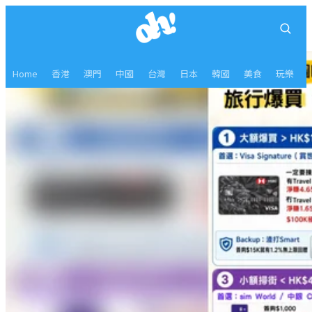
Home
香港
澳門
中國
台灣
日本
韓國
美食
玩樂