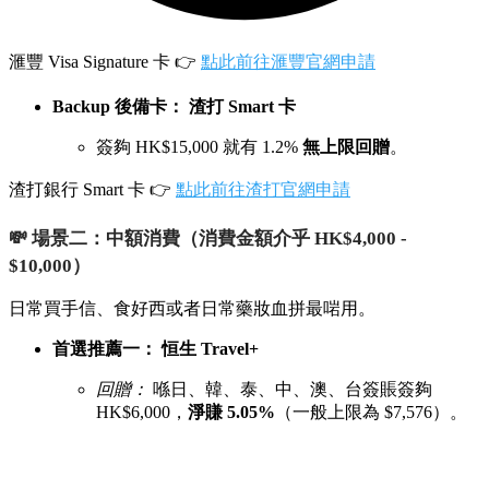
滙豐 Visa Signature 卡 👉
點此前往滙豐官網申請
Backup 後備卡：
渣打 Smart 卡
簽夠 HK$15,000 就有 1.2%
無上限回贈
。
渣打銀行 Smart 卡 👉
點此前往渣打官網申請
💸 場景二：中額消費（消費金額介乎 HK$4,000 -
$10,000）
日常買手信、食好西或者日常藥妝血拼最啱用。
首選推薦一：
恒生 Travel+
回贈：
喺日、韓、泰、中、澳、台簽賬簽夠
HK$6,000，
淨賺 5.05%
（一般上限為 $7,576）。