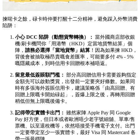
揀啱卡之餘，碌卡時仲要打醒十二分精神，避免踩入外幣消費
陷阱：
小心 DCC 陷阱（動態貨幣轉換）：
當外國商店部收銀
機/刷卡機問你「用港幣（HKD）定當地貨幣結算」個
陣，
請務必選擇「當地貨幣」結算
！因為如果揀 HKD，
背後會被抽取極昂貴嘅食差匯率，可能要多付 4% - 5%
嘅隱藏成本，到時信用卡回贈根本補唔返。
留意最低簽賬額門檻：
部分高回贈信用卡需要簽夠指定
金額先可以啟動獎賞，出發前一定要夾好條數。如果同
時有多張海外簽賬信用卡，建議策略係「由高回贈、有
回贈上限嘅卡開始碌起」，簽爆上限之後，再轉用回贈
稍低但無上限嘅後備卡。
記得帶定實體卡出門：
雖然家陣 Apple Pay 同 Google
Pay 好方便，但日本或者歐洲唔少老字號細舖、單車/售
票機、以至退稅機等，依然唔接受手機電子支付。出門
一定要帶定至少一張實體卡，最好 Visa 同 Mastercard 各
帶一張最穩陣。