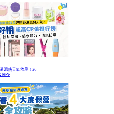
香港濕熱天氣救星！20
妝推介