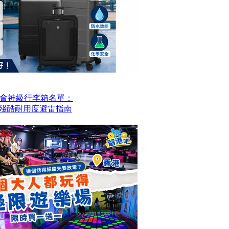
會神級行李箱名單：
？殘酷耐用度避雷指南