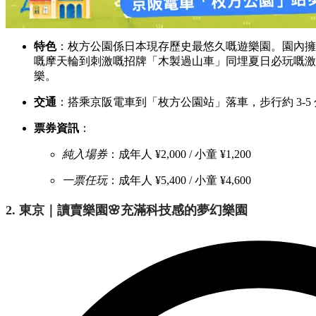
特色
：枚方公園係日本現存歷史最悠久嘅遊樂園。園內擁有
嘅摩天輪到刺激嘅招牌「木製過山車」同埋夏日必玩嘅激
樂。
交通
：搭乘京阪電車到「枚方公園站」落車，步行約 3-5
票券資訊
：
純入場券
：成年人 ¥2,000 / 小童 ¥1,200
一票任玩
：成年人 ¥5,400 / 小童 ¥4,600
2. 東京｜讀賣樂園🌸充滿科技感的夢幻樂園