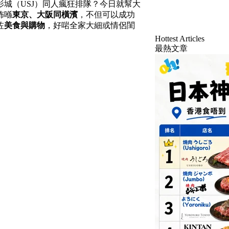
城（USJ）同人瘋狂排隊？今日就幫大
佈喺
東京、大阪同橫濱
，不但可以成功
咗
美食與購物
，好啱全家大細或情侶閨
Hottest Articles
最熱文章