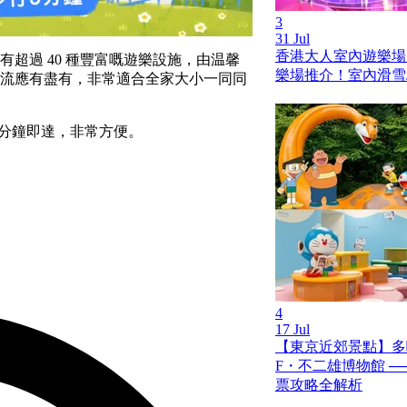
3
31 Jul
香港大人室內遊樂場
超過 40 種豐富嘅遊樂設施，由温馨
樂場推介！室內滑雪/
流應有盡有，非常適合全家大小一同同
 分鐘即達，非常方便。
4
17 Jul
【東京近郊景點】多
F・不二雄博物館 ─
票攻略全解析