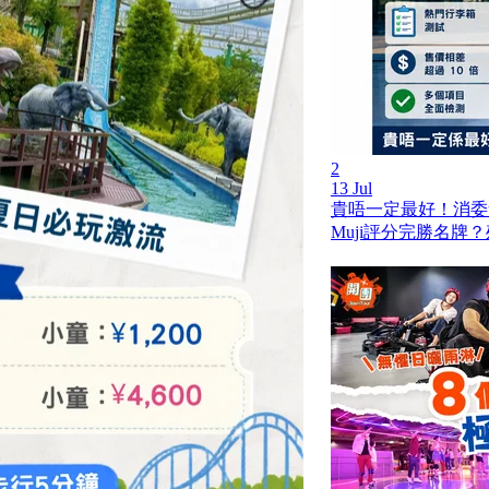
2
13 Jul
貴唔一定最好！消委
Muji評分完勝名牌