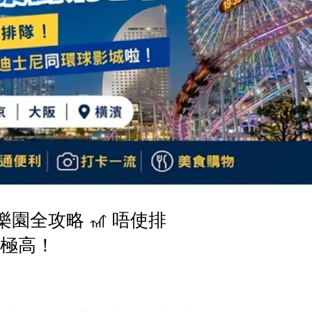
園全攻略 🎢 唔使排
值極高！