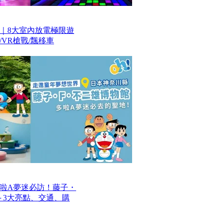
｜8大室內放電極限遊
VR槍戰/飄移車
啦A夢迷必訪！藤子・
─ 3大亮點、交通、購