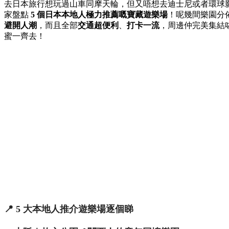
去日本旅行想玩過山車同摩天輪，但又唔想去迪士尼或者環球影
家盤點
5 個日本本地人極力推薦嘅寶藏遊樂場
！呢幾間樂園分
避開人潮
，而且全部
交通超便利
、
打卡一流
，周邊仲完美集結
蜜一齊去！
📍 5 大本地人推介遊樂場逐個睇