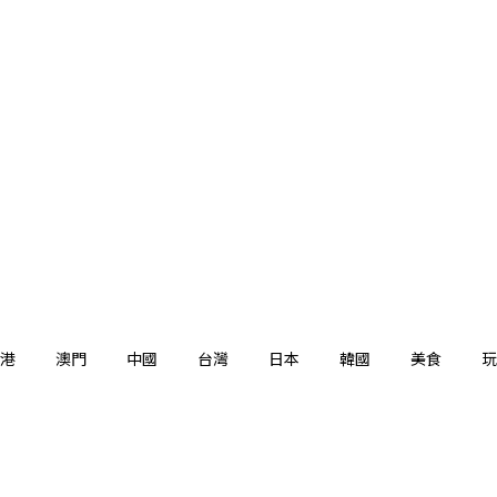
港
澳門
中國
台灣
日本
韓國
美食
玩