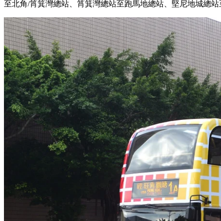
至北角/筲箕灣總站、筲箕灣總站至跑馬地總站、堅尼地城總