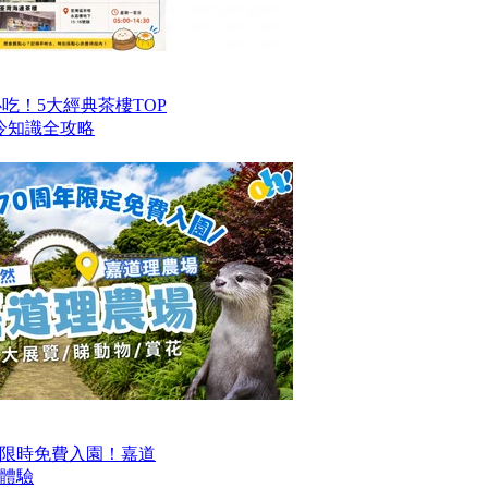
港必吃！5大經典茶樓TOP
冷知識全攻略
限時免費入園！嘉道
日體驗