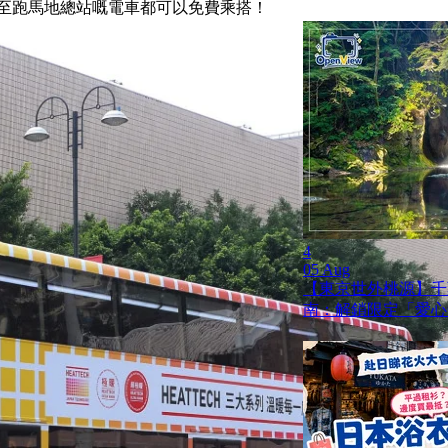
站至跑馬地總站嘅電車都可以免費乘搭！
4
05 Aug
【東京世外桃源】千
南：解鎖限定「愛心