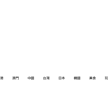
港
澳門
中國
台灣
日本
韓國
美食
玩