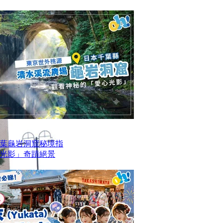
葉龜岩洞窟秘境指
光影」奇蹟絕景