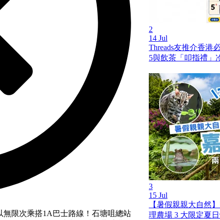
2
14 Jul
Threads友推介香
5與飲茶「叩指禮」
3
15 Jul
【暑假親親大自然】
可以無限次乘搭1A巴士路線！石塘咀總站
理農場 3 大限定夏