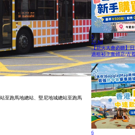
5
21 Jul
【花火大會必睇】日
過租衫？實體店/古着
總站至跑馬地總站、堅尼地城總站至跑馬
6