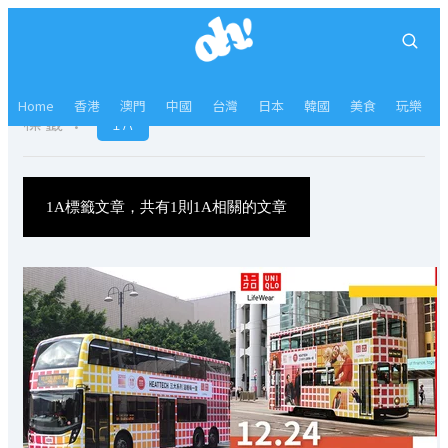
Home
香港
澳門
中國
台灣
日本
韓國
美食
玩樂
標籤：
1A
1A標籤文章，共有1則1A相關的文章