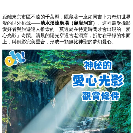
距離東京市區不遠的千葉縣，隱藏著一座如同吉卜力奇幻世界
般的世外桃源——
清水溪流廣場（龜岩洞窟）
。這裡最受攝影
愛好者與旅遊達人推崇的，莫過於在特定時間才會出現的「愛
心光影」奇蹟。清晨的陽光穿過古老洞窟，折射在平靜的水面
上，與倒影完美重合，形成一顆無比神聖的夢幻愛心。