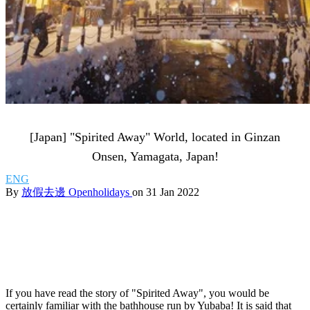
[Japan] "Spirited Away" World, located in Ginzan
Onsen, Yamagata, Japan!
ENG
By
放假去邊 Openholidays
on 31 Jan 2022
If you have read the story of "Spirited Away", you would be
certainly familiar with the bathhouse run by Yubaba! It is said that