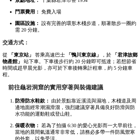
景點地址：
千葉縣君津市笹 1954
門票費用：
免費入場
園區設施：
設有完善的環形木棧步道，順著散步一圈約
需 20 分鐘。
交通方式：
從
「東京站」
答乘高速巴士
「鴨川東京線」
，於
「君津故鄉
物產館」
站下車。下車後步行約 20 分鐘即可抵達；若想節省
時間或趕早晨光影，亦可於下車後轉乘計程車，約 5 分鐘車
程。
前往龜岩洞窟的實用穿著與裝備建議
防滑防水鞋款：
由於景點靠近溪流與濕地，木棧道及周
邊地面經常潮濕滑溜，強烈建議穿著具備良好防滑與防
水功能的運動鞋或登山鞋。
保暖衣物：
若為了拍攝 6:30 的愛心光影而一大早前往，
當地的晨間氣溫通常非常低，請務必多帶一件防風禦寒
的外套，以免受涼。