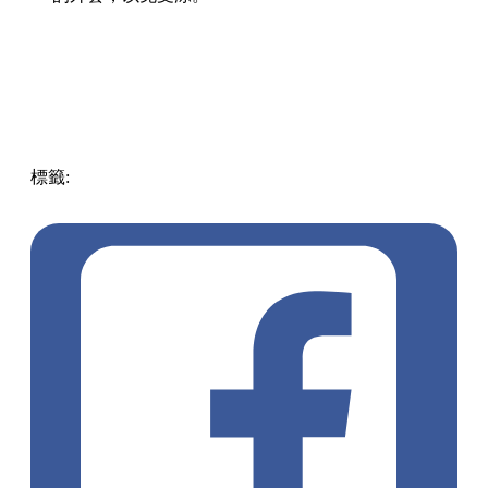
標籤:
Japan
日本
龜岩洞窟
日本旅遊攻略
千葉景點
清水溪
流廣場
愛心光影
東京近郊秘境
絕景攝影
日本秘境推薦