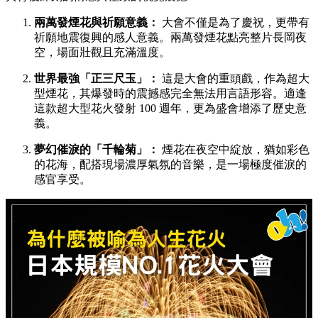
兩萬發煙花與祈願意義：
大會不僅是為了慶祝，更帶有
祈願地震復興的感人意義。兩萬發煙花點亮整片長岡夜
空，場面壯觀且充滿溫度。
世界最強「正三尺玉」：
這是大會的重頭戲，作為超大
型煙花，其爆發時的震撼感完全無法用言語形容。適逢
這款超大型花火發射 100 週年，更為盛會增添了歷史意
義。
夢幻催淚的「千輪菊」：
煙花在夜空中綻放，猶如彩色
的花海，配搭現場濃厚氣氛的音樂，是一場極度催淚的
感官享受。