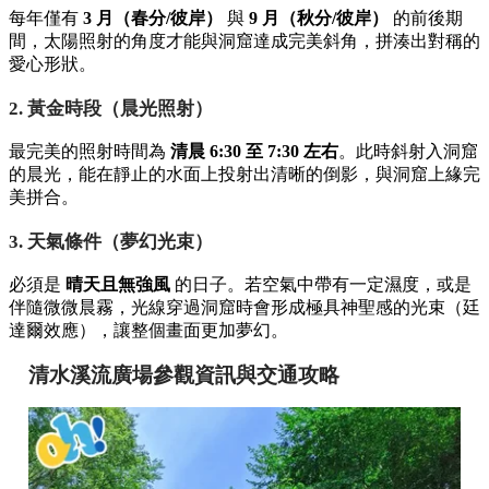
每年僅有
3 月（春分/彼岸）
與
9 月（秋分/彼岸）
的前後期
間，太陽照射的角度才能與洞窟達成完美斜角，拼湊出對稱的
愛心形狀。
2. 黃金時段（晨光照射）
最完美的照射時間為
清晨 6:30 至 7:30 左右
。此時斜射入洞窟
的晨光，能在靜止的水面上投射出清晰的倒影，與洞窟上緣完
美拼合。
3. 天氣條件（夢幻光束）
必須是
晴天且無強風
的日子。若空氣中帶有一定濕度，或是
伴隨微微晨霧，光線穿過洞窟時會形成極具神聖感的光束（廷
達爾效應），讓整個畫面更加夢幻。
清水溪流廣場參觀資訊與交通攻略