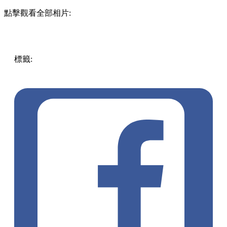
點擊觀看全部相片:
標籤:
ENG
Play
japan
Japan
pll_61f75e92aac6c
Hot
springs
Ginzan Onsen
Yamagata
Spirited Away
soba cultural
property