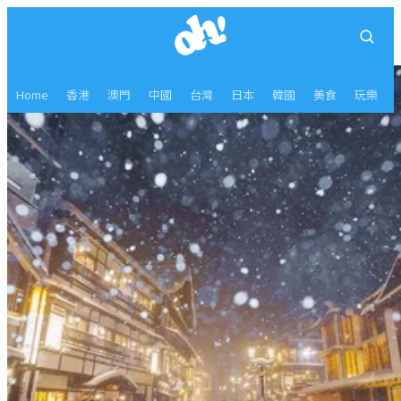
Home
香港
澳門
中國
台灣
日本
韓國
美食
玩樂