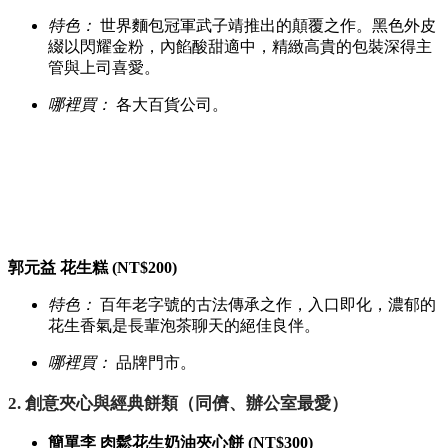
特色：
世界麵包冠軍武子靖推出的顛覆之作。黑色外皮
綴以閃耀金粉，內餡酸甜適中，精緻高貴的包裝深得主
管與上司喜愛。
哪裡買：
各大百貨公司。
郭元益 花生糕 (NT$200)
特色：
百年老字號的古法傳承之作，入口即化，濃郁的
花生香氣是長輩泡茶聊天的絕佳良伴。
哪裡買：
品牌門市。
2. 創意夾心與經典餅類（同儕、辦公室最愛）
簡單李 肉鬆花生奶油夾心餅 (NT$300)