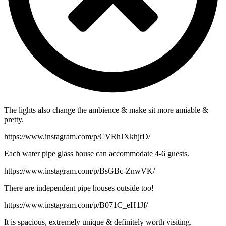
The lights also change the ambience & make sit more amiable &
pretty.
https://www.instagram.com/p/CVRhJXkhjrD/
Each water pipe glass house can accommodate 4-6 guests.
https://www.instagram.com/p/BsGBc-ZnwVK/
There are independent pipe houses outside too!
https://www.instagram.com/p/B071C_eH1Jf/
It is spacious, extremely unique & definitely worth visiting.