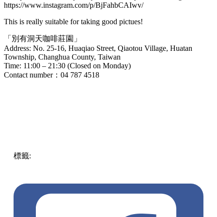
https://www.instagram.com/p/BjFahbCAIwv/
This is really suitable for taking good pictues!
「別有洞天咖啡莊園」
Address: No. 25-16, Huaqiao Street, Qiaotou Village, Huatan
Township, Changhua County, Taiwan
Time: 11:00 – 21:30 (Closed on Monday)
Contact number：04 787 4518
標籤:
ENG
Play
Taiwan
taiwan
worth
visiting
pll_619b3f0563047
popular
uniqie
water pipe
café
dining experience
uncommon