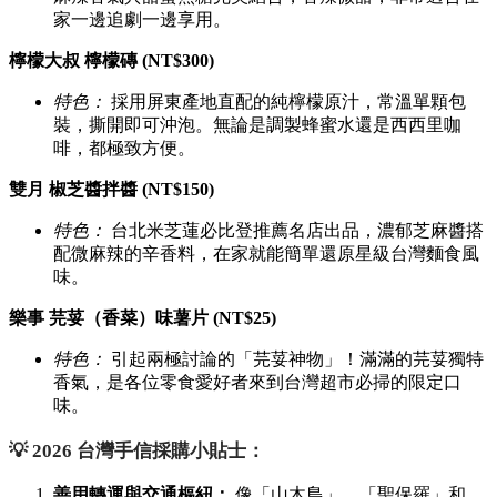
家一邊追劇一邊享用。
檸檬大叔 檸檬磚 (NT$300)
特色：
採用屏東產地直配的純檸檬原汁，常溫單顆包
裝，撕開即可沖泡。無論是調製蜂蜜水還是西西里咖
啡，都極致方便。
雙月 椒芝醬拌醬 (NT$150)
特色：
台北米芝蓮必比登推薦名店出品，濃郁芝麻醬搭
配微麻辣的辛香料，在家就能簡單還原星級台灣麵食風
味。
樂事 芫荽（香菜）味薯片 (NT$25)
特色：
引起兩極討論的「芫荽神物」！滿滿的芫荽獨特
香氣，是各位零食愛好者來到台灣超市必掃的限定口
味。
💡 2026 台灣手信採購小貼士：
善用轉運與交通樞紐：
像「山木島」、「聖保羅」和