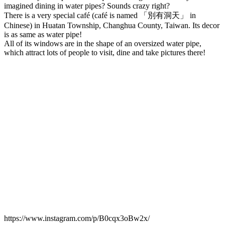
imagined dining in water pipes? Sounds crazy right?
There is a very special café (café is named 「別有洞天」 in
Chinese) in Huatan Township, Changhua County, Taiwan. Its decor
is as same as water pipe!
All of its windows are in the shape of an oversized water pipe,
which attract lots of people to visit, dine and take pictures there!
https://www.instagram.com/p/B0cqx3oBw2x/