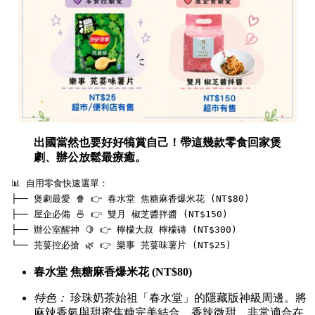
出國當然也要好好犒賞自己！帶這幾款零食回家煲
劇、辦公放鬆最療癒。
 📊 自用零食快速選單：

 ├── 煲劇最愛 🍿 👉 春水堂 焦糖麻香爆米花 (NT$80)

 ├── 屋企必備 🍜 👉 雙月 椒芝醬拌醬 (NT$150)

 ├── 辦公室醒神 🍋 👉 檸檬大叔 檸檬磚 (NT$300)

春水堂 焦糖麻香爆米花 (NT$80)
特色：
珍珠奶茶始祖「春水堂」的隱藏版神級周邊。將
麻辣香氣與甜蜜焦糖完美結合，香辣微甜，非常適合在