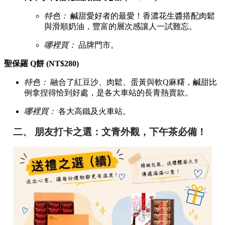
特色：
鹹甜愛好者的最愛！香濃花生醬搭配肉鬆
與滑順奶油，豐富的層次感讓人一試難忘。
哪裡買：
品牌門市。
聖保羅 Q餅 (NT$280)
特色：
融合了紅豆沙、肉鬆、蛋黃與軟Q麻糬，鹹甜比
例拿捏得恰到好處，是各大車站的長青熱賣款。
哪裡買：
各大高鐵及火車站。
二、 朋友打卡之選：文青外觀，下午茶必備！