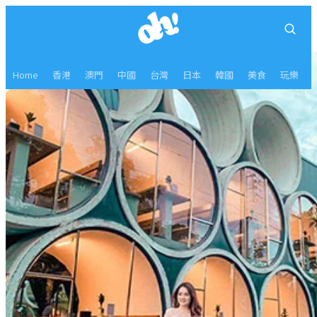
Home
香港
澳門
中國
台灣
日本
韓國
美食
玩樂