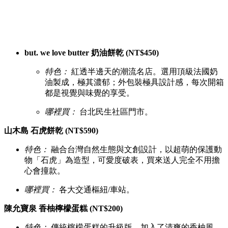
but. we love butter 奶油餅乾 (NT$450)
特色：
紅透半邊天的潮流名店。選用頂級法國奶
油製成，極其濃郁；外包裝極具設計感，每次開箱
都是視覺與味覺的享受。
哪裡買：
台北民生社區門市。
山木島 石虎餅乾 (NT$590)
特色：
融合台灣自然生態與文創設計，以超萌的保護動
物「石虎」為造型，可愛度破表，買來送人完全不用擔
心會撞款。
哪裡買：
各大交通樞紐/車站。
陳允寶泉 香柚檸檬蛋糕 (NT$200)
特色：
傳統檸檬蛋糕的升級版，加入了清爽的香柚風