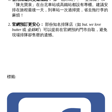
「陳允寶泉」在台北車站或高鐵站都設有專櫃。建議安
排在旅程最後一天，到車站一次過掃貨，省去拖行李的
麻煩！
官網預訂更安心：
部份知名排隊店（如
but. we love
butter
或
金錦町
）可以提前在官網預約門市自取，避免
現場排隊卻售罄的遺憾。
標籤:
Taiwan
台灣
台北美食
台灣必買
台灣自由行
手信推薦
OpenTips
台灣手信2026
台北必買
台灣伴手禮
台北旅行
芫
荽薯片
春水堂爆米花
簡單李
butwelovebutter