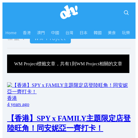
Home
香港
澳門
中國
台灣
日本
韓國
美食
玩樂
標籤：
WM Project
WM Project標籤文章，共有1則WM Project相關的文章
香港
4 years ago
【香港】SPY x FAMILY主題限定店登
陸旺角！同安妮亞一齊打卡！