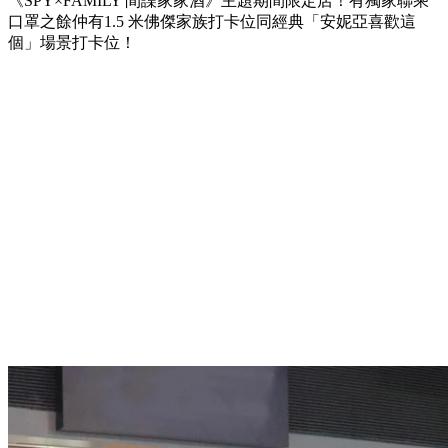
《SPY×FAMILY 間諜家家酒》主題期間限定店！有獨家聯乘
口罩之餘仲有1.5 米佛傑家族打卡位同經典「安妮亞喜歡這
個」場景打卡位！