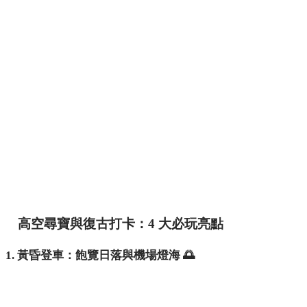
高空尋寶與復古打卡：4 大必玩亮點
1. 黃昏登車：飽覽日落與機場燈海 🌅