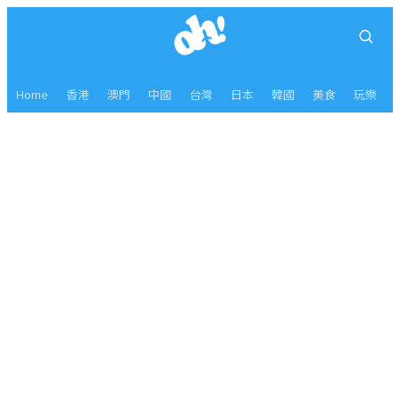
Home
香港
澳門
中國
台灣
日本
韓國
美食
玩樂