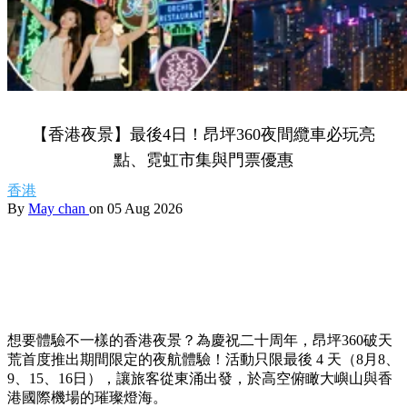
【香港夜景】最後4日！昂坪360夜間纜車必玩亮
點、霓虹市集與門票優惠
香港
By
May chan
on 05 Aug 2026
想要體驗不一樣的香港夜景？為慶祝二十周年，昂坪360破天
荒首度推出期間限定的夜航體驗！活動只限最後 4 天（8月8、
9、15、16日），讓旅客從東涌出發，於高空俯瞰大嶼山與香
港國際機場的璀璨燈海。