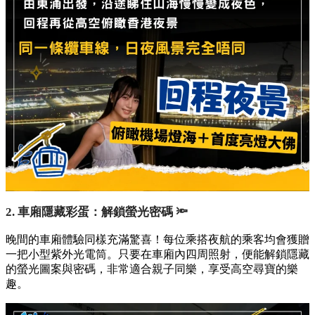
2. 車廂隱藏彩蛋：解鎖螢光密碼 🔦
晚間的車廂體驗同樣充滿驚喜！每位乘搭夜航的乘客均會獲贈
一把小型紫外光電筒。只要在車廂內四周照射，便能解鎖隱藏
的螢光圖案與密碼，非常適合親子同樂，享受高空尋寶的樂
趣。