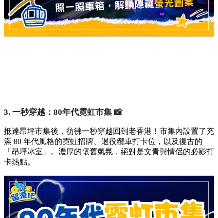
3. 一秒穿越：80年代霓虹市集 📸
抵達昂坪市集後，彷彿一秒穿越回到老香港！市集內設置了充
滿 80 年代風格的霓虹招牌、退役纜車打卡位，以及復古的
「昂坪冰室」。濃厚的懷舊氣氛，絕對是文青與情侶的必影打
卡熱點。