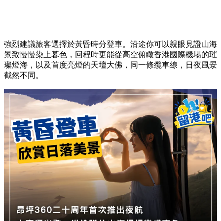
強烈建議旅客選擇於黃昏時分登車。沿途你可以親眼見證山海
景致慢慢染上暮色，回程時更能從高空俯瞰香港國際機場的璀
璨燈海，以及首度亮燈的天壇大佛，同一條纜車線，日夜風景
截然不同。