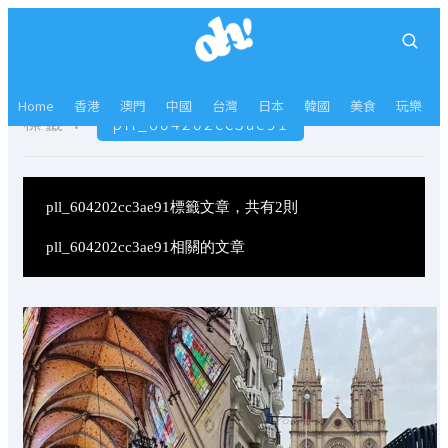
Home
香港
澳門
中國
台灣
日本
韓國
美食
玩樂
標籤：
pll_604202cc3ae91
pll_604202cc3ae91標籤文章，共有2則
pll_604202cc3ae91相關的文章