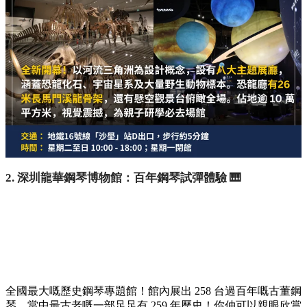
2. 深圳龍華鋼琴博物館：百年鋼琴試彈體驗 🎹
全國最大嘅歷史鋼琴專題館！館內展出 258 台過百年嘅古董鋼
琴，當中最古老嘅一部足足有 259 年歷史！你仲可以親眼欣賞