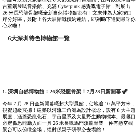
古董鋼琴嘅音樂館、充滿 Cyberpunk 感覺嘅電子館，到展出
26 米長恐龍骨架嘅全新自然博物館都有！文末仲為大家按口
岸分好區，兼附上各大展館嘅預約連結，即刻睇下邊間最啱你
心水啦！
6大深圳特色博物館一覽
1. 深圳自然博物館：26米恐龍骨架！7月28日新開幕 🦖
今年 7 月 28 日全新開幕嘅超大型展館，佔地逾 10 萬平方米，
視覺超級震撼！建築以河流三角洲為設計概念，設有 8 大主題
展廳，涵蓋恐龍化石、宇宙星系及大量野生動物標本。最矚目
必定係恐龍廳入面一具 26 米長嘅馬門溪龍骨架，仲有懸空觀
景台可以俯瞰全場，絕對係親子研學必去場館！