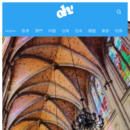
Home
香港
澳門
中國
台灣
日本
韓國
美食
玩樂