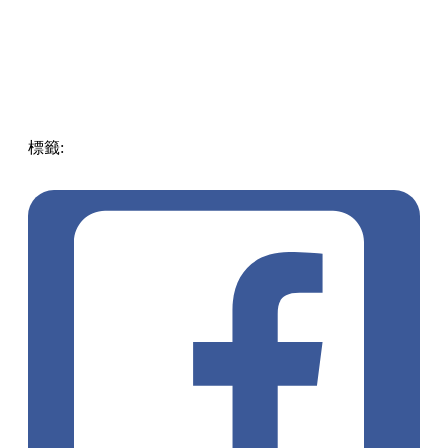
標籤:
中文(繁)
中文(繁)
pll_604202cc3ae91
中國
廣洲
玩樂
中
國
pll_6364dcccbabc6