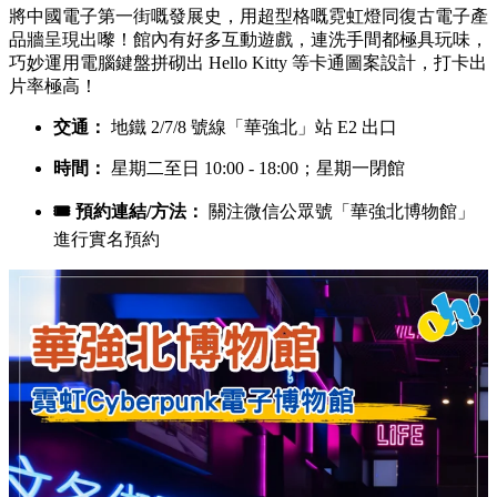
將中國電子第一街嘅發展史，用超型格嘅霓虹燈同復古電子產
品牆呈現出嚟！館內有好多互動遊戲，連洗手間都極具玩味，
巧妙運用電腦鍵盤拼砌出 Hello Kitty 等卡通圖案設計，打卡出
片率極高！
交通：
地鐵 2/7/8 號線「華強北」站 E2 出口
時間：
星期二至日 10:00 - 18:00；星期一閉館
🎟️ 預約連結/方法：
關注微信公眾號「華強北博物館」
進行實名預約