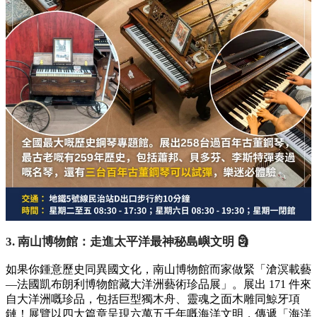
3. 南山博物館：走進太平洋最神秘島嶼文明 🗿
如果你鍾意歷史同異國文化，南山博物館而家做緊「滄溟載藝
—法國凱布朗利博物館藏大洋洲藝術珍品展」。展出 171 件來
自大洋洲嘅珍品，包括巨型獨木舟、靈魂之面木雕同鯨牙項
鏈！展覽以四大篇章呈現六萬五千年嘅海洋文明，傳遞「海洋