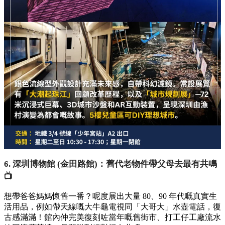
6. 深圳博物館 (金田路館)：舊代老物件帶父母去最有共鳴
📺
想帶爸爸媽媽懷舊一番？呢度展出大量 80、90 年代嘅真實生
活用品，例如帶天線嘅大牛龜電視同「大哥大」水壺電話，復
古感滿滿！館內仲完美復刻咗當年嘅舊街市、打工仔工廠流水