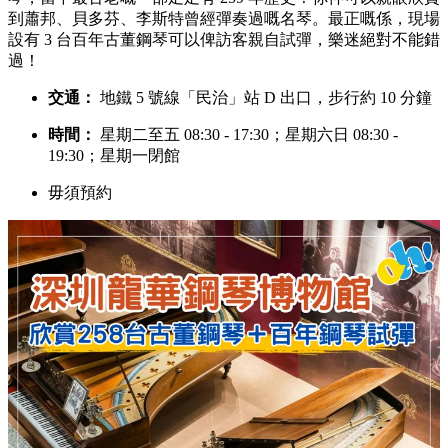
到蕭邦、貝多芬、李斯特曾經彈奏過嘅名琴。最正嘅係，現場
設有 3 台百年古董鋼琴可以俾訪客親自試彈，樂迷絕對不能錯
過！
交通：
地鐵 5 號線「民治」站 D 出口，步行約 10 分鐘
時間：
星期二至五 08:30 - 17:30；星期六日 08:30 -
19:30；星期一閉館
毋須預約