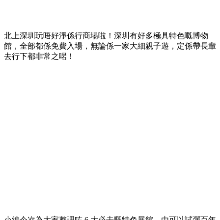
北上深圳玩唔好淨係行商場啦！深圳有好多極具特色嘅博物
館，全部都係免費入場，無論係一家大細親子遊，定係帶長輩
去行下都非常之啱！
小編今次為大家整理咗 6 大必去嘅特色展館，由可以試彈百年