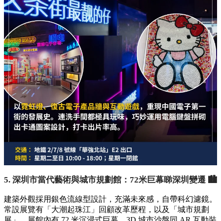
5. 深圳市當代藝術與城市規劃館：72米巨幕睇深圳變遷 🏙️
建築外觀採用銀色流線型設計，充滿未來感，自帶科幻濾鏡。
常設展覽有「大潮起珠江」回顧改革歷程，以及「城市規劃
展」。展館內有 72 米沉浸式巨幕、3D 城市沙盤同 AR 互動裝