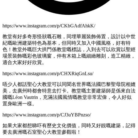
https://www.instagram.com/p/CKbGAdfAhkK/
教堂有好多奇形怪狀嘅石雕，同埋華麗裝飾佈置，設計以中世
紀嘅歐洲建築特色為基本，但同時又加入中國風格，好有特
色！教堂外嘅巨大拱門係教堂嘅標誌，入到去可以欣賞以聖經
場景裝飾嘅彩色玻璃窗，仲有木箱上嘅細緻雕刻，造工精緻，
適合大家好好欣賞。
https://www.instagram.com/p/CHXRiqGnLsu/
唔少人都話聖心大教堂可以同聞名世界嘅法國巴黎聖母院相媲
美，去廣州時都會特意去打卡。教堂嘅主要建築師是係來自法
國嘅Léon Vautrin，充滿法國風情嘅教堂非常宏偉，令人好似
置身歐洲一樣。
https://www.instagram.com/p/CJ3uYBPnzso/
如果大家都想睇吓有歷史文化價值，同時又好靚嘅建築，記得
要去廣洲嘅石室聖心大教堂參觀啦！