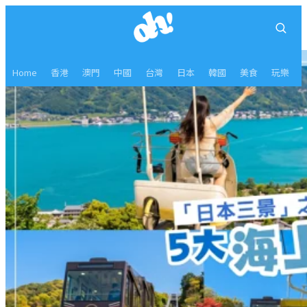
Home
香港
澳門
中國
台灣
日本
韓國
美食
玩樂