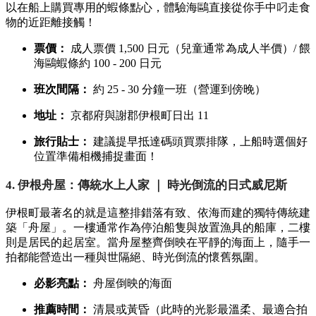
以在船上購買專用的蝦條點心，體驗海鷗直接從你手中叼走食
物的近距離接觸！
票價：
成人票價 1,500 日元（兒童通常為成人半價）/ 餵
海鷗蝦條約 100 - 200 日元
班次間隔：
約 25 - 30 分鐘一班（營運到傍晚）
地址：
京都府與謝郡伊根町日出 11
旅行貼士：
建議提早抵達碼頭買票排隊，上船時選個好
位置準備相機捕捉畫面！
4. 伊根舟屋：傳統水上人家 ｜ 時光倒流的日式威尼斯
伊根町最著名的就是這整排錯落有致、依海而建的獨特傳統建
築「舟屋」。一樓通常作為停泊船隻與放置漁具的船庫，二樓
則是居民的起居室。當舟屋整齊倒映在平靜的海面上，隨手一
拍都能營造出一種與世隔絕、時光倒流的懷舊氛圍。
必影亮點：
舟屋倒映的海面
推薦時間：
清晨或黃昏（此時的光影最溫柔、最適合拍