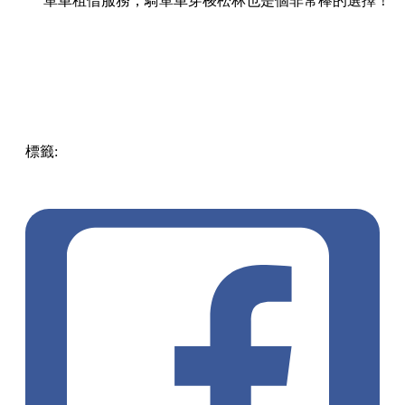
單車租借服務，騎單車穿梭松林也是個非常棒的選擇！
標籤:
Uncategorized
日本旅遊
日本秘境
大自然療癒
京都自
由行
海上京都
海之京都
天橋立飛龍觀
天橋立ViewLand
伊
根舟屋
伊根遊覽船
洗滌心靈
日本打卡好去處