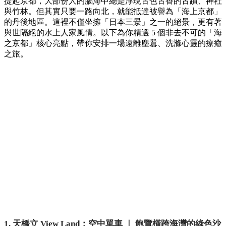
提起京都，大部份人的腦海中總是浮現古色古香的古蹟、神社
與竹林。但其實只要一路向北，就能抵達被譽為「海上京都」
的丹後地區。這裡不僅坐擁「日本三景」之一的絕景，更有著
與世隔絕的水上人家風情。以下為你精選 5 個非去不可的「海
之京都」核心亮點，帶你安排一場遠離塵囂、洗滌心靈的療癒
之旅。
1. 天橋立 View Land：空中單車 ｜ 飽覽橫跨海灣的綠色沙