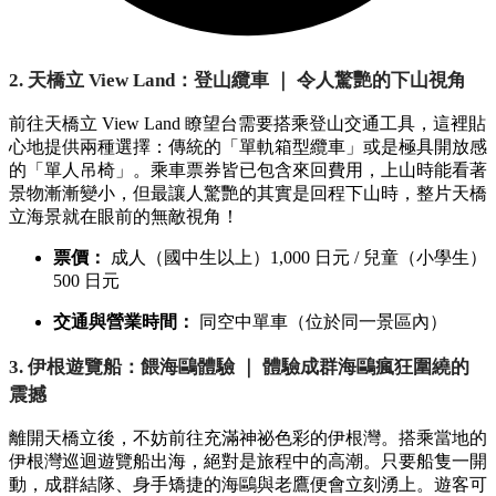
2. 天橋立 View Land：登山纜車 ｜ 令人驚艷的下山視角
前往天橋立 View Land 瞭望台需要搭乘登山交通工具，這裡貼
心地提供兩種選擇：傳統的「單軌箱型纜車」或是極具開放感
的「單人吊椅」。乘車票券皆已包含來回費用，上山時能看著
景物漸漸變小，但最讓人驚艷的其實是回程下山時，整片天橋
立海景就在眼前的無敵視角！
票價：
成人（國中生以上）1,000 日元 / 兒童（小學生）
500 日元
交通與營業時間：
同空中單車（位於同一景區內）
3. 伊根遊覽船：餵海鷗體驗 ｜ 體驗成群海鷗瘋狂圍繞的
震撼
離開天橋立後，不妨前往充滿神祕色彩的伊根灣。搭乘當地的
伊根灣巡迴遊覽船出海，絕對是旅程中的高潮。只要船隻一開
動，成群結隊、身手矯捷的海鷗與老鷹便會立刻湧上。遊客可