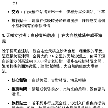
照）
交通：
由天橋立站搭乘巴士至「伊根舟屋公園站」下車
旅行貼士：
建議在傍晚時分於岸邊漫步，靜靜感受這個
小漁村獨有的寧靜風情。
5. 天橋立沙洲：白砂青松散步 ｜ 在大自然林蔭中感受海
風
除了從高處遠眺，親自走進天橋立沙洲也是一種極致的享受。
這座橫跨宮津灣、全長大約 3.6 公里的天然沙洲上，佈滿了潔
白的細沙與高達約 8,000 棵古老松樹。漫步在松樹林蔭之間，
迎著輕拂的面海微風，聽著浪濤聲，大自然的療癒力堪稱一
流。
核心體驗：
白砂美景、古鬆林蔭、海風輕拂
推薦時間：
清晨或黃昏前夕，此時光線柔和，景色更為
溫潤。
旅行貼士：
若不想步行走完全程，沙洲入口處也有提供