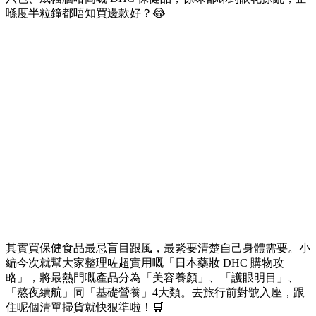
喺度半粒鐘都唔知買邊款好？😂
其實買保健食品最忌盲目跟風，最緊要清楚自己身體需要。小
編今次就幫大家整理咗超實用嘅「日本藥妝 DHC 購物攻
略」，將最熱門嘅產品分為「美容養顏」、「護眼明目」、
「熬夜續航」同「基礎營養」4大類。去旅行前對號入座，跟
住呢個清單掃貨就快狠準啦！🛒