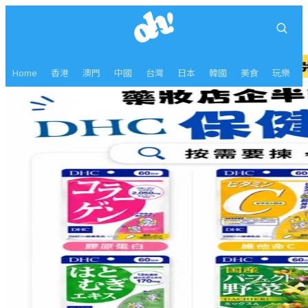
Home
香港
澳門
中國
台灣
日本
韓國
美食
玩樂