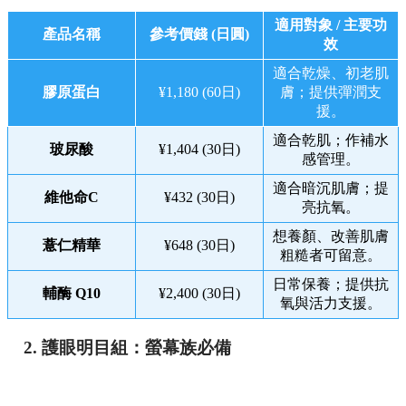
適用對象 / 主要功
產品名稱
參考價錢 (日圓)
效
適合乾燥、初老肌
膠原蛋白
¥1,180 (60日)
膚；提供彈潤支
援。
適合乾肌；作補水
玻尿酸
¥1,404 (30日)
感管理。
適合暗沉肌膚；提
維他命C
¥432 (30日)
亮抗氧。
想養顏、改善肌膚
薏仁精華
¥648 (30日)
粗糙者可留意。
日常保養；提供抗
輔酶 Q10
¥2,400 (30日)
氧與活力支援。
2. 護眼明目組：螢幕族必備