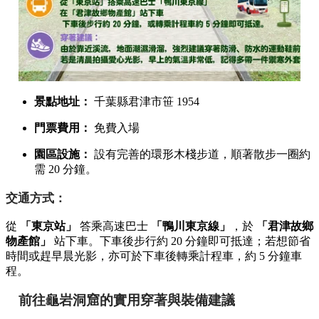
景點地址：
千葉縣君津市笹 1954
門票費用：
免費入場
園區設施：
設有完善的環形木棧步道，順著散步一圈約
需 20 分鐘。
交通方式：
從
「東京站」
答乘高速巴士
「鴨川東京線」
，於
「君津故鄉
物產館」
站下車。下車後步行約 20 分鐘即可抵達；若想節省
時間或趕早晨光影，亦可於下車後轉乘計程車，約 5 分鐘車
程。
前往龜岩洞窟的實用穿著與裝備建議