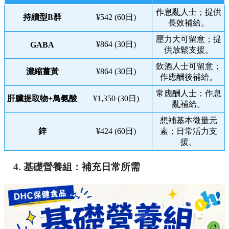
作息亂人士；提供
持續型B群
¥542 (60日)
長效補給。
壓力大可留意；提
¥864 (30日)
GABA
供放鬆支援。
飲酒人士可留意；
濃縮薑黃
¥864 (30日)
作應酬後補給。
常應酬人士；作息
肝臟提取物+鳥氨酸
¥1,350 (30日)
亂補給。
想補基本微量元
鋅
¥424 (60日)
素；日常活力支
援。
4. 基礎營養組：補充日常所需