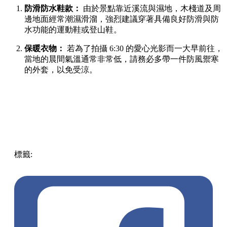
防滑防水鞋款：
由於景點靠近溪流與濕地，木棧道及周
邊地面經常潮濕滑溜，強烈建議穿著具備良好防滑與防
水功能的運動鞋或登山鞋。
保暖衣物：
若為了拍攝 6:30 的愛心光影而一大早前往，
當地的晨間氣溫通常非常低，請務必多帶一件防風禦寒
的外套，以免受涼。
標籤:
Japan
日本
龜岩洞窟
日本旅遊攻略
千葉景點
清水溪
流廣場
愛心光影
東京近郊秘境
絕景攝影
日本秘境推薦