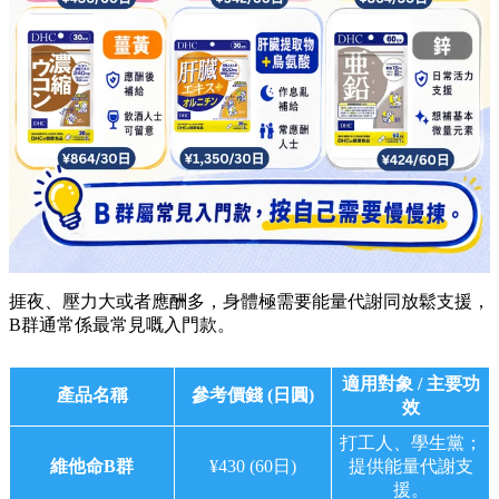
捱夜、壓力大或者應酬多，身體極需要能量代謝同放鬆支援，
B群通常係最常見嘅入門款。
適用對象 / 主要功
產品名稱
參考價錢 (日圓)
效
打工人、學生黨；
維他命B群
¥430 (60日)
提供能量代謝支
援。