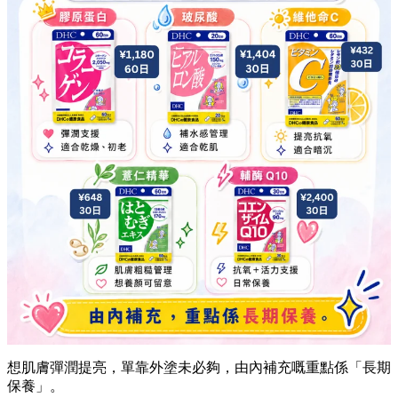
想肌膚彈潤提亮，單靠外塗未必夠，由內補充嘅重點係「長期
保養」。