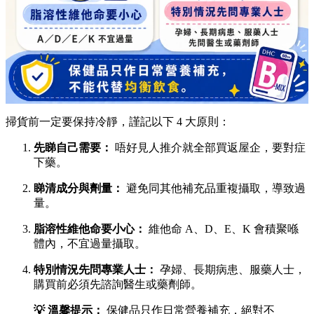
掃貨前一定要保持冷靜，謹記以下 4 大原則：
先睇自己需要：
唔好見人推介就全部買返屋企，要對症
下藥。
睇清成分與劑量：
避免同其他補充品重複攝取，導致過
量。
脂溶性維他命要小心：
維他命 A、D、E、K 會積聚喺
體內，不宜過量攝取。
特別情況先問專業人士：
孕婦、長期病患、服藥人士，
購買前必須先諮詢醫生或藥劑師。
💡 溫馨提示：
保健品只作日常營養補充，絕對不