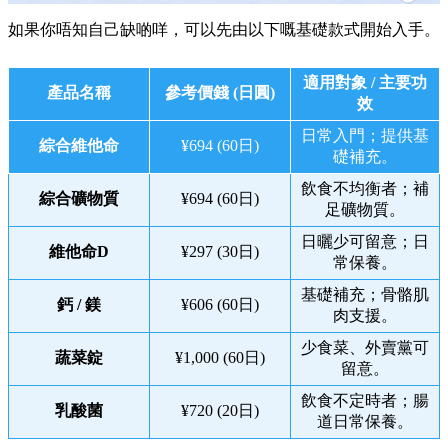
如果你唔知自己缺啲咩，可以先由以下嘅基礎款式開始入手。
適用對象 / 主要功
產品名稱
參考價錢 (日圓)
效
日常入門；提供基
綜合維他命
¥694 (60日)
礎補充。
飲食不均衡者；補
綜合礦物質
¥694 (60日)
足礦物質。
日曬少可留意；日
維他命D
¥297 (30日)
常保養。
基礎補充；骨骼肌
鈣 / 鎂
¥606 (60日)
肉支援。
少食菜、外賣黨可
蔬菜錠
¥1,000 (60日)
留意。
飲食不定時者；腸
乳酸菌
¥720 (20日)
道日常保養。