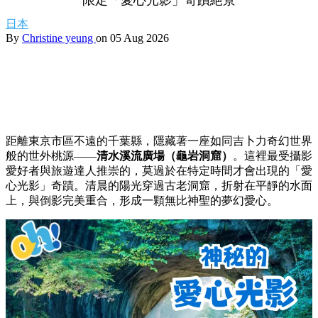
限定「愛心光影」奇蹟絕景
日本
By
Christine yeung
on 05 Aug 2026
距離東京市區不遠的千葉縣，隱藏著一座如同吉卜力奇幻世界
般的世外桃源——
清水溪流廣場（龜岩洞窟）
。這裡最受攝影
愛好者與旅遊達人推崇的，莫過於在特定時間才會出現的「愛
心光影」奇蹟。清晨的陽光穿過古老洞窟，折射在平靜的水面
上，與倒影完美重合，形成一顆無比神聖的夢幻愛心。