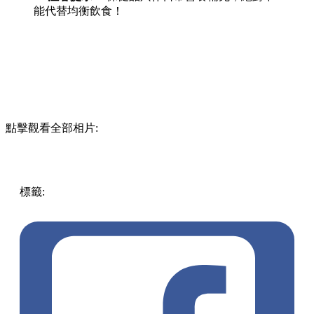
能代替均衡飲食！
點擊觀看全部相片:
標籤:
Japan
日本
日本
日本旅行
日本藥妝
OpenTips
DHC保
健品
藥妝必買
女生保養
維他命
膠原蛋白