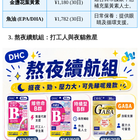
金盞花葉黃素
¥1,180 (30日)
補充葉黃素人士。
日常保養；提供眼
魚油 (EPA/DHA)
¥1,782 (30日)
睛及循環支援。
3. 熬夜續航組：打工人與夜貓救星