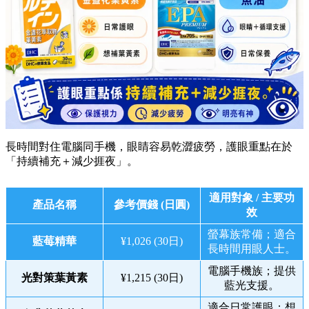
長時間對住電腦同手機，眼睛容易乾澀疲勞，護眼重點在於
「持續補充＋減少捱夜」。
適用對象 / 主要功
產品名稱
參考價錢 (日圓)
效
螢幕族常備；適合
藍莓精華
¥1,026 (30日)
長時間用眼人士。
電腦手機族；提供
光對策葉黃素
¥1,215 (30日)
藍光支援。
適合日常護眼；想