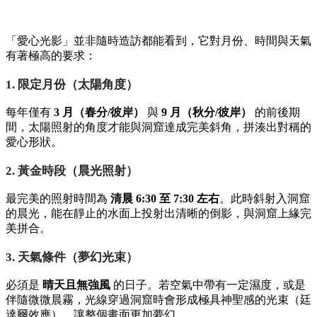
「愛心光影」並非隨時造訪都能看到，它對月份、時間與天氣
有著極高的要求：
1. 限定月份（太陽角度）
每年僅有
3 月（春分/彼岸）
與
9 月（秋分/彼岸）
的前後期
間，太陽照射的角度才能與洞窟達成完美斜角，拼湊出對稱的
愛心形狀。
2. 黃金時段（晨光照射）
最完美的照射時間為
清晨 6:30 至 7:30 左右
。此時斜射入洞窟
的晨光，能在靜止的水面上投射出清晰的倒影，與洞窟上緣完
美拼合。
3. 天氣條件（夢幻光束）
必須是
晴天且無強風
的日子。若空氣中帶有一定濕度，或是
伴隨微微晨霧，光線穿過洞窟時會形成極具神聖感的光束（廷
達爾效應），讓整個畫面更加夢幻。