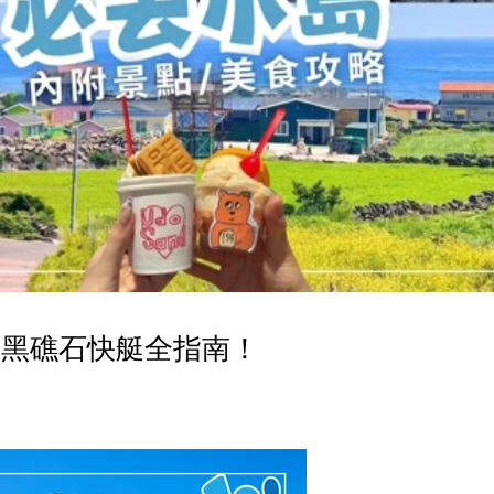
灘＋黑礁石快艇全指南！