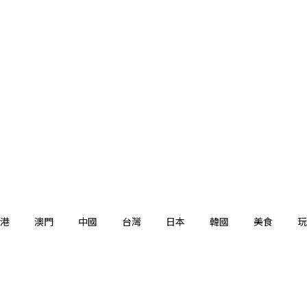
港
澳門
中國
台灣
日本
韓國
美食
玩