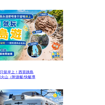
只留岸上！西貢跳島
洞火山（附遊艇/快艇導