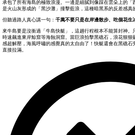
承包了所有海島的極致浪漫。一邊是細膩到像踩在雲朵上的「
是火山灰形成的「黑沙灘」撞擊藍浪，這種暗黑系的反差感真
但聽過路人真心講一句：
千萬不要只是在岸邊散步、吃個花生
來牛島要是沒衝過「牛島快艇」，這趟行程根本不能算封神。只要 
時速飆進東岸鯨窟等海蝕洞窟。當巨浪拍擊黑礁石，浪花狠狠
感超解壓，海風呼嘯的感覺真的太自由了！快艇還會在黑礁石
直接拉滿。