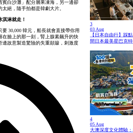
西賓白沙灘」配分層果凍海，另一邊卻
的太絕，隨手拍都是韓劇大片。
冰淇淋就走！
3
03 Aug
30,000 韓元，船長就會直接帶你用
【日本自由行】踩點
砸在臉上的那一刻，腎上腺素飆升的快
間日本最美星巴克特
旁邊故意製造驚險的失重顛簸，刺激度
4
05 Aug
大澳深度文化體驗：