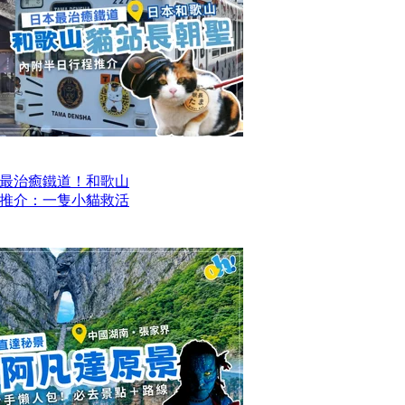
最治癒鐵道！和歌山
推介：一隻小貓救活