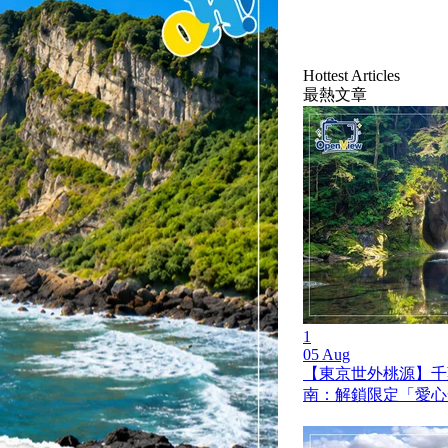
Hottest Articles
最熱文章
1
05 Aug
【東京世外桃源】千
南：解鎖限定「愛心