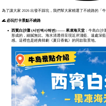
為了讓大家 2026 出發不踩坑，我們幫大家精選了不繞路的
🌊 必玩打卡景點不繞路
西賓白沙灘 (서빈백사해변) —— 果凍海天堂
：牛島白沙
形成的，細膩無比。海水清透得呈現近岸淺藍、遠處深藍
感。這裡也是經典韓劇《夏日香氣》的同款取景地。