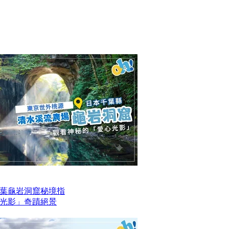
葉龜岩洞窟秘境指
光影」奇蹟絕景