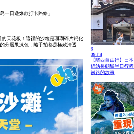
「牛島一日遊爆款打卡路線」：
灘的天花板！這裡的沙粒是珊瑚碎片鈣化
的分層果凍色，隨手拍都是極致清透
6
09 Jul
【關西自由行】日本
貓站長朝聖半日行程
鐵路的故事