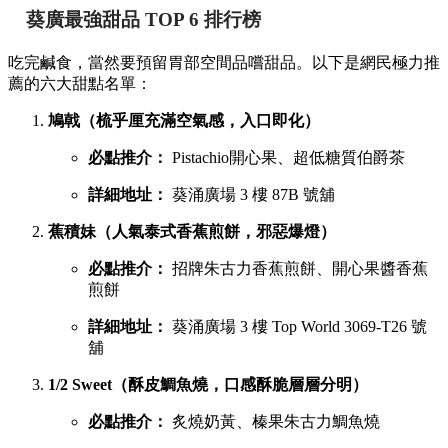
葵廣最強甜品 TOP 6 排行榜
吃完鹹食，當然要預留胃部空間品嚐甜品。以下是網民極力推
薦的六大甜點名單：
鳩戟（梳乎厘充滿空氣感，入口即化）
必點推介：
Pistachio開心果、超低糖質伯爵茶
詳細地址：
葵涌廣場 3 樓 87B 號舖
蕉積妹（人氣泰式香蕉煎餅，邪惡爆燈）
必點推介：
招牌朱古力香蕉煎餅、開心果醬香蕉
煎餅
詳細地址：
葵涌廣場 3 樓 Top World 3069-T26 號
舖
1/2 Sweet（酥皮鯛魚燒，口感酥脆層層分明）
必點推介：
炙燒奶黃、榛果朱古力鯛魚燒