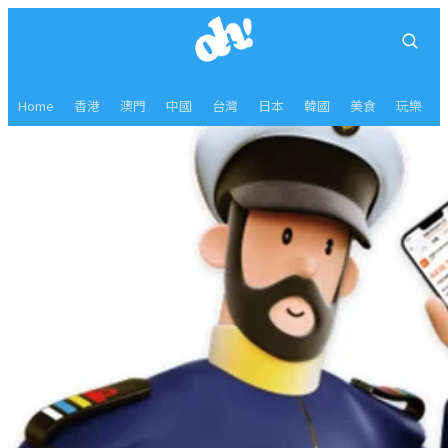
Home
香港
澳門
中國
台灣
日本
韓國
美食
玩樂