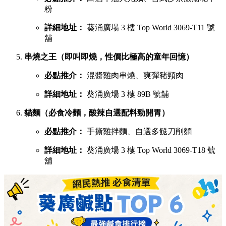
粉
詳細地址：
葵涌廣場 3 樓 Top World 3069-T11 號
舖
串燒之王（即叫即燒，性價比極高的童年回憶）
必點推介：
混醬雞肉串燒、爽彈豬頸肉
詳細地址：
葵涌廣場 3 樓 89B 號舖
貓麵（必食冷麵，酸辣自選配料勁開胃）
必點推介：
手撕雞拌麵、自選多餸刀削麵
詳細地址：
葵涌廣場 3 樓 Top World 3069-T18 號
舖