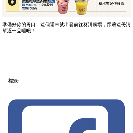
準備好你的胃口，這個週末就出發前往葵涌廣場，跟著這份清
單逐一品嚐吧！
標籤:
Hong Kong
香港
葵廣美食
葵芳好去處
葵芳 / 青衣
葵
涌廣場
葵廣掃街
香港平民美食
慧食貓
鳩戟
呦呦鹿鳴布丁
燒