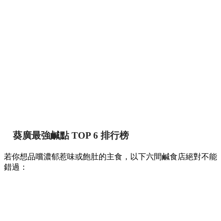
葵廣最強鹹點 TOP 6 排行榜
若你想品嚐濃郁惹味或飽肚的主食，以下六間鹹食店絕對不能
錯過：