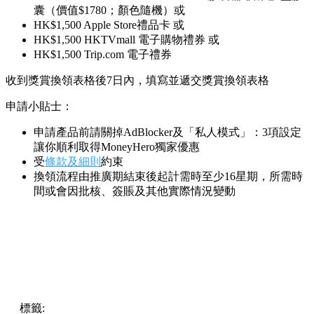
囊（價值$1780；顏色隨機）或
HK$1,500 Apple Store禮品卡 或
HK$1,500 HKTVmall 電子購物禮券 或
HK$1,500 Trip.com 電子禮券
收到獎賞換領表格後7日內，填寫並遞交獎賞換領表格
申請小貼士：
申請產品前請關掉AdBlocker及「私人模式」：3項設定
讓你順利取得MoneyHero獨家優惠
受
條款及細則
約束
換領流程由推廣期結束後起計需時至少16星期，所需時
間或會因批核、簽賬及其他實際情況變動
標籤:
中文(繁)
香港
熱話
moneyhero