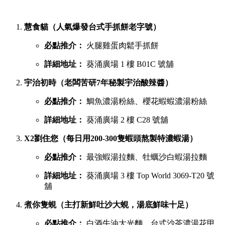
慧食貓（人氣爆發台式手抓餅老字號）
必點推介：
火腿雞蛋肉鬆手抓餅
詳細地址：
葵涌廣場 1 樓 B01C 號舖
宇治初時（老闆苦研7年秘製宇治酸辣醬）
必點推介：
鯛魚濃湯粉絲、櫻花蝦蝦濃湯粉絲
詳細地址：
葵涌廣場 2 樓 C28 號舖
X2劉住您（每日用200-300隻蝦頭熬製特濃蝦湯）
必點推介：
最強蝦湯拉麵、牡蠣沙白蝦湯拉麵
詳細地址：
葵涌廣場 3 樓 Top World 3069-T20 號
舖
煮你隻蜆（主打新鮮吐沙大蜆，湯底鮮味十足）
必點推介：
白酒牛油大光麵、台式沙茶濃湯花甲