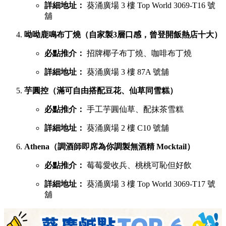
詳細地址：
葵涌廣場 3 樓 Top World 3069-T16 號
舖
呦呦鹿鳴布丁燒（自家製3層口感，曾登開飯熱店十大）
必點推介：
招牌椰子布丁燒、咖啡布丁燒
詳細地址：
葵涌廣場 3 樓 87A 號舖
芋圓控（滿可自由搭配豆花、仙草同雪糕）
必點推介：
手工芋圓仙草、配抹茶雪糕
詳細地址：
葵涌廣場 2 樓 C10 號舖
Athena（調酒師即席為你調製無酒精 Mocktail）
必點推介：
莓莓愛收兵、桃桃可恥但好飲
詳細地址：
葵涌廣場 3 樓 Top World 3069-T17 號
舖