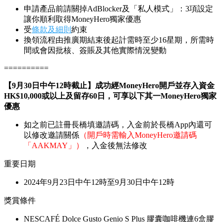
申請產品前請關掉AdBlocker及「私人模式」：3項設定
讓你順利取得MoneyHero獨家優惠
受
條款及細則
約束
換領流程由推廣期結束後起計需時至少16星期，所需時
間或會因批核、簽賬及其他實際情況變動
==========
【9月30日中午12時截止】成功經MoneyHero開戶並存入資金
HK$10,000或以上及留存60日，可享以下其一MoneyHero獨家
優惠
如之前已註冊長橋填邀請碼，入金前於長橋App內還可
以修改邀請關係
（開戶時需輸入MoneyHero邀請碼
「AAKMAY」）
，入金後無法修改
重要日期
2024年9月23日中午12時至9月30日中午12時
獎賞條件
NESCAFÉ Dolce Gusto Genio S Plus 膠囊咖啡機連6盒膠