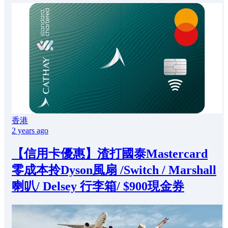
香港
2 years ago
【信用卡優惠】渣打國泰Mastercard
零成本拎Dyson風扇 /Switch / Marshall
喇叭/ Delsey 行李箱/ $900現金券