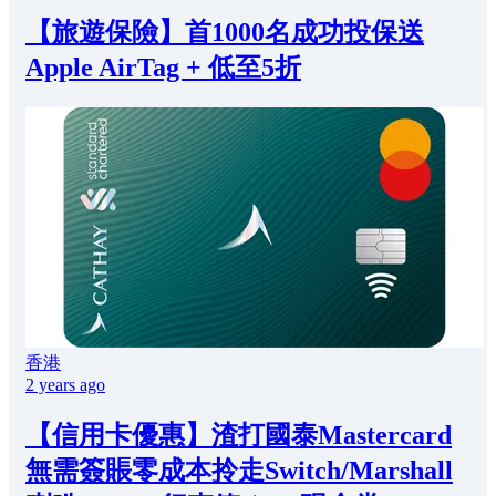
【旅遊保險】首1000名成功投保送
Apple AirTag + 低至5折
香港
2 years ago
【信用卡優惠】渣打國泰Mastercard
無需簽賬零成本拎走Switch/Marshall