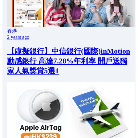
香港
2 years ago
【虛擬銀行】中信銀行(國際)inMotion
動感銀行 高達7.28%年利率 開戶送獨
家人氣獎賞5選1