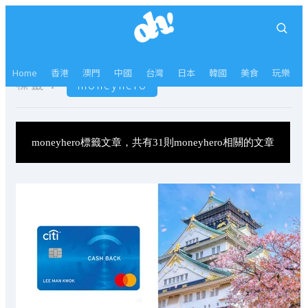
Home
香港
澳門
中國
台灣
日本
韓國
美食
玩樂
標籤：
moneyhero
moneyhero標籤文章，共有31則moneyhero相關的文章