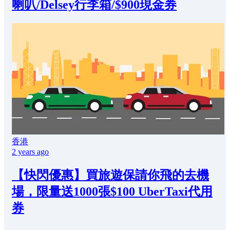
喇叭/Delsey行李箱/$900現金券
香港
2 years ago
【快閃優惠】買旅遊保請你飛的去機
場，限量送1000張$100 UberTaxi代用
券