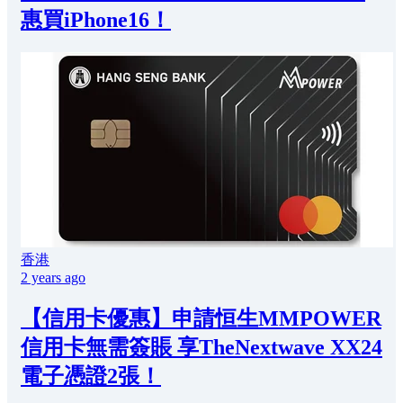
惠買iPhone16！
香港
2 years ago
【信用卡優惠】申請恒生MMPOWER
信用卡無需簽賬 享TheNextwave XX24
電子憑證2張！