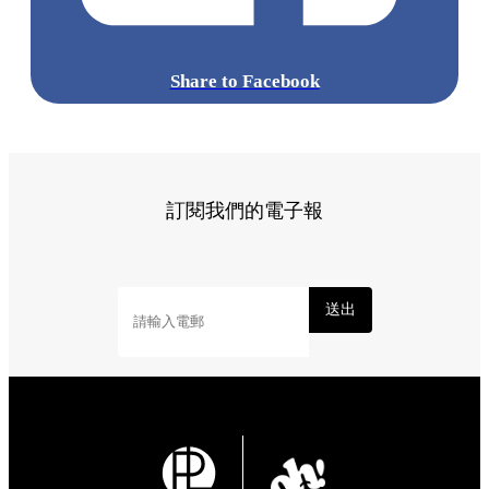
標籤:
Hong Kong
香港
葵廣美食
葵芳好去處
葵芳 / 青衣
葵
涌廣場
葵廣掃街
香港平民美食
慧食貓
鳩戟
呦呦鹿鳴布丁
燒