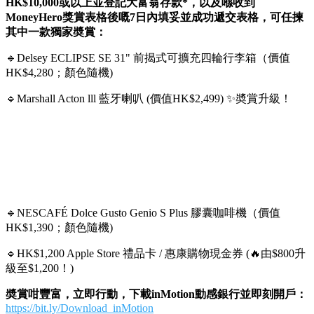
✅ 於2024年5月1日至6月30日間之總結存達HK$50,000或以
上，賞高達HK$400^
✅ 高達HK$60,000外幣兌換現金獎賞^^
✅ inMotion專享外幣兌換獎賞 – 可享現金回贈 高達10萬円及1
千澳元現金獎賞^^^
✅ Motion虛擬信用卡迎新外幣簽賬高達10%現金回贈^^^^，仲
永久免年費
只需下載inMotion動感銀行app後，輸入專屬推廣碼
「24MH01」及成功完成整個開户申請，存入合資格新資金