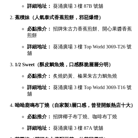
葵廣最強甜品 TOP 6 排行榜
吃完鹹食，當然要預留胃部空間品嚐甜品。以下是網民極力推
薦的六大甜點名單：
鳩戟（梳乎厘充滿空氣感，入口即化）
必點推介：
Pistachio開心果、超低糖質伯爵茶