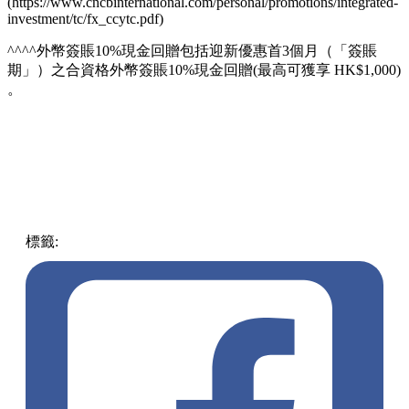
^HK$400現金獎賞﹕只適用於全新客戶，即過去12個月內未曾
於本行以個人或聯名名義持有任何往來、儲蓄、定期存款、證
券或投資戶口之一般客戶。全新客戶之總結存於指定期間須達
指定金額。優惠不適用於CITIC𝘧𝘪𝘳𝘴𝘵 或CITIC𝘥𝘪𝘢𝘮𝘰𝘯𝘥 或私
人銀行客戶。優惠受條款及細則約束。
^^高達HK$60,000外幣兌換現金獎賞: 由即日起至2024年6月30
日,透過分行、電話理財專線、網上理財服務及 inMotion動感
銀行完成外幣兌換交易，並每累積合資格交易金額達HK$
5,000,000 (或等值)，可獲現金獎賞HK$2,500，最高可獲現金
獎賞HK$60,000。如客戶已獲取2024「inMotion 專享外幣兌換
獎賞」或「inMotion 專享指定外幣現金回贈」，有關之
inMotion外匯交易金額將從合資格交易金額中剔除。
優惠受條款及細則約束。請瀏覽。
(https://www.cncbinternational.com/personal/promotions/integrated-
investment/tc/etpfx_tc.pdf)
^^^ inMotion專享外幣兌換獎賞: 推廣期為2024年5月1日至2024
年5月31日，客戶透過 inMotion動感銀行完成以任何貨幣兌換
成指定貨幣之即時或限價外幣兌換交易，並累計交易達指定金
額，即可享現金回贈！優惠受條款及細則約束，詳情請瀏覽