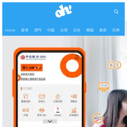
Home
香港
澳門
中國
台灣
日本
韓國
美食
玩樂