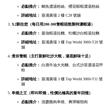
葵廣最強鹹點 TOP 6 排行榜
若你想品嚐濃郁惹味或飽肚的主食，以下六間鹹食店絕對不能
錯過：
慧食貓（人氣爆發台式手抓餅老字號）
必點推介：
火腿雞蛋肉鬆手抓餅
詳細地址：
葵涌廣場 1 樓 B01C 號舖
宇治初時（老闆苦研7年秘製宇治酸辣醬）