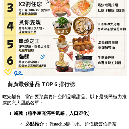
詳細地址：
葵涌廣場 3 樓 89B 號舖
貓麵（必食冷麵，酸辣自選配料勁開胃）
必點推介：
手撕雞拌麵、自選多餸刀削麵
詳細地址：
葵涌廣場 3 樓 Top World 3069-T18 號
舖