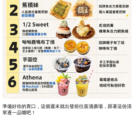
芋圓控（滿可自由搭配豆花、仙草同雪糕）
必點推介：
手工芋圓仙草、配抹茶雪糕
詳細地址：
葵涌廣場 2 樓 C10 號舖
Athena（調酒師即席為你調製無酒精 Mocktail）
必點推介：
莓莓愛收兵、桃桃可恥但好飲
詳細地址：
葵涌廣場 3 樓 Top World 3069-T17 號
舖