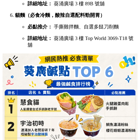
必點推介：
鯛魚濃湯粉絲、櫻花蝦蝦濃湯粉絲
詳細地址：
葵涌廣場 2 樓 C28 號舖
X2劉住您（每日用200-300隻蝦頭熬製特濃蝦湯）
必點推介：
最強蝦湯拉麵、牡蠣沙白蝦湯拉麵
詳細地址：
葵涌廣場 3 樓 Top World 3069-T20 號
舖
煮你隻蜆（主打新鮮吐沙大蜆，湯底鮮味十足）
必點推介：
白酒牛油大光麵、台式沙茶濃湯花甲
粉
詳細地址：
葵涌廣場 3 樓 Top World 3069-T11 號
舖
串燒之王（即叫即燒，性價比極高的童年回憶）
必點推介：
混醬雞肉串燒、爽彈豬頸肉