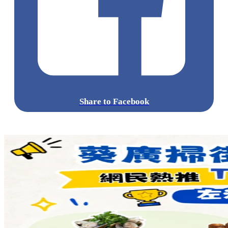
(https://www.cncbinternational.com/personal/promotions/integrated-
investment/tc/fx_ccytc.pdf)
^^^^外幣簽賬10%現金回贈包括迎新優惠首3個月（「簽賬
期」）之合資格外幣簽賬10%現金回贈(最高可獲享 HK$1,000)
。
標籤:
中文(繁)
香港
熱話
moneyhero
虛擬銀行