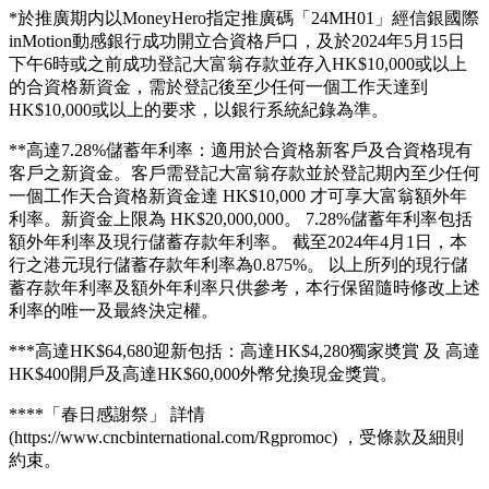
指定連結申請 :
(下載App用推廣碼「24MH01」, 請7日內填「獎賞換領表格」
揀禮物)
注意❗❗註冊時請關掉AdBlocker、唔好用無痕模式Incognito
mode 申請、唔好封鎖cookies，同埋註冊途中唔好撳任何廣告
及瀏覽其他網頁，否則有關銀行確認唔到你係經MoneyHero申
請！成功開戶後記得填番有關獎賞換領表格！
優惠只適用於全新客戶。
提提你「借定唔借？還得到先好借！」
受條款及細則約束，詳情請參閱相關連結。
有關外幣之風險披露聲明 外幣投資需承受因匯率波動而產生
的風險，或會令客戶賺取利潤或招致虧損。客戶如將外幣兌換
為港幣或其他外幣時，可能受外幣匯率變動而蒙受虧損。人民
幣現時不可自由兌換。實際兌換安排將視乎於相關時間當時的
限制而定。
推廣期：由2024年4月26日中午12時至2024年5月8日下午6時