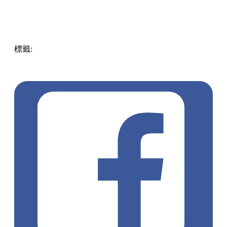
準備好你的胃口，這個週末就出發前往葵涌廣場，跟著這份清
單逐一品嚐吧！