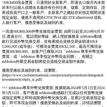
*於推廣期内以MoneyHero指定推廣碼「24MH01」經信銀國際
inMotion動感銀行成功開立合資格戶口，及於2024年5月15日
下午6時或之前成功登記大富翁存款並存入HK$10,000或以上
的合資格新資金，需於登記後至少任何一個工作天達到
HK$10,000或以上的要求，以銀行系統紀錄為準。
**高達7.28%儲蓄年利率：適用於合資格新客戶及合資格現有
客戶之新資金。客戶需登記大富翁存款並於登記期內至少任何
一個工作天合資格新資金達 HK$10,000 才可享大富翁額外年
利率。新資金上限為 HK$20,000,000。 7.28%儲蓄年利率包括
額外年利率及現行儲蓄存款年利率。 截至2024年4月1日，本
行之港元現行儲蓄存款年利率為0.875%。 以上所列的現行儲
蓄存款年利率及額外年利率只供參考，本行保留隨時修改上述
利率的唯一及最終決定權。
***高達HK$64,680迎新包括：高達HK$4,280獨家奬賞 及 高達
HK$400開戶及高達HK$60,000外幣兌換現金獎賞。
****「春日感謝祭」 詳情
(https://www.cncbinternational.com/Rgpromoc) ，受條款及細則
約束。