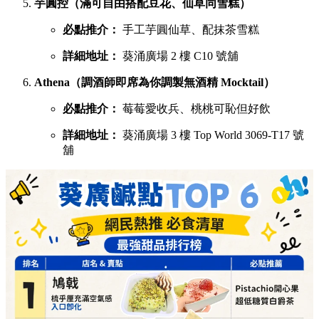
詳細地址：
葵涌廣場 3 樓 87B 號舖
蕉積妹（人氣泰式香蕉煎餅，邪惡爆燈）
必點推介：
招牌朱古力香蕉煎餅、開心果醬香蕉
煎餅
詳細地址：
葵涌廣場 3 樓 Top World 3069-T26 號
舖
1/2 Sweet（酥皮鯛魚燒，口感酥脆層層分明）
必點推介：
炙燒奶黃、榛果朱古力鯛魚燒
詳細地址：
葵涌廣場 3 樓 Top World 3069-T16 號
舖
呦呦鹿鳴布丁燒（自家製3層口感，曾登開飯熱店十大）
必點推介：
招牌椰子布丁燒、咖啡布丁燒
詳細地址：
葵涌廣場 3 樓 87A 號舖