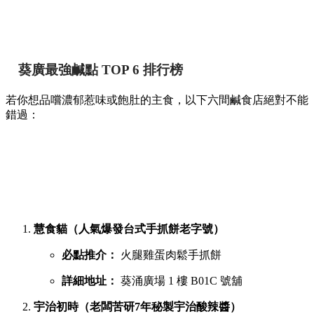
香港
By
May chan
on 07 Aug 2026
提到香港的平民美食聚集地，位於葵芳的葵涌廣場一直深受本
地人與遊客喜愛。商場內幾層樓密密麻麻開滿了上百間小食
店，初次到訪往往容易迷失在各條走廊中。