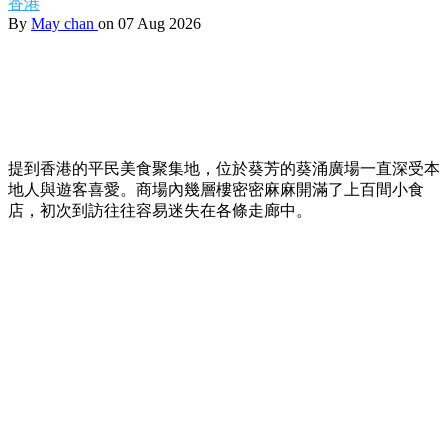
【葵廣掃街】網民熱推Top 12必食清單！最強鹹
甜點推介附詳細地址 🍢🥞