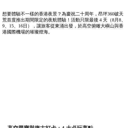
想要體驗不一樣的香港夜景？為慶祝二十周年，昂坪360破天
荒首度推出期間限定的夜航體驗！活動只限最後 4 天（8月8、
9、15、16日），讓旅客從東涌出發，於高空俯瞰大嶼山與香
港國際機場的璀璨燈海。