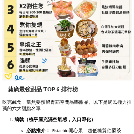
葵廣最強甜品 TOP 6 排行榜
吃完鹹食，當然要預留胃部空間品嚐甜品。以下是網民極力推
薦的六大甜點名單：
鳩戟（梳乎厘充滿空氣感，入口即化）
必點推介：
Pistachio開心果、超低糖質伯爵茶