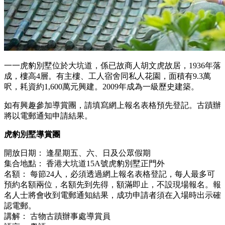
一一虎豹別墅位於大坑道，係已故商人胡文虎故居，1936年落
成，樓高4層。有主樓、工人宿舍同私人花園，面積有9.3萬
呎，耗資約1,600萬元興建。2009年成為一級歷史建築。
如有興趣參加導賞團，請填寫網上報名表格預先登記。古蹟辦
將以電郵通知申請結果。
虎豹別墅導賞團
開放日期： 逢星期五、六、日及公眾假期
集合地點： 香港大坑道15A號虎豹別墅正門外
名額： 每節24人，必須透過網上報名表格登記，每人最多可
預約名額兩位，名額先到先得，額滿即止，不設現場報名。報
名人士將會收到電郵通知結果，成功申請者須在入場時出示確
認電郵。
講解： 古物古蹟辦事處導賞員