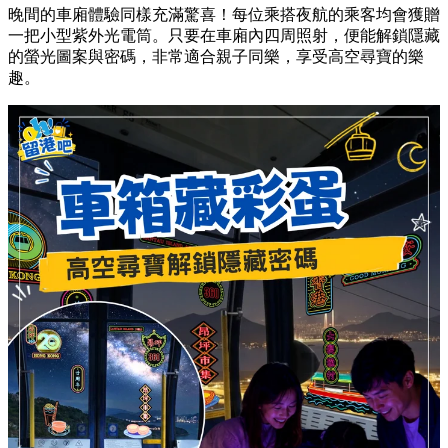
晚間的車廂體驗同樣充滿驚喜！每位乘搭夜航的乘客均會獲贈
一把小型紫外光電筒。只要在車廂內四周照射，便能解鎖隱藏
的螢光圖案與密碼，非常適合親子同樂，享受高空尋寶的樂
趣。