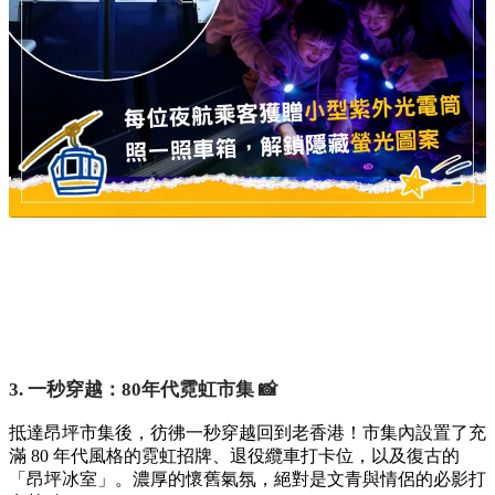
3. 一秒穿越：80年代霓虹市集 📸
抵達昂坪市集後，彷彿一秒穿越回到老香港！市集內設置了充
滿 80 年代風格的霓虹招牌、退役纜車打卡位，以及復古的
「昂坪冰室」。濃厚的懷舊氣氛，絕對是文青與情侶的必影打