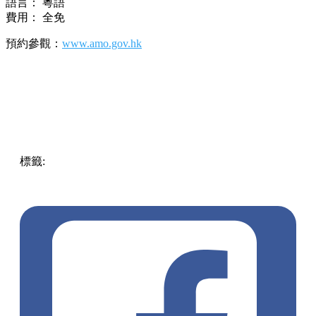
語言： 粵語
費用： 全免
預約參觀：
www.amo.gov.hk
標籤:
中文(繁)
香港
大坑
熱話
香港好去處
灣仔
灣仔好去處
灣仔 / 銅鑼灣 / 大坑
虎豹別墅
虎豹樂圃
一級歷史建築
胡文
虎
大坑道