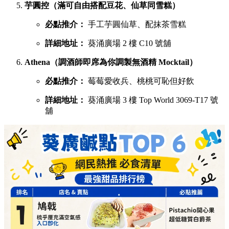
芋圓控（滿可自由搭配豆花、仙草同雪糕）
必點推介：
手工芋圓仙草、配抹茶雪糕
詳細地址：
葵涌廣場 2 樓 C10 號舖
Athena（調酒師即席為你調製無酒精 Mocktail）
必點推介：
莓莓愛收兵、桃桃可恥但好飲
詳細地址：
葵涌廣場 3 樓 Top World 3069-T17 號
舖