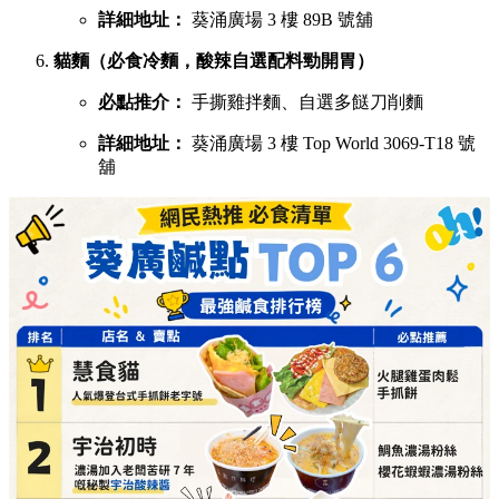
詳細地址：
葵涌廣場 3 樓 89B 號舖
貓麵（必食冷麵，酸辣自選配料勁開胃）
必點推介：
手撕雞拌麵、自選多餸刀削麵
詳細地址：
葵涌廣場 3 樓 Top World 3069-T18 號
舖