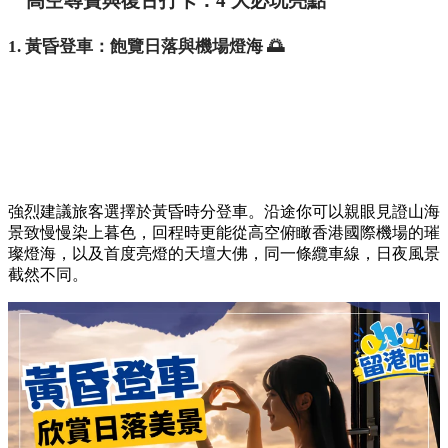
高空尋寶與復古打卡：4 大必玩亮點
1. 黃昏登車：飽覽日落與機場燈海 🌅
強烈建議旅客選擇於黃昏時分登車。沿途你可以親眼見證山海
景致慢慢染上暮色，回程時更能從高空俯瞰香港國際機場的璀
璨燈海，以及首度亮燈的天壇大佛，同一條纜車線，日夜風景
截然不同。