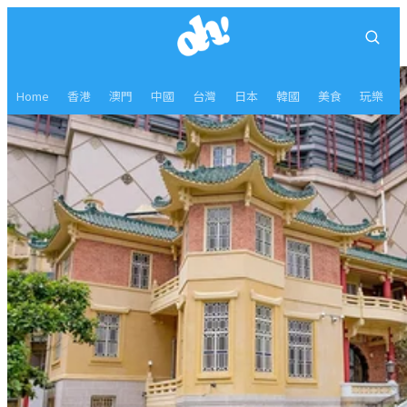
Home
香港
澳門
中國
台灣
日本
韓國
美食
玩樂