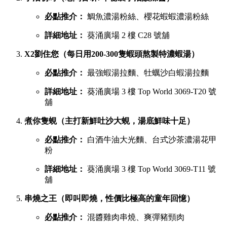
必點推介：
鯛魚濃湯粉絲、櫻花蝦蝦濃湯粉絲
詳細地址：
葵涌廣場 2 樓 C28 號舖
X2劉住您（每日用200-300隻蝦頭熬製特濃蝦湯）
必點推介：
最強蝦湯拉麵、牡蠣沙白蝦湯拉麵
詳細地址：
葵涌廣場 3 樓 Top World 3069-T20 號
舖
煮你隻蜆（主打新鮮吐沙大蜆，湯底鮮味十足）
必點推介：
白酒牛油大光麵、台式沙茶濃湯花甲
粉
詳細地址：
葵涌廣場 3 樓 Top World 3069-T11 號
舖
串燒之王（即叫即燒，性價比極高的童年回憶）
必點推介：
混醬雞肉串燒、爽彈豬頸肉