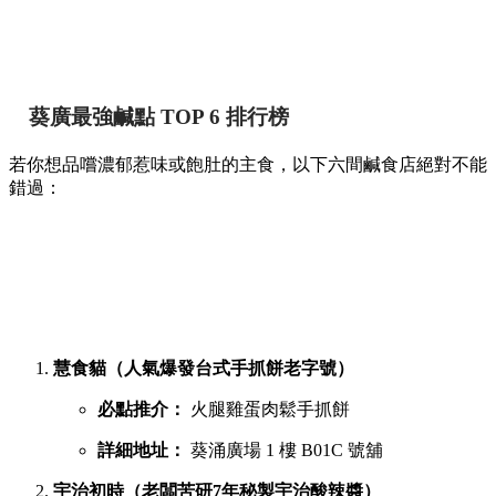
葵廣最強鹹點 TOP 6 排行榜
若你想品嚐濃郁惹味或飽肚的主食，以下六間鹹食店絕對不能
錯過：
慧食貓（人氣爆發台式手抓餅老字號）
必點推介：
火腿雞蛋肉鬆手抓餅
詳細地址：
葵涌廣場 1 樓 B01C 號舖
宇治初時（老闆苦研7年秘製宇治酸辣醬）