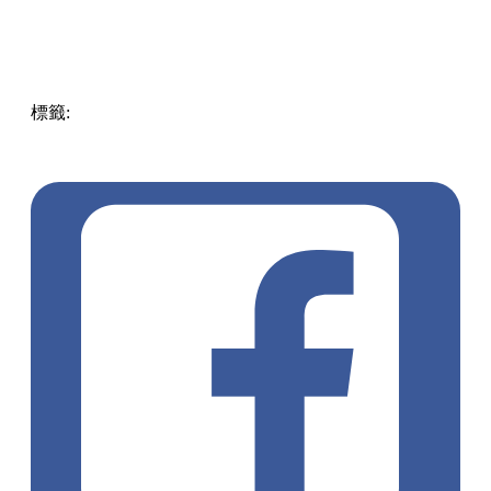
標籤:
Hong Kong
香港
葵廣美食
葵芳好去處
葵芳 / 青衣
葵
涌廣場
葵廣掃街
香港平民美食
慧食貓
鳩戟
呦呦鹿鳴布丁
燒