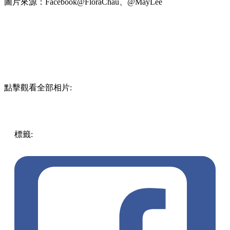
圖片來源：Facebook@FloraChau、@MayLee
點擊觀看全部相片:
標籤:
中文(繁)
香港
香港
玩樂
打卡
紅葉
天空之鏡
香港好去
處
郊遊
粉嶺
上水 / 粉嶺
粉嶺好去處
水塘
落羽松
流水響