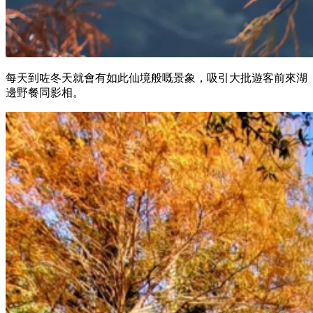
每天到咗冬天就會有如此仙境般嘅景象，吸引大批遊客前來湖
邊野餐同影相。