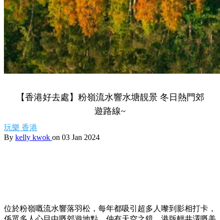
【香港好去處】粉嶺流水響水塘靚景 冬日熱門郊
遊路線~
玩樂
香港
By
kelly kwok
on 03 Jan 2024
位於粉嶺嘅流水響落羽松，每年都吸引超多人嚟到影相打卡，
係眾多人心目中嘅郊遊地點，仲有天空之鏡、港版輕井澤嘅美