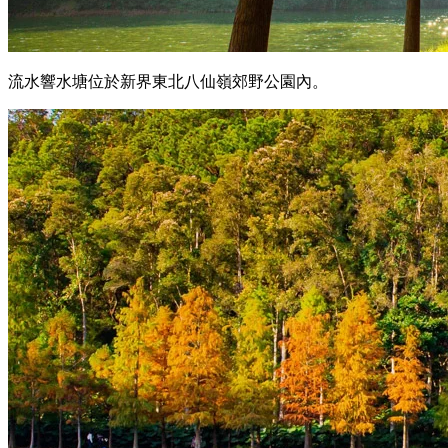
流水響水塘位於新界東北八仙嶺郊野公園內。