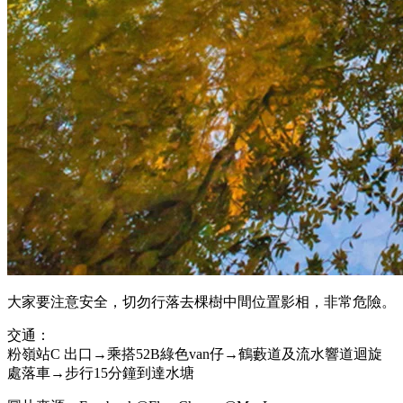
大家要注意安全，切勿行落去棵樹中間位置影相，非常危險。
交通：
粉嶺站C 出口→乘搭52B綠色van仔→鶴藪道及流水響道迴旋
處落車→步行15分鐘到達水塘