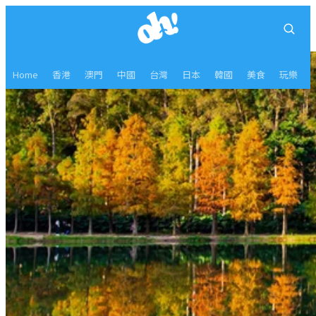
Home
香港
澳門
中國
台灣
日本
韓國
美食
玩樂