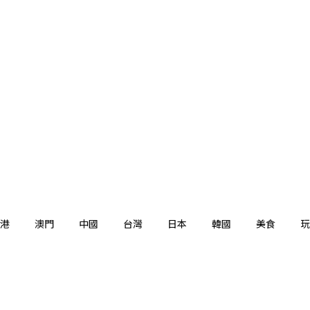
港
澳門
中國
台灣
日本
韓國
美食
玩