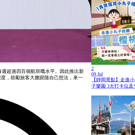
2
情前每週超過四百個航班嘅水平。因此推出新
09 Jul
新態度，鼓勵旅客大膽跟隨自己想法，來一
【靜岡景點】走進小
子樂園 3大打卡位