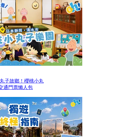
丸子故鄉！櫻桃小丸
及交通門票懶人包