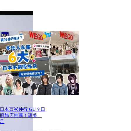
去日本買衫仲行 GU？日
價服飾店推薦！甜美、
足