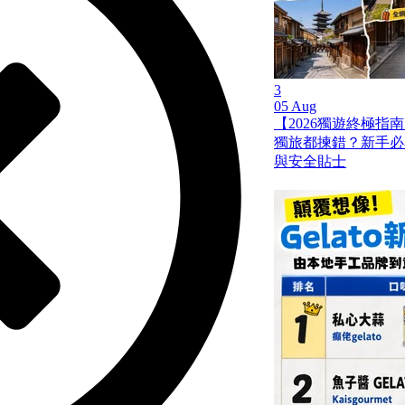
3
05 Aug
【2026獨遊終極指南
獨旅都揀錯？新手必
與安全貼士