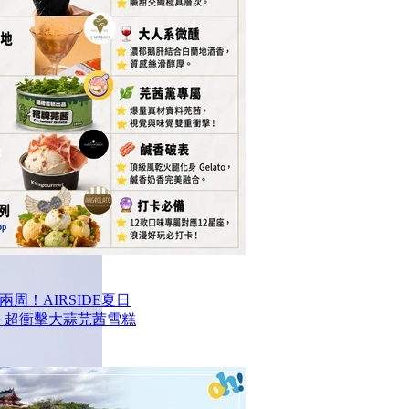
周！AIRSIDE夏日
款甜品＋超衝擊大蒜芫茜雪糕