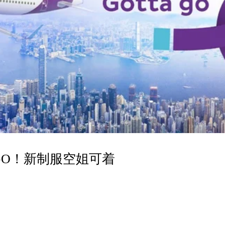
GO！新制服空姐可着
！