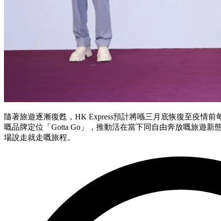
隨著旅遊逐漸復甦，HK Express預計將喺三月底恢復至疫
嘅品牌定位「Gotta Go」，推動活在當下同自由奔放嘅旅遊
場說走就走嘅旅程。