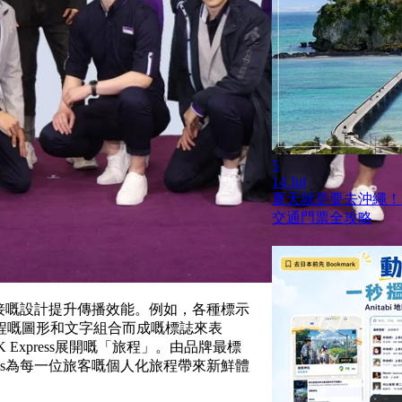
5
14 Jul
夏天就是要去沖繩！
交通門票全攻略
單直接嘅設計提升傳播效能。例如，各種標示
程嘅圖形和文字組合而成嘅標誌來表
xpress展開嘅「旅程」。由品牌最標
ess為每一位旅客嘅個人化旅程帶來新鮮體