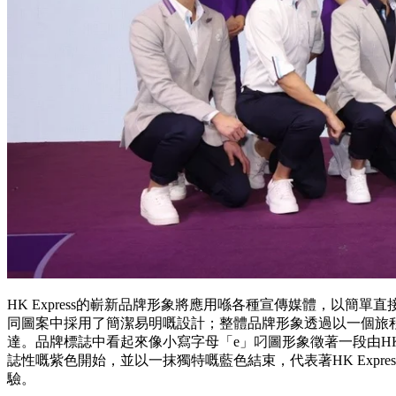
HK Express的嶄新品牌形象將應用喺各種宣傳媒體，以簡
同圖案中採用了簡潔易明嘅設計；整體品牌形象透過以一個旅
達。品牌標誌中看起來像小寫字母「e」叼圖形象徵著一段由HK E
誌性嘅紫色開始，並以一抹獨特嘅藍色結束，代表著HK Expr
驗。